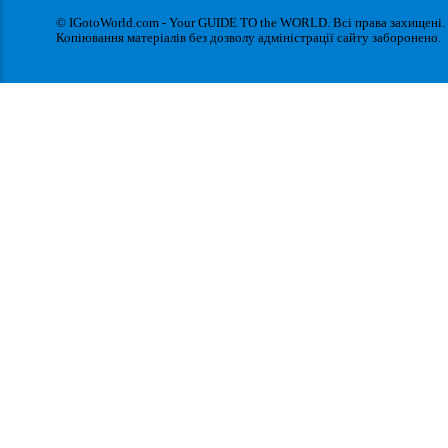
© IGotoWorld.com - Your GUIDE TO the WORLD. Всі права захищені.
Копіювання матеріалів без дозволу адміністрації сайту заборонено.