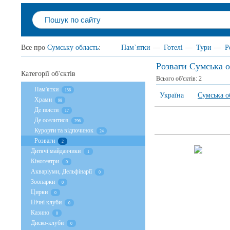
Все про
Сумську область
:
Пам`ятки
—
Готелі
—
Тури
—
Р
Розваги Сумська о
Категорії об'єктів
Всього об'єктів:
2
Пам'ятки
156
Україна
Сумська о
Храми
98
Де поїсти
17
Де оселитися
296
Курорти та відпочинок
24
Розваги
2
Дитячі майданчики
1
Кінотеатри
0
Акваріуми, Дельфінарії
0
Зоопарки
0
Цирки
0
Нічні клуби
0
Казино
0
Диско-клуби
0