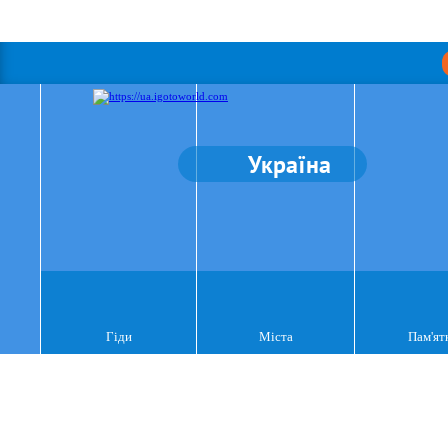
Україна
Гіди
Міста
Пам'ят