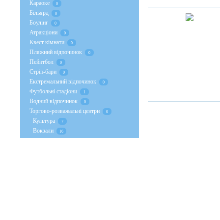
Караоке
0
Більярд
0
Боулінг
0
Атракціони
0
Квест кімнати
0
Пляжний відпочинок
0
Пейнтбол
0
Стрiп-бари
0
Екстремальний відпочинок
0
Футбольні стадіони
1
Водний відпочинок
0
Торгово-розважальні центри
0
Культура
7
Вокзали
16