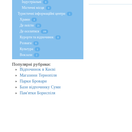
Індустріальні
0
Містичні місця
0
Туристичні інформаційні центри
1
Храми
4
Де поїсти
21
Де оселитися
106
Курорти та відпочинок
0
Розваги
0
Культура
1
Вокзали
2
Популярні рубрики:
Відпочинок в Києві
Магазини Тернопіля
Парки Бровари
Бази відпочинку Суми
Пам'ятки Бориспіля