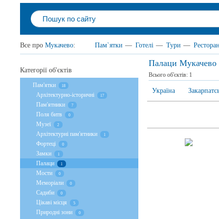
Все про
Мукачево
:
Пам`ятки
—
Готелі
—
Тури
—
Рестора
Палаци Мукачево
Категорії об'єктів
Всього об'єктів:
1
Пам'ятки
18
Україна
Закарпатс
Архітектурно-історичні
17
Пам'ятники
7
Поля битв
0
Музеї
2
Архітектурні пам'ятники
1
Фортеці
0
Замки
1
Палаци
1
Мости
0
Меморіали
0
Садиби
0
Цікаві місця
5
Природні зони
0