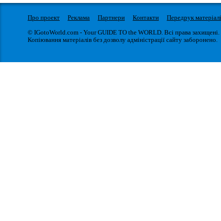
Про проект
Реклама
Партнери
Контакти
Передрук матеріал
© IGotoWorld.com - Your GUIDE TO the WORLD. Всі права захищені.
Копіювання матеріалів без дозволу адміністрації сайту заборонено.