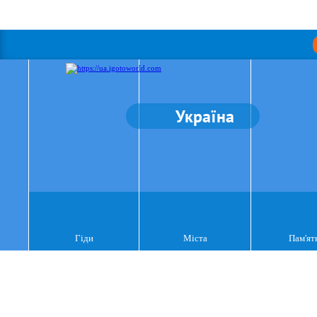
Україна
Гіди
Міста
Пам'ят