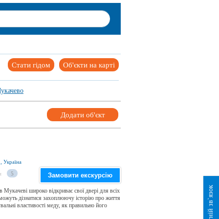
Стати гідом
Об'єкти на карті
укачево
Додати об'єкт
, Україна
и
5
Замовити екскурсію
Зворотній зв`язок
 Мукачеві широко відкриває свої двері для всіх
ті можуть дізнатися захоплюючу історію про життя
увальні властивості меду, як правильно його