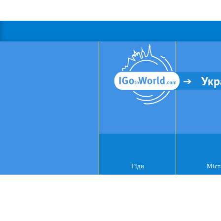
Укр
Гіди
Міст