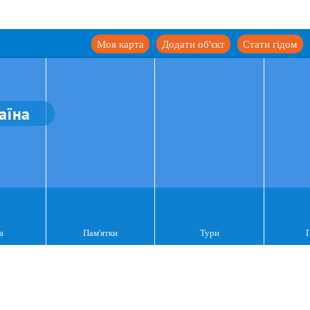
Моя карта
Додати об'єкт
Стати гідом
аїна
а
Пам'ятки
Тури