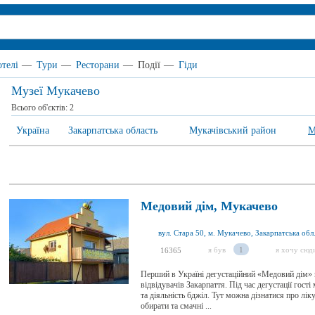
отелі
—
Тури
—
Ресторани
—
Події
—
Гіди
Музеї Мукачево
Всього об'єктів:
2
Україна
Закарпатська область
Мукачівський район
М
Медовий дім, Мукачево
вул. Стара 50, м. Мукачево, Закарпатська обл.
я був
1
я хочу сюд
16365
Перший в Україні дегустаційний «Медовий дім» в
відвідувачів Закарпаття. Під час дегустації гос
та діяльність бджіл. Тут можна дізнатися про лік
обирати та смачні ...