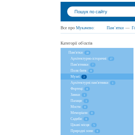
Все про
Мукачево
:
Пам`ятки
—
Г
Категорії об'єктів
Пам'ятки
18
Архітектурно-історичні
17
Пам'ятники
7
Поля битв
0
Музеї
2
Архітектурні пам'ятники
1
Фортеці
0
Замки
1
Палаци
1
Мости
0
Меморіали
0
Садиби
0
Цікаві місця
5
Природні зони
0