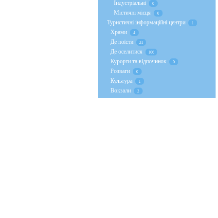
Індустріальні
0
Містичні місця
0
Туристичні інформаційні центри
1
Храми
4
Де поїсти
21
Де оселитися
106
Курорти та відпочинок
0
Розваги
0
Культура
1
Вокзали
2