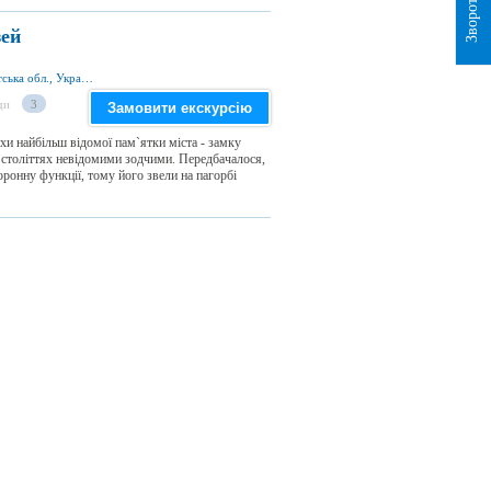
зей
вул. Підзамкова 57, Мукачеве 89600, Закарпатська обл., Україна
ди
3
Замовити екскурсію
хи найбільш відомої пам`ятки міста - замку
 століттях невідомими зодчими. Передбачалося,
ронну функції, тому його звели на пагорбі