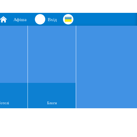
Афіша
Вхід
Готелі
Блоги