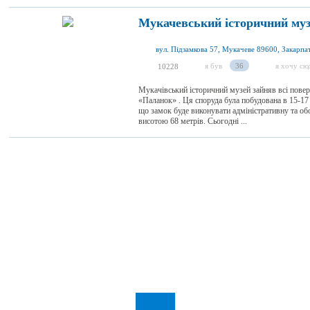
Мукачевський історичний му
я був
36
я хочу сю
10228
Мукачівський історичний музей зайняв всі повер
«Паланок» . Ця споруда була побудована в 15-17
що замок буде виконувати адміністративну та обо
висотою 68 метрів. Сьогодні ...