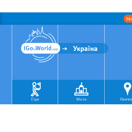
Мо
Україна
Гіди
Міста
Пам'ят