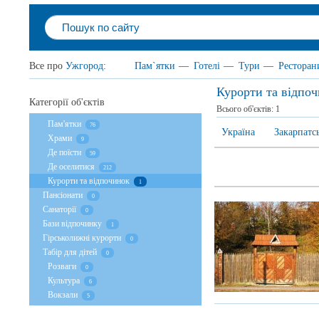
Все про
Ужгород
:
Пам`ятки
—
Готелі
—
Тури
—
Ресторан
Курорти та відпо
Категорії об'єктів
Всього об'єктів:
1
Пам'ятки
76
Україна
Закарпатс
Храми
9
Де поїсти
59
Де оселитися
212
Курорти та відпочинок
1
Пансіонати
0
Санаторії
0
Бази відпочинку
1
Гірськолижні курорти
0
Табір для дітей
0
Розваги
0
Культура
6
Вокзали
5