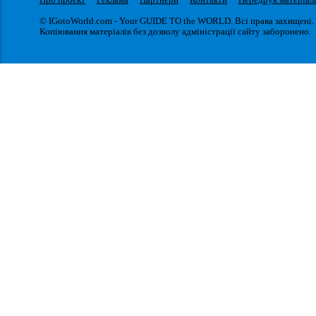
© IGotoWorld.com - Your GUIDE TO the WORLD. Всі права захищені.
Копіювання матеріалів без дозволу адміністрації сайту заборонено.