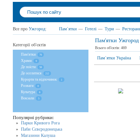
Все про
Ужгород
:
Пам`ятки
—
Готелі
—
Тури
—
Ресторан
Пам'ятки Ужгород
Категорії об'єктів
Всього об'єктів:
469
Пам'ятки
76
Пам`ятки Україна
Храми
9
Де поїсти
59
Де оселитися
212
Курорти та відпочинок
1
Розваги
0
Культура
6
Вокзали
5
Популярні рубрики:
Парки Кривого Рога
Паби Сєвєродонецька
Магазини Калуша