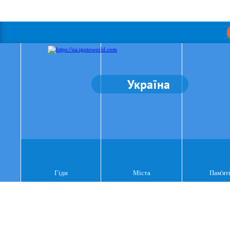
Україна
Гіди
Міста
Пам'ят