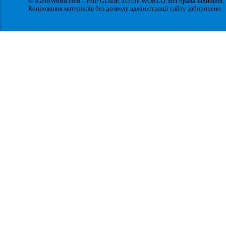
© IGotoWorld.com - Your GUIDE TO the WORLD. Всі права захищені.
Копіювання матеріалів без дозволу адміністрації сайту заборонено.