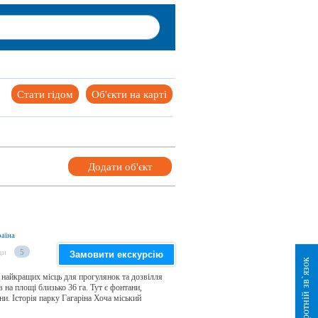
Стати гідом
Об'єкти на карті
Додати об'єкт
раїна
ди
5
Замовити екскурсію
Зворотній зв`язок
з найкращих місць для прогулянок та дозвілля
в на площі близько 36 га. Тут є фонтани,
ни. Історія парку Гагаріна Хоча міський