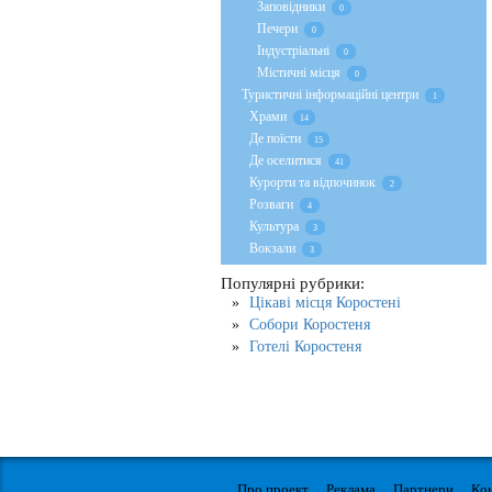
Заповідники
0
Печери
0
Індустріальні
0
Містичні місця
0
Туристичні інформаційні центри
1
Храми
14
Де поїсти
15
Де оселитися
41
Курорти та відпочинок
2
Розваги
4
Культура
3
Вокзали
3
Популярні рубрики:
Цікаві місця Коростені
Собори Коростеня
Готелі Коростеня
Про проект
Реклама
Партнери
Ко