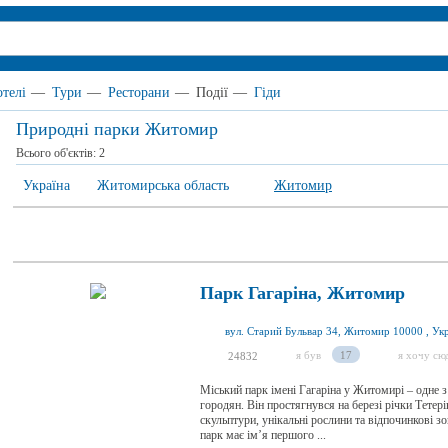
отелі
—
Тури
—
Ресторани
—
Події
—
Гіди
Природні парки Житомир
Всього об'єктів:
2
Україна
Житомирська область
Житомир
Парк Гагаріна, Житомир
вул. Старий Бульвар 34, Житомир 10000 , Ук
я був
17
я хочу сю
24832
Міський парк імені Гагаріна у Житомирі – одне 
городян. Він простягнувся на березі річки Тетері
скульптури, унікальні рослини та відпочинкові зо
парк має ім’я першого ...