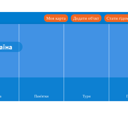
Моя карта
Додати об'єкт
Стати гідо
аїна
а
Пам'ятки
Тури