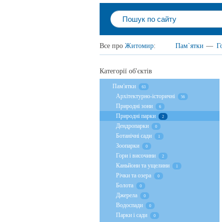
Все про
Житомир
:
Пам`ятки
—
Г
Категорії об'єктів
Пам'ятки
63
Архітектурно-історичні
56
Природні зони
6
Природні парки
2
Дендропарки
0
Ботанічні сади
1
Зоопарки
0
Гори і височини
2
Каньйони та ущелини
1
Річки та озера
0
Болота
0
Джерела
0
Водоспади
0
Парки і сади
0