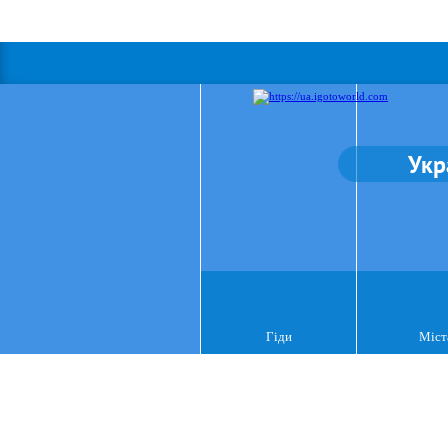
Укр
Гіди
Міст