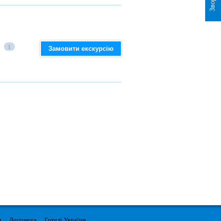
1
Замовити екскурсію
м
Допомога
Готелі України