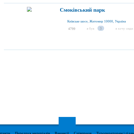
Смоківський парк
Київське шосе, Житомир 10000, Україна
я був
3
я хочу сюди
4799
нтакти
Передрук матеріалів
Вакансії
Співпраця
Туроператорам і гіда