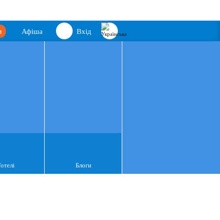
м
Афіша
Вхід
Готелі
Блоги