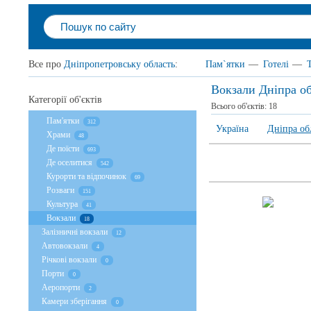
Все про
Дніпропетровську область
:
Пам`ятки
—
Готелі
—
Вокзали Дніпра о
Категорії об'єктів
Всього об'єктів:
18
Пам'ятки
312
Україна
Дніпра об
Храми
48
Де поїсти
693
Де оселитися
542
Курорти та відпочинок
69
Розваги
151
Культура
41
Вокзали
18
Залізничні вокзали
12
Автовокзали
4
Річкові вокзали
0
Порти
0
Аеропорти
2
Камери зберігання
0