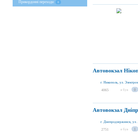
Прикордонні переходи
0
Автовокзал Ніко
г. Никополь, ул. Электро
я був
0
4065
Автовокзал Дніп
г. Днепродзержинск, ул.
я був
1
2751