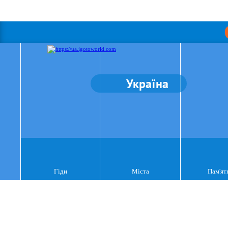
Україна
Гіди
Міста
Пам'ят