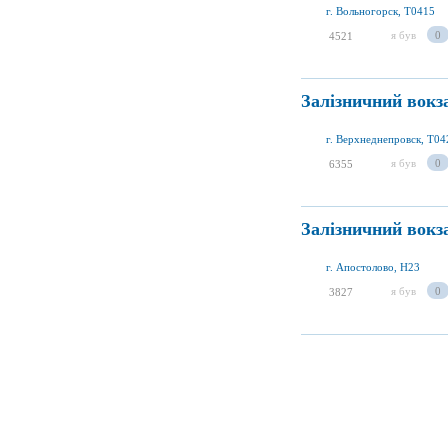
г. Вольногорск, T0415
я був
0
4521
Залізничний вокз
г. Верхнеднепровск, T04
я був
0
6355
Залізничний вокз
г. Апостолово, H23
я був
0
3827