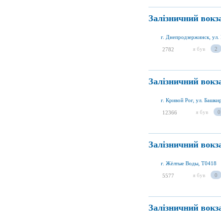
Залізничний вокз
г. Днепродзержинск, ул.
я був
2
2782
Залізничний вокз
г. Кривой Рог, ул. Башки
я був
0
12366
Залізничний вокз
г. Жёлтые Воды, T0418
я був
0
5577
Залізничний вокз