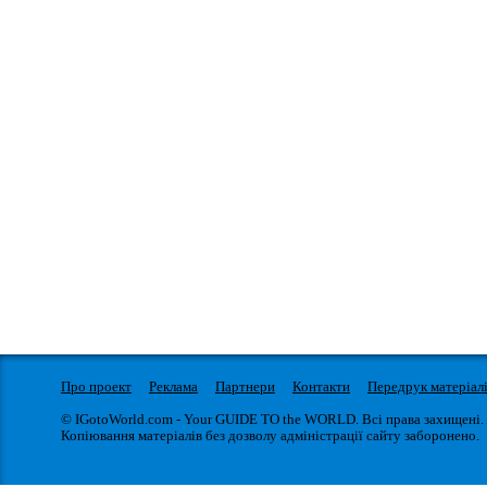
Про проект
Реклама
Партнери
Контакти
Передрук матеріал
© IGotoWorld.com - Your GUIDE TO the WORLD. Всі права захищені.
Копіювання матеріалів без дозволу адміністрації сайту заборонено.