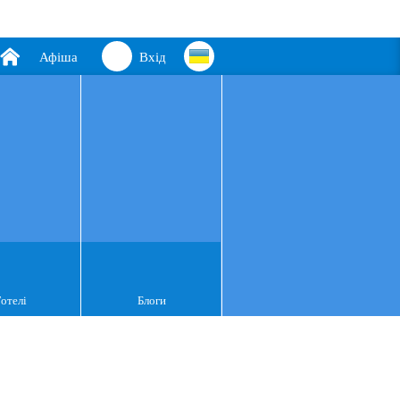
Афіша
Вхід
Готелі
Блоги