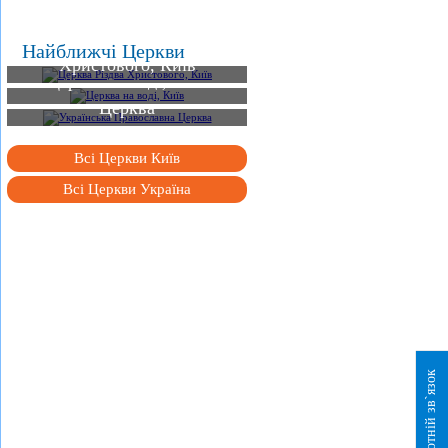
Церква Різдва
Найближчі Церкви
Христового, Київ
Церква на воді, Київ
Українська Православна
Церква
Всі Церкви Київ
Всі Церкви Україна
Зворотній зв`язок