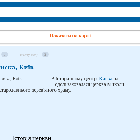
Показати на карті
3
2
я хочу сюди
иска, Київ
В історичному центрі
Києва
на
Подолі заховалася церква Миколи
 стародавнього дерев'яного храму.
Історія церкви