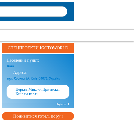
СПЕЦПРОЕКТИ IGOTOWORLD
Населений пункт:
Київ
Адреса:
вул. Хорива 5А, Київ 04071, Україна
Церква Миколи Притиска,
Київ на карті
Оцінок:
1
Подивитися готелі поруч