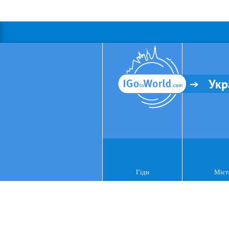
Укр
Гіди
Міст