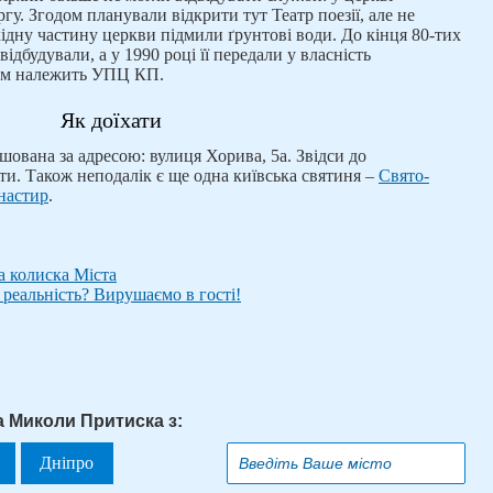
у. Згодом планували відкрити тут Театр поезії, але не
хідну частину церкви підмили ґрунтові води. До кінця 80-тих
дбудували, а у 1990 році її передали у власність
рам належить УПЦ КП.
Як доїхати
ована за адресою: вулиця Хорива, 5а. Звідси до
и. Також неподалік є ще одна київська святиня –
Свято-
настир
.
 колиска Міста
реальність? Вирушаємо в гості!
а Миколи Притиска з:
Дніпро