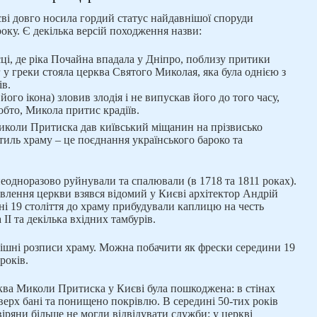
і довго носила гордий статус найдавнішої споруди
року. Є декілька версій походження назви:
сці, де ріка Почайна впадала у Дніпро, поблизу притики
г у греки стояла церква Святого Миколая, яка була однією з
в.
його ікона) зловив злодія і не випускав його до того часу,
бто, Микола притис крадіїв.
иколи Притиска дав київський міщанин на прізвисько
тиль храму – це поєднання українського бароко та
неодноразово руйнували та спалювали (в 1718 та 1811 роках).
овлення церкви взявся відомий у Києві архітектор Андрій
і 19 століття до храму прибудували каплицю на честь
ІІ та декілька вхідних тамбурів.
рішні розписи храму. Можна побачити як фрески середини 19
років.
рква Миколи Притиска у Києві була пошкоджена: в стінах
верх бані та понищено покрівлю. В середині 50-тих років
віряни більше не могли відвідувати служби: у церкві