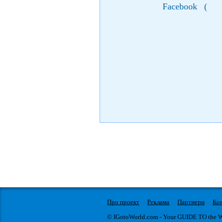
Facebook
(
Про проект
Реклама
Партнери
Ко
© IGotoWorld.com - Your GUIDE TO the 