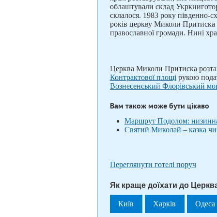
облаштували склад Укркниготорг
склалося. 1983 року південно-с
років церкву Миколи Притиска ві
православної громади. Нині х
Церква Миколи Притиска розташ
Контрактової площі
рукою подат
Вознесенський Флорівський мо
Вам також може бути цікаво
Маршрут Подолом: низинна
Святий Миколай – казка чи 
Переглянути готелі поруч
Як краще доїхати до Церкв
Київ
Харків
Одеса