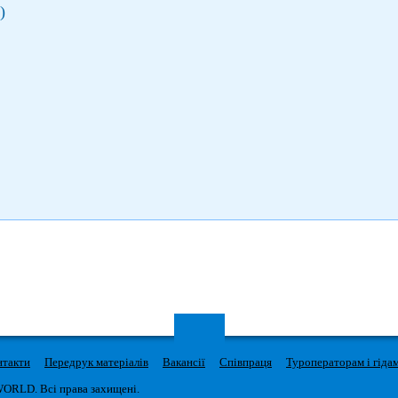
)
нтакти
Передрук матеріалів
Вакансії
Співпраця
Туроператорам і гіда
WORLD. Всі права захищені.