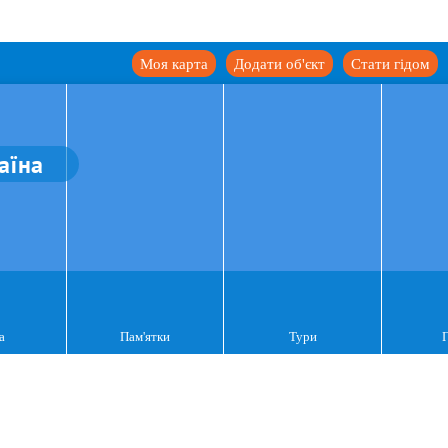
Моя карта
Додати об'єкт
Стати гідом
аїна
а
Пам'ятки
Тури