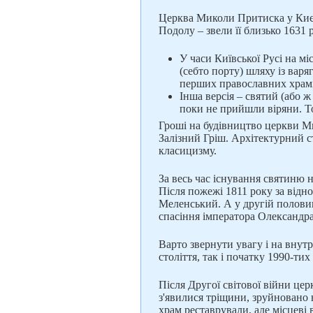
Церква Миколи Притиска у Києв
Подолу – звели її близько 1631 
У часи Київської Русі на мі
(себто порту) шляху із варя
перших православних храмі
Інша версія – святий (або ж 
поки не прийшли віряни. То
Гроші на будівництво церкви М
Залізний Гріш. Архітектурний с
класицизму.
За весь час існування святиню 
Після пожежі 1811 року за відн
Меленський. А у другій половин
спасіння імператора Олександра 
Варто звернути увагу і на внут
століття, так і початку 1990-тих 
Після Другої світової війни це
з'явилися тріщини, зруйновано 
храм реставрували, але місцеві 