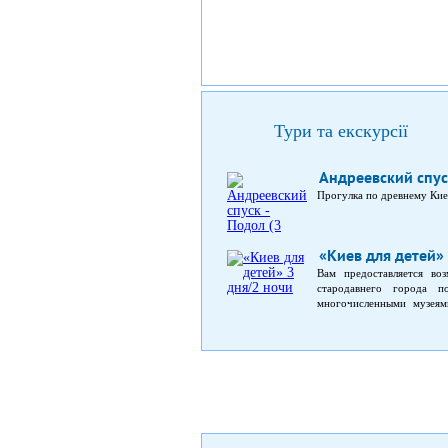
Тури та екскурсії
Андреевский спуск
Прогулка по древнему Ки
«Киев для детей»
Вам предоставляется во
стародавнего города п
многочисленными музеям
Мариинский дворец и пар
Десятинной церкви, Андр
открытым небом дает во
самобытной культуре нар
архитектуры; попробовать
индивидуальное обслужива