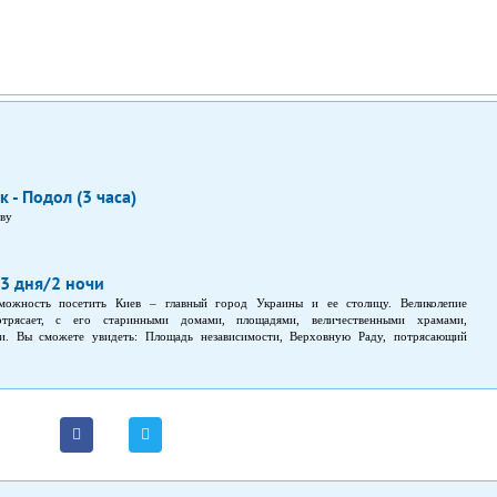
 - Подол (3 часа)
еву
 3 дня/2 ночи
зможность посетить Киев – главный город Украины и ее столицу. Великолепие
отрясает, с его старинными домами, площадями, величественными храмами,
и. Вы сможете увидеть: Площадь независимости, Верховную Раду, потрясающий
ки, многочисленные монастыри и храмы; Киево-Печерскую Лавру; старинные руины
еевский спуск; Музей, в котором представлено много интересного, экспозиция под
зможность узнать народные обычае, покататься на лошадях и прикоснуться к
ода большое количество магазинов с сувенирами; «Дом с химерами» оригинальной
 украинские блюда в шинке или «кулишне». Период тура: 3 дня/2 ночи. Даты тура:
ние (не сборные группы). Источник фото: kalipsoua.com. Программа тура: День 1