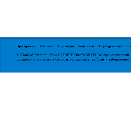
Про проект
Реклама
Партнери
Контакти
Передрук матеріал
© IGotoWorld.com - Your GUIDE TO the WORLD. Всі права захищені.
Копіювання матеріалів без дозволу адміністрації сайту заборонено.