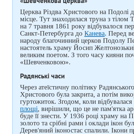
«Шевченкова церква»
Церква Різдва Христового на Подолі д
місце. Тут знаходилася труна з тілом 
на 7 травня 1861 року відбувалося пер
Санкт-Петербурга до
Канева
. Перед 
народу благочинний церков Подолу П
настоятель храму Йосип Желтонозьки
великим поетом. З того часу кияни по
«Шевченковою».
Радянські часи
Через атеїстичну політику Радянськог
Христового була закрита, а потім вик
гуртожиток. Згодом, коли відбувалася
площі
, вирішили, що це не пам'ятка ар
буде її знести. У 1936 році храму на По
золото та срібні рами і оклади ікон бу
Дерев'яний іконостас спалили. Ікони п