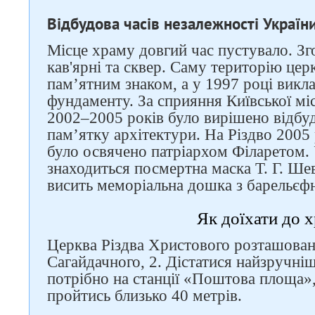
Відбудова часів незалежності Україн
Місце храму довгий час пустувало. Зг
кав'ярні та сквер. Саму територію цер
пам’ятним знаком, а у 1997 році викл
фундаменту. За сприяння Київської мі
2002–2005 років було вирішено відбу
пам’ятку архітектури. На Різдво 2005
було освячено патріархом Філаретом. 
знаходиться посмертна маска Т. Г. Шев
висить меморіальна дошка з барельєф
Як доїхати до 
Церква Різдва Христового розташова
Сагайдачного, 2. Дістатися найзручніш
потрібно на станції «Поштова площа», 
пройтись близько 40 метрів.