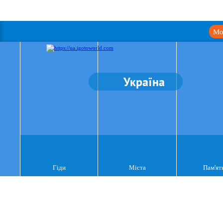
Мо
Україна
Гіди
Міста
Пам'ят