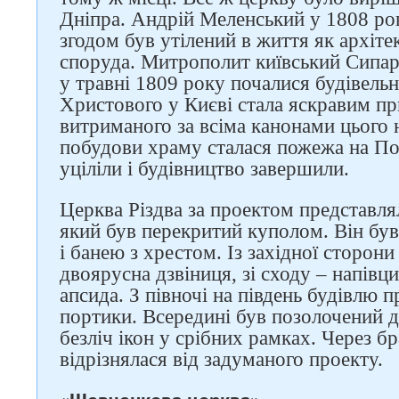
Дніпра. Андрій Меленський у 1808 роц
згодом був утілений в життя як архіте
споруда. Митрополит київський Сипар
у травні 1809 року почалися будівельн
Христового у Києві стала яскравим п
витриманого за всіма канонами цього 
побудови храму сталася пожежа на Подо
уціліли і будівництво завершили.
Церква Різдва за проектом представл
який був перекритий куполом. Він б
і банею з хрестом. Із західної сторон
двоярусна дзвіниця, зі сходу – напівци
апсида. З півночі на південь будівлю 
портики. Всередині був позолочений де
безліч ікон у срібних рамках. Через б
відрізнялася від задуманого проекту.
Слідкуйте за нами в
соцмережах