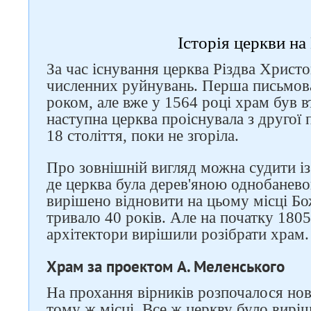
Історія церкви на
За час існування церква Різдва Христо
численних руйнувань. Перша письмова
роком, але вже у 1564 році храм був в
наступна церква проіснувала з другої 
18 століття, поки не згоріла.
Про зовнішній вигляд можна судити із
де церква була дерев'яною однобанево
вирішено відновити на цьому місці Бо
тривало 40 років. Але на початку 1805
архітектори вирішили розібрати храм
Храм за проектом А. Меленського
На прохання вірників розпочалося нов
тому ж місці. Все ж церкву було вирі