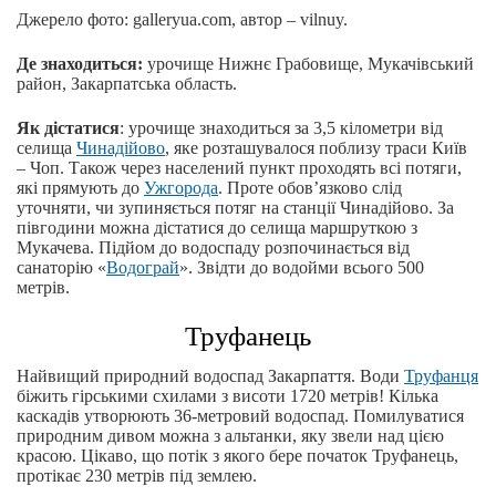
Джерело фото: galleryua.com, автор – vilnuy.
Де знаходиться:
урочище Нижнє Грабовище, Мукачівський
район, Закарпатська область.
Як дістатися
: урочище знаходиться за 3,5 кілометри від
селища
Чинадійово
, яке розташувалося поблизу траси Київ
– Чоп. Також через населений пункт проходять всі потяги,
які прямують до
Ужгорода
. Проте обов’язково слід
уточняти, чи зупиняється потяг на станції Чинадійово. За
півгодини можна дістатися до селища маршруткою з
Мукачева. Підйом до водоспаду розпочинається від
санаторію «
Водограй
». Звідти до водойми всього 500
метрів.
Труфанець
Найвищий природний водоспад Закарпаття. Води
Труфанця
біжить гірськими схилами з висоти 1720 метрів! Кілька
каскадів утворюють 36-метровий водоспад. Помилуватися
природним дивом можна з альтанки, яку звели над цією
красою. Цікаво, що потік з якого бере початок Труфанець,
протікає 230 метрів під землею.