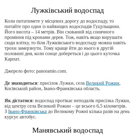
Лужківський водоспад
Коли питатимете у місцевих дорогу до водоспаду, то
питайте про один із найвищих водоспадів Гуцульщини.
Його висота – 14 метрів. Він схований від сонячного
проміння під кронами дерев. Тож, навіть якщо вирушати
сюди влітку, то біля Лужківського водоспаду можна навіть
трохи замерзнути. Тому краще йти до нього в другій
половині дня, коли сонце добереться і до цього куточка
Карпат.
Джерело фото: panoramio.com.
Де знаходиться
: присілок Лужки, села
Великий Рожин
,
Косівський район, Івано-Франківська область.
Як дістатися
: водоспад протікає неподалік присілка Лужки,
від центру села Великий Рожин – це всього 6,5 кілометрів.
З
Івано-Франківська
до Великому Рожні кілька разів на день
курсує автобус.
Манявський водоспад