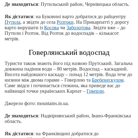
Де знаходиться
: Путильський район, Чернівецька область.
Як дістатися
: на Буковині варто добратися до райцентру
Путила
, а звідти до села
Розтоки
. На Прикарпатті у дорогу
варто вирушати із
Косова
чи
Заболотова
. Звідти вже – до
Путили і Розток. Від Розток до водоспадів – кількасот
метрів.
Говерлянський водоспад
Туристи також знають його під назвою Прутський. Загальна
довжина падіння води – 80 метрів. Водоспад – каскадний.
Висота найдовшого каскаду – понад 12 метрів. Вода тече до
низини між двома горами – Говерлою та
Бребенескулом
.
Саме звідси і починається стежина, яка приведе вас до
найвищої точки українських Карпат –
Говерли
.
Джерело фото: mountains.in.ua.
Де знаходиться
: Надвірнянський район, Івано-Франківська
область.
Як дістатися
: на Франківщині добратися до