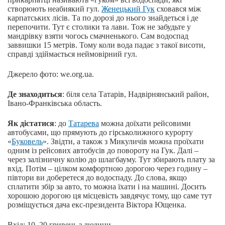
створюють неабиякий гул.
Женецький Гук
сховався між
карпатських лісів. Та по дорозі до нього знайдеться і де
перепочити. Тут є столики та лави. Тож не забудьте у
мандрівку взяти чогось смачненького. Сам водоспад
заввишки 15 метрів. Тому коли вода падає з такої висоти,
справді здіймається неймовірний гул.
Джерело фото: we.org.ua.
Де знаходиться
: біля села Татарів, Надвірнянський район,
Івано-Франківська область.
Як дістатися
: до
Татарева
можна доїхати рейсовими
автобусами, що прямують до гірськолижного курорту
«
Буковель
». Звідти, а також з Микуличів можна проїхати
одним із рейсових автобусів до повороту на Гук. Далі –
через залізничну колію до шлагбауму. Тут збирають плату за
вхід. Потім – цілком комфортною дорогою через годину –
півтори ви доберетеся до водоспаду. До слова, якщо
сплатити збір за авто, то можна їхати і на машині. Досить
хорошою дорогою ця місцевість завдячує тому, що саме тут
розміщується дача екс-президента Віктора Ющенка.
Вхід: 10–20 гривень з людини.