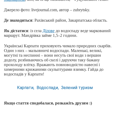
Джерело фото: livejournal.com, автор – zubrytsky.
Де знаходиться
: Рахівський район, Закарпатська область.
Як дістатися
: із села
Ділове
до водоспаду веде маркований
маршрут. Мандрівка займе 1,5–2 години.
Українські Карпати приховують чимало природних скарбів.
Один з них – мальовничі водоспади. Маленькі, великі,
могутні та неспинні – вони несуть свої води з вершин
додолу, розбиваючись об скелі і даруючи таку бажану
прохолоду влітку. Вражають повноводністю навесні і
химерними крижаними скульптурами взимку. Гайда до
водоспадів у Карпати!
Карпати
Водоспади
Зелений туризм
Якщо стаття сподобалася, розкажіть друзям :)