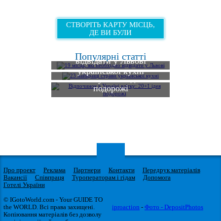
СТВОРІТЬ КАРТУ МІСЦЬ,
ДЕ ВИ БУЛИ
19 місць, які необхідно
Популярні статті
відвідати у Львові
23 найкращі страви
Відпочинок в Україні
української кухні
влітку: 20+1 ідея
подорожі
Про проект
Реклама
Партнери
Контакти
Передрук матеріалів
Вакансії
Співпраця
Туроператорам і гідам
Допомога
Готелі України
© IGotoWorld.com - Your GUIDE TO
the WORLD. Всі права захищені.
iproaction
-
Фото - DepositPhotos
Копіювання матеріалів без дозволу