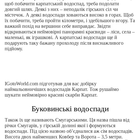
щоб побачити карпатський водоспад, треба подолати
довгий шлях. Деякі з них – неподалік гірських сіл чи
містечок. А деякі водоспади ховаються високо в горах. Щоб
їх побачити, треба пройти кілометри, і здебільшого вгору. Та
важкий похід на вершини себе виправдає. Звідти
відкриваються неймовірні панорамні краєвиди – ліси, села –
маленькі, як іграшкові. А карпатські водоспади ще й
подарують таку бажану прохолоду після виснажливого
підйому.
IGotoWorld.com підготував для вас добірку
наймальовничіших водоспадів Карпат. Тож рушаймо
шукати неймовірно красиві скарби Карпат.
Буковинські водоспади
Також їх ще називають Смугарськими. Ця назва пішла від
річки Смугарів, у гірській долині якої і формуються
водоспади. Під цією назвою об’єдналися аж сім водоспадів.
Висота двох найменших Ковбер та Ворота – 3,5 метри.