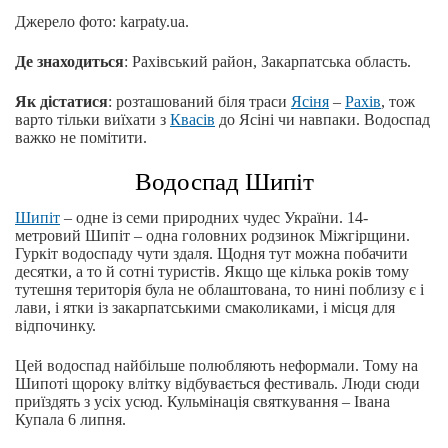
Джерело фото: karpaty.ua.
Де знаходиться
: Рахівський район, Закарпатська область.
Як дістатися
: розташований біля траси
Ясіня
–
Рахів
, тож
варто тільки виїхати з
Квасів
до Ясіні чи навпаки. Водоспад
важко не помітити.
Водоспад Шипіт
Шипіт
– одне із семи природних чудес України. 14-
метровий Шипіт – одна головних родзинок Міжгірщини.
Гуркіт водоспаду чути здаля. Щодня тут можна побачити
десятки, а то й сотні туристів. Якщо ще кілька років тому
тутешня територія була не облаштована, то нині поблизу є і
лави, і ятки із закарпатськими смаколиками, і місця для
відпочинку.
Цей водоспад найбільше полюбляють неформали. Тому на
Шипоті щороку влітку відбувається фестиваль. Люди сюди
приїздять з усіх усюд. Кульмінація святкування – Івана
Купала 6 липня.