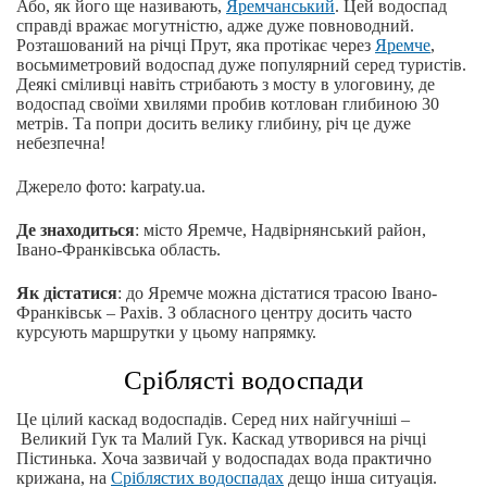
Або, як його ще називають,
Яремчанський
. Цей водоспад
справді вражає могутністю, адже дуже повноводний.
Розташований на річці Прут, яка протікає через
Яремче
,
восьмиметровий водоспад дуже популярний серед туристів.
Деякі сміливці навіть стрибають з мосту в улоговину, де
водоспад своїми хвилями пробив котлован глибиною 30
метрів. Та попри досить велику глибину, річ це дуже
небезпечна!
Джерело фото: karpaty.ua.
Де знаходиться
: місто Яремче, Надвірнянський район,
Івано-Франківська область.
Як дістатися
: до Яремче можна дістатися трасою Івано-
Франківськ – Рахів. З обласного центру досить часто
курсують маршрутки у цьому напрямку.
Сріблясті водоспади
Це цілий каскад водоспадів. Серед них найгучніші –
Великий Гук та Малий Гук. Каскад утворився на річці
Пістинька. Хоча зазвичай у водоспадах вода практично
крижана, на
Сріблястих водоспадах
дещо інша ситуація.