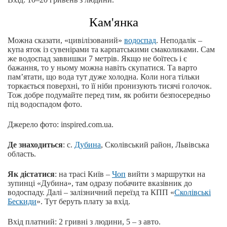
Кам'янка
Можна сказати, «цивілізований»
водоспад
. Неподалік –
купа яток із сувенірами та карпатськими смаколиками. Сам
же водоспад заввишки 7 метрів. Якщо не боїтесь і є
бажання, то у ньому можна навіть скупатися. Та варто
пам’ятати, що вода тут дуже холодна. Коли нога тільки
торкається поверхні, то її ніби пронизують тисячі голочок.
Тож добре подумайте перед тим, як робити безпосередньо
під водоспадом фото.
Джерело фото: inspired.com.ua.
Де знаходиться
: с.
Дубина
, Сколiвський район, Львівська
область.
Як дістатися
: на трасі Київ –
Чоп
вийти з маршрутки на
зупинці «Дубина», там одразу побачите вказівник до
водоспаду. Далі – залізничний переїзд та КПП «
Сколівські
Бескиди
». Тут беруть плату за вхід.
Вхід платний: 2 гривні з людини, 5 – з авто.