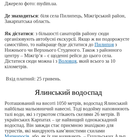
Джерело фото: mydim.ua.
Де знаходиться
: біля села Пилипець, Міжгірський район,
Закарпатська область.
Як дістатися
: з більшості санаторіїв району сюди
організовують автобусні екскурсії. Якщо ж ви подорожуєте
самостійно, то найкраще буде дістатися до
Пилипця
з
Нижнього чи Верхнього Студеного. Також з районного
центру – Міжгір’я – є щоденні рейси до цього села.
Дістатися сюди можна і з
Воловця
, який всього за 10
кілометрів.
Вхід платний: 25 гривень.
Ялинський водоспад
Розташований на висоті 1050 метрів, водоспад Ялинський
найбільш мальовничий навесні. Тоді водойму наповнюють
талі води, які з гуркотом стікають скелями 26 метрів. В
українських Карпатах – це найвищий однокаскадний
водоспад. Він завжди стає приємною знахідкою для
туристів, які мандрують кам’янистими схилами
Мармаросів
, або, як їх ще називають, – Гуцульських Альп.