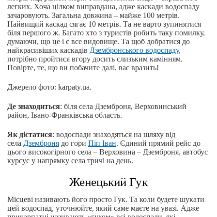
легких. Хоча цілком виправдана, адже каскади водоспаду
зачаровують. Загальна довжина – майже 100 метрів.
Найвищий каскад сягає 10 метрів. Та не варто зупинятися
біля першого ж. Багато хто з туристів робить таку помилку,
думаючи, що це і є все видовище. Та щоб добратися до
найкрасивіших каскадів
Дзембронського водоспаду
,
потрібно пройтися вгору досить слизьким камінням.
Повірте, те, що ви побачите далі, вас вразить!
Джерело фото: karpaty.ua.
Де знаходиться
: біля села Дземброня, Верховинський
район, Івано-Франківська область.
Як дістатися
: водоспади знаходяться на шляху від
села
Дземброня
до гори
Піп Іван
. Єдиний прямий рейс до
цього високогірного села – Верховина – Дземброня, автобус
курсує у напрямку села тричі на день.
Женецький Гук
Місцеві називають його просто Гук. Та коли будете шукати
цей водоспад, уточнюйте, який саме маєте на увазі. Адже
прикарпатці називають «гуком» всі водоспади, які