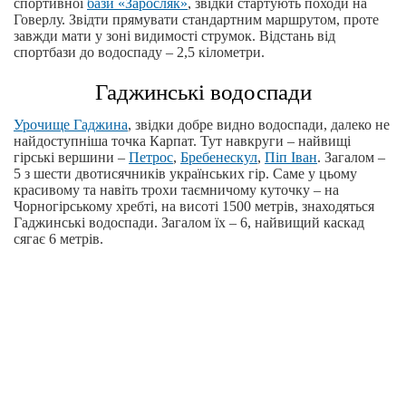
спортивної
бази «Заросляк»
, звідки стартують походи на
Говерлу. Звідти прямувати стандартним маршрутом, проте
завжди мати у зоні видимості струмок. Відстань від
спортбази до водоспаду – 2,5 кілометри.
Гаджинські водоспади
Урочище Гаджина
, звідки добре видно водоспади, далеко не
найдоступніша точка Карпат. Тут навкруги – найвищі
гірські вершини –
Петрос
,
Бребенескул
,
Піп Іван
. Загалом –
5 з шести двотисячників українських гір. Саме у цьому
красивому та навіть трохи таємничому куточку – на
Чорногірському хребті, на висоті 1500 метрів, знаходяться
Гаджинські водоспади. Загалом їх – 6, найвищий каскад
сягає 6 метрів.