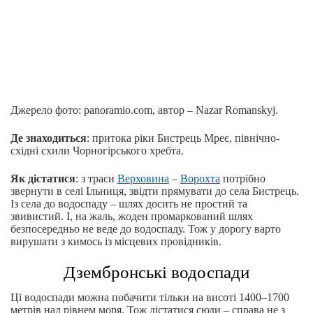
Джерело фото: panoramio.com, автор – Nazar Romanskyj.
Де знаходиться
: притока ріки Бистрець Мреє, північно-
східні схили Чорногірського хребта.
Як дістатися
: з траси
Верховина
–
Ворохта
потрібно
звернути в селі Ільниця, звідти прямувати до села Бистрець.
Із села до водоспаду – шлях досить не простий та
звивистий. І, на жаль, жоден промаркований шлях
безпосередньо не веде до водоспаду. Тож у дорогу варто
вирушати з кимось із місцевих провідників.
Дзембронські водоспади
Ці водоспади можна побачити тільки на висоті 1400–1700
метрів над рівнем моря. Тож дістатися сюди – справа не з