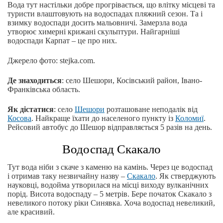
Вода тут настільки добре прогрівається, що влітку місцеві та
туристи влаштовують на водоспадах пляжний сезон. Та і
взимку водоспади досить мальовничі. Замерзла вода
утворює химерні крижані скульптури. Найгарніші
водоспади Карпат – це про них.
Джерело фото: stejka.com.
Де знаходиться
: село Шешори, Косівський район, Івано-
Франківська область.
Як дістатися
: село
Шешори
розташоване неподалік від
Косова
. Найкраще їхати до населеного пункту із
Коломиї
.
Рейсовий автобус до Шешор відправляється 5 разів на день.
Водоспад Скакало
Тут вода ніби з скаче з каменю на камінь. Через це водоспад
і отримав таку незвичайну назву –
Скакало
. Як стверджують
науковці, водойма утворилася на місці виходу вулканічних
порід. Висота водоспаду – 5 метрів. Бере початок Скакало з
невеликого потоку ріки Синявка. Хоча водоспад невеликий,
але красивий.