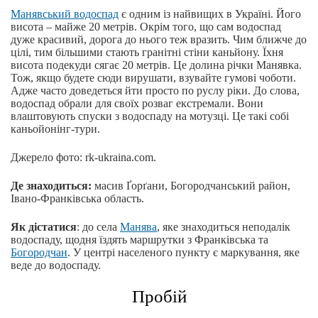
Манявський водоспад
є одним із найвищих в Україні. Його
висота – майже 20 метрів. Окрім того, що сам водоспад
дуже красивий, дорога до нього теж вразить. Чим ближче до
цілі, тим більшими стають гранітні стіни каньйону. Їхня
висота подекуди сягає 20 метрів. Це долина річки Манявка.
Тож, якщо будете сюди вирушати, взувайте гумові чоботи.
Адже часто доведеться йти просто по руслу ріки. До слова,
водоспад обрали для своїх розваг екстремали. Вони
влаштовують спуски з водоспаду на мотузці. Це такі собі
каньойонінг-тури.
Джерело фото: rk-ukraina.com.
Де знаходиться:
масив Ґорґани, Богородчанський район,
Івано-Франківська область.
Як дістатися
: до села
Манява
, яке знаходиться неподалік
водоспаду, щодня їздять маршрутки з Франківська та
Богородчан
. У центрі населеного пункту є маркування, яке
веде до водоспаду.
Пробій