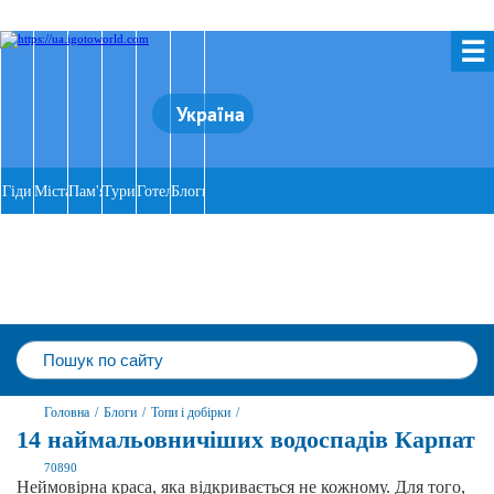
☰
Україна
Гіди
Міста
Пам'ятки
Тури
Готелі
Блоги
Головна
/
Блоги
/
Топи і добірки
/
14 наймальовничіших водоспадів Карпат
70890
Неймовірна краса, яка відкривається не кожному. Для того,