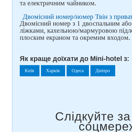
та електричним чайником.
Двомісний номер/номер Твін з прив
Двомісний номер з 1 двоспальним аб
ліжками, кахельною/мармуровою підло
плоским екраном та окремим входом.
Як краще доїхати до Mini-hotel з:
Київ
Харків
Одеса
Дніпро