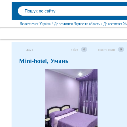
Де оселитися Україна
/
Де оселитися Черкаська область
/
Де оселитися У
0
0
я був
я хочу сюди
3471
Mini-hotel, Умань