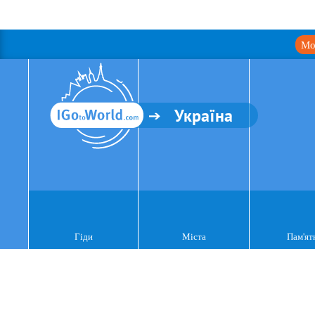
Мо
Україна
Гіди
Міста
Пам'ят