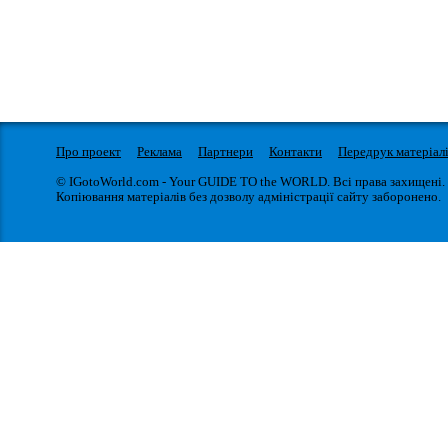
Про проект
Реклама
Партнери
Контакти
Передрук матеріал
© IGotoWorld.com - Your GUIDE TO the WORLD. Всі права захищені.
Копіювання матеріалів без дозволу адміністрації сайту заборонено.