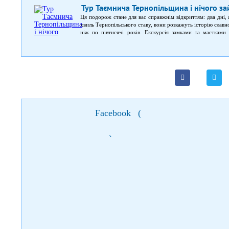
Тур Таємнича Тернопільщина і нічого за
Ця подорож стане для вас справжнім відкриттям: два дні, 
хвиль Тернопільського ставу, вони розкажуть історію славн
ніж по півтисячі років. Екскурсія замками та маєтками
Середньовіччя. В одному з них досі живе дочка фавори
оглянути єдиний на планеті підземний музей трипільців. Не
віддали перевагу печері. Ви почуєте мелодійний передзв
костели Тернопільщини. А у невеличкому містечку Чор
Тернопільщині ви зможете побачити одне з Семи природни
Дністровський каньйон.
Facebook
(
)