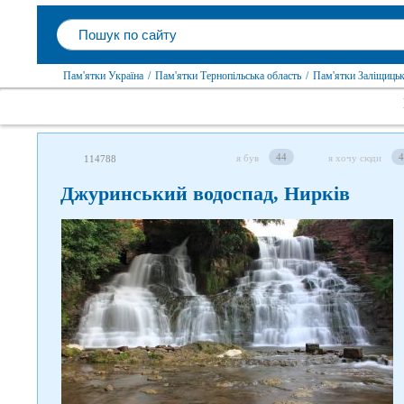
Пам'ятки Україна
/
Пам'ятки Тернопільська область
/
Пам'ятки Заліщиць
44
4
я був
я хочу сюди
114788
Джуринський водоспад, Нирків