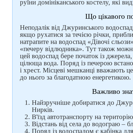
руїни домініканського костелу, які вид
Що цікавого п
Неподалік від Джуринського водоспаду
якщо рухатися за течією річки, прибли
натрапите на водоспад «Дівочі сльози»
«печеру відлюдника». Тут також можна
цей водоспад бере початок із джерела, 
цілюща вода. Поряд із печерою встано
і хрест. Місцеві мешканці вважають це
до нього за благодатною енергетикою.
Важливо зна
Найзручніше добиратися до Джури
Нирків.
В'їзд автотранспорту на територі
Відстань від села до водограю – бл
Поряд із водоспадом є кабінка дл