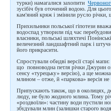
турки) намагалися захопити
Червоног
зусібіч був оточений водою. Для цього
кам'яний кряж і змінили русло річки,
Прихильники польської гіпотези вва
водоспад утворили під час перебудови
власники, польські шляхтичі Понінськ
величезний ландшафтний парк і штуч
його прикрасити.
Спростували обидві версії старі мапи: 
що повноводна петля річки Джурин ог
сенсу «турецьку» версію), а ще можна
млином – отже, й «паркова» версія не 
Припускають також, що в околицях, де
люду, не було жодного млина. Тому рі
«роздвоїли»: частину води пустили н
збудували млин (залишки старого вод