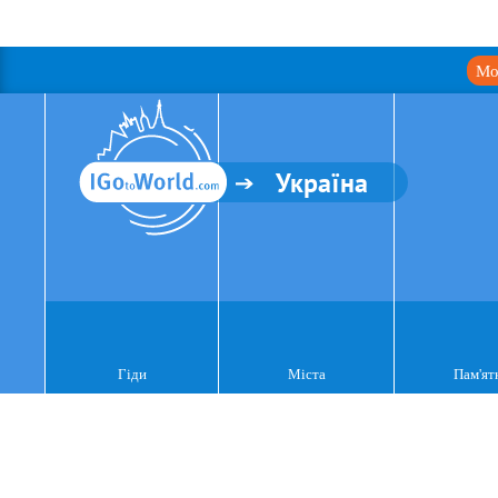
Мо
Україна
Гіди
Міста
Пам'ят