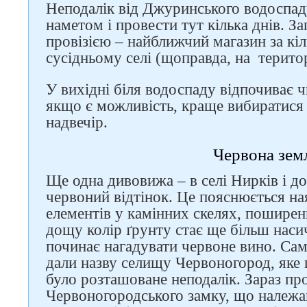
Неподалік від Джуринського водоспад
наметом і провести тут кілька днів. За
Слідкуйте за нами в
провізією – найближчий магазин за кіл
соцмережах
сусідньому селі (щоправда, на територ
У вихідні біля водоспаду відпочиває ч
якщо є можливість, краще вибиратися
надвечір.
Червона зем
Ще одна дивовижа – в селі Нирків і д
червоний відтінок. Це пояснюється на
елементів у камінних скелях, поширени
дощу колір ґрунту стає ще більш наси
починає нагадувати червоне вино. Саме
дали назву селищу Червоногород, яке 
було розташоване неподалік. Зараз про
Червоногородського замку, що належав