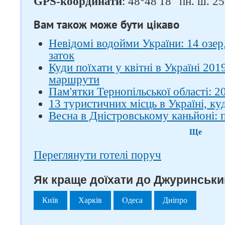
GPS-координати
: 48°48′18″ пн. ш. 25
Вам також може бути цікаво
Невідомі водойми України: 14 озер,
заток
Куди поїхати у квітні в Україні 201
маршрути
Пам'ятки Тернопільської області: 2
13 туристичних місць в Україні, к
Весна в Дністровському каньйоні: 
Ще
Переглянути готелі поруч
Як краще доїхати до Джуринськи
Київ
Харків
Одеса
Дніпро