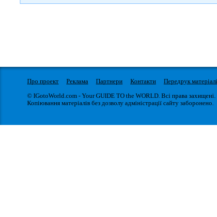
Про проект
Реклама
Партнери
Контакти
Передрук матеріал
© IGotoWorld.com - Your GUIDE TO the WORLD. Всі права захищені.
Копіювання матеріалів без дозволу адміністрації сайту заборонено.