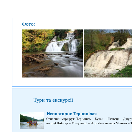
Фото:
Тури та екскурсії
Неповторне Тернопілля
Основний маршрут: Тернопіль – Бучач – Язлівець – Джур
по ріці Дністер – Микулинці – Чортків – печера Млинки – 