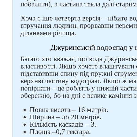
побачити), а частина текла далі стари
Хоча є іще четверта версія – нібито в
втручання людини, прорвавши переми
ділянками річища.
Джуринський водоспад у ц
Багато хто вважає, що вода Джуринсь
властивості. Якщо хочете влаштувати 
підставивши спину під пружні струмен
верхню частину водограю. Якщо ж має
попірнати – це роблять у нижній части
обережно, бо на дні є велике каміння 
Повна висота – 16 метрів.
Ширина
–
до 20 метрів.
Кількість каскадів – 3.
Площа –0,7 гектара.