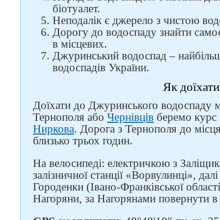
біотуалет.
Неподалік є джерело з чистою во
Дорогу до водоспаду знайти самос
в місцевих.
Джуринський водоспад – найбільш
водоспадів України.
Як доїхати
Доїхати до Джуринського водоспаду м
Тернополя або
Чернівців
беремо курс
Ниркова
. Дорога з Тернополя до місц
близько трьох годин.
На велосипеді: електричкою з Заліщик
залізничної станції «Ворвулинці», далі
Городенки (Івано-Франківської област
Нагоряни, за Нагорянами повернути в 