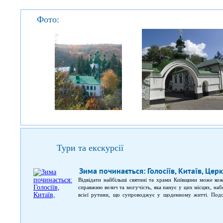
Фото:
Тури та екскурсії
Зима починається: Голосіїв, Китаїв, Це
Відвідати найбільші святині та храми Київщини може ко
справжню велич та могучість, яка панує у цих місцях, наб
всієї рутини, що супроводжує у щоденному житті. Подо
подорож по Китаївській та Голосіївській пустелях. Екскур
в історичній місцевості Голосіївського району Києва –
Церковщини, де був побудований Гнилецький монастир. До 