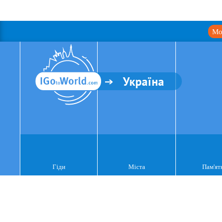
Мо
Україна
Гіди
Міста
Пам'ят