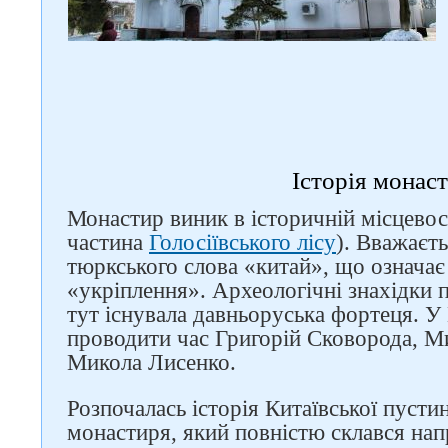
Історія монас
Монастир виник в історичній місцево
частина
Голосіївського лісу
). Вважаєть
тюркського слова «китай», що означа
«укріплення». Археологічні знахідки
тут існувала давньоруська фортеця. У
проводити час Григорій Сковорода, 
Микола Лисенко.
Розпочалась історія Китаївської пусти
монастиря, який повністю склався напр
Слідкуйте за нами в