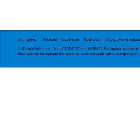
Про проект
Реклама
Партнери
Контакти
Передрук матеріал
© IGotoWorld.com - Your GUIDE TO the WORLD. Всі права захищені.
Копіювання матеріалів без дозволу адміністрації сайту заборонено.