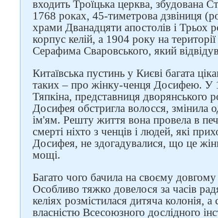
входить Троїцька церква, збудована 
соцмережах
1768 роках, 45-тиметрова дзвіниця (ро
храми Дванадцяти апостолів і Трьох р
корпус келій, а 1904 року на територі
Серафима Сваровського, який відвіду
Китаївська пустинь у Києві багата цік
таких – про жінку-ченця Досифею. У 1
Тяпкіна, представниця дворянського ро
Досифея обстригла волосся, змінила о
ім'ям. Решту життя вона провела в печ
смерті ніхто з ченців і людей, які пр
Досифея, не здогадувалися, що це жінк
мощі.
Багато чого бачила на своєму довгому 
Особливо тяжко довелося за часів рад
келіях розмістилася дитяча колонія, а
власністю Всесоюзного дослідного інс