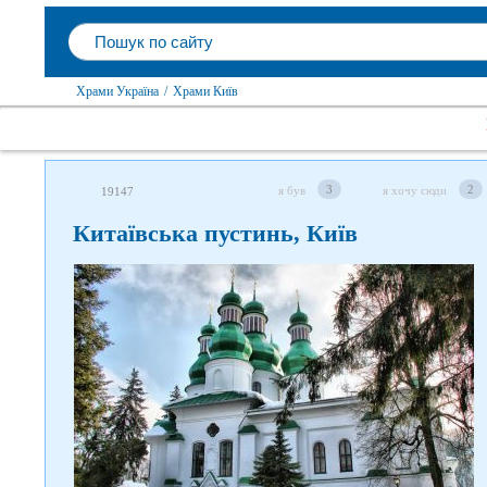
Храми Україна
/
Храми Київ
3
2
я був
я хочу сюди
19147
Китаївська пустинь, Київ