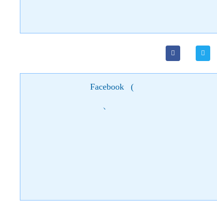
підземні ходи та печери, що не поступалися аналогічним в
завалені.
Facebook
(
)