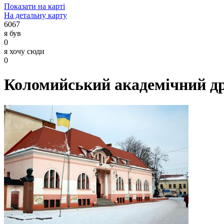
Показати на карті
На детальну карту
6067
я був
0
я хочу сюди
0
Коломийський академічний др