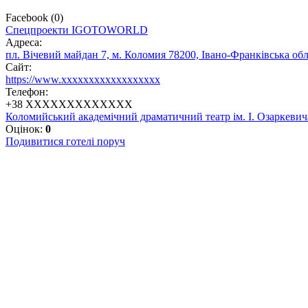
Facebook
(
0
)
Спецпроекти IGOTOWORLD
Адреса:
пл. Вічевий майдан 7, м. Коломия 78200, Івано-Франківська обл
Сайт:
https://www.xxxxxxxxxxxxxxxxxx
Телефон:
+
38 XXXXXXXXXXXXX
Коломийський академічний драматичний театр ім. І. Озаркевича
Оцінок:
0
Подивитися готелі поруч