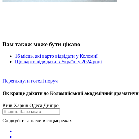
Вам також може бути цікаво
16 місць, які варто відвідати у Коломиї
Що варто відвідати в Україні у 2024 році
Переглянути готелі поруч
Як краще доїхати до Коломийський академічний драматичний
Київ
Харків
Одеса
Дніпро
Слідкуйте за нами в соцмережах