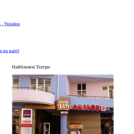
., Україна
 на карті
Найближчі Театри