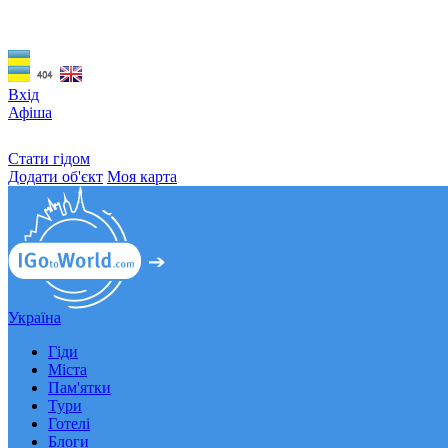
Вхід
Афіша
Стати гідом
Додати об'єкт
Моя карта
Україна
Гіди
Міста
Пам'ятки
Тури
Готелі
Блоги