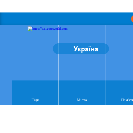
Україна
Гіди
Міста
Пам'ят