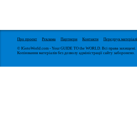
Про проект
Реклама
Партнери
Контакти
Передрук матеріал
© IGotoWorld.com - Your GUIDE TO the WORLD. Всі права захищені.
Копіювання матеріалів без дозволу адміністрації сайту заборонено.