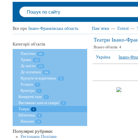
Все про
Івано-Франківська область
:
Пам`ятки
—
Готелі
—
Театри Івано-Фран
Категорії об'єктів
Всього об'єктів:
4
Пам'ятки
341
Україна
Івано-Фра
Храми
113
Де поїсти
272
Де оселитися
804
Курорти та відпочинок
71
Розваги
7
Культура
7
Концертні зали
1
Виставкові зали та галереї
2
Театри
4
Бібліотеки
0
Вокзали
12
Популярні рубрики:
Ресторани Полтави