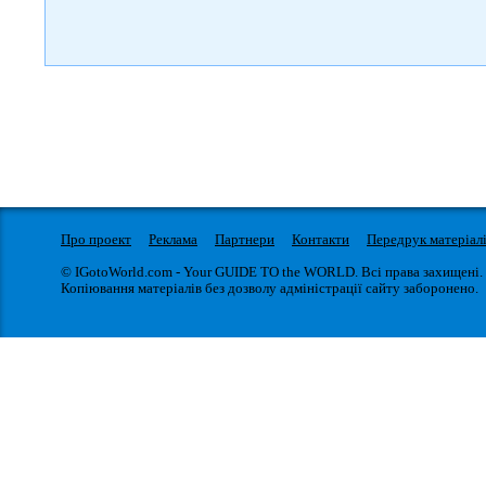
Про проект
Реклама
Партнери
Контакти
Передрук матеріал
© IGotoWorld.com - Your GUIDE TO the WORLD. Всі права захищені.
Копіювання матеріалів без дозволу адміністрації сайту заборонено.