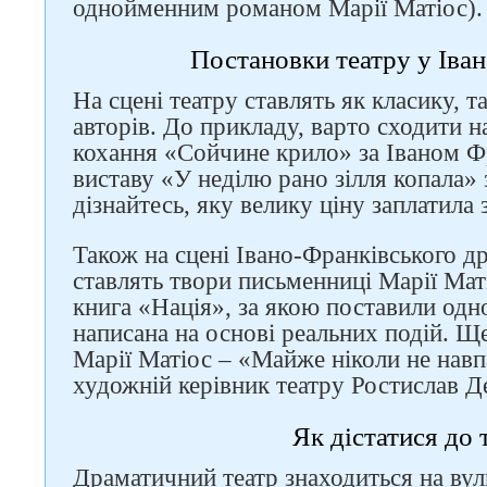
однойменним романом Марії Матіос).
Постановки театру у Іва
На сцені театру ставлять як класику, т
авторів. До прикладу, варто сходити 
кохання «Сойчине крило» за Іваном Ф
виставу «У неділю рано зілля копала»
дізнайтесь, яку велику ціну заплатила з
Також на сцені Івано-Франківського д
ставлять твори письменниці Марії Мат
книга «Нація», за якою поставили од
написана на основі реальних подій. Щ
Марії Матіос – «Майже ніколи не навп
художній керівник театру Ростислав 
Як дістатися до 
Драматичний театр знаходиться на вул