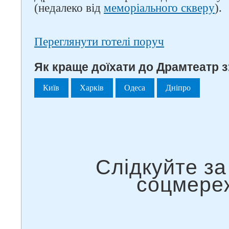
(недалеко від
меморіального скверу
).
Переглянути готелі поруч
Як краще доїхати до Драмтеатр з
Київ
Харків
Одеса
Дніпро