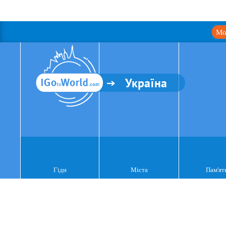
Мо
Україна
Гіди
Міста
Пам'ят