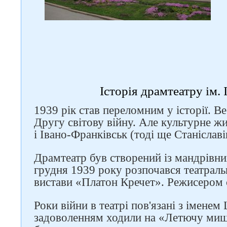
Історія драмтеатру ім.
1939 рік став переломним у історії. Ве
Другу світову війну. Але культурне ж
і Івано-Франківськ (тоді ще Станіслав
Драмтеатр був створений із мандрівни
грудня 1939 року розпочався театраль
вистави «Платон Кречет». Режисером 
Роки війни в театрі пов'язані з іменем
задоволенням ходили на «Летючу миш