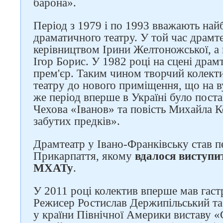
барона».
Період з 1979 і по 1993 вважають найб
драматичного театру. У той час драмте
Слідкуйте за нами в
керівництвом Ірини Желтоножської, а
соцмережах
Ігор Борис. У 1982 році на сцені драм
прем'єр. Таким чином творчий колекти
театру до нового приміщення, що на в
же період вперше в Україні було пост
Чехова «Іванов» та повість Михайла 
забутих предків».
Драмтеатр у Івано-Франківську став п
Прикарпаття, якому
вдалося виступит
МХАТу
.
У 2011 році колектив вперше мав гаст
Режисер Ростислав Держипільський та
у країни Північної Америки виставу «