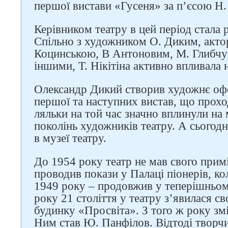
першої вистави «Гусеня» за п’єсою Н. 
Керівником театру в цей період стала р
Спільно з художником О. Диким, актор
Коцинською, В Антоновим, М. Глибчу
іншими, Т. Нікітіна активно впливала 
Олександр Дикий створив художнє оф
першої та наступних вистав, що прохо
ляльки на той час значно вплинули на
поколінь художників театру. А сьогодн
в музеї театру.
До 1954 року театр не мав свого прим
проводив покази у Палаці піонерів, ко
1949 року – продовжив у теперішньом
року 21 століття у театру з’явилася с
будинку «Просвіта». З того ж року змі
Ним став Ю. Панфілов. Відтоді творч