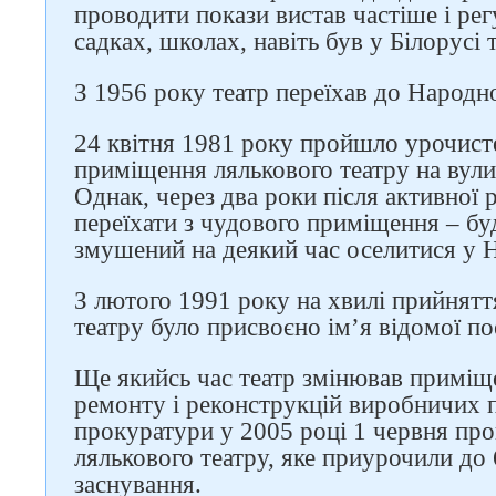
Слідкуйте за нами в
проводити покази вистав частіше і ре
соцмережах
садках, школах, навіть був у Білорусі 
З 1956 року театр переїхав до Народн
24 квітня 1981 року пройшло урочисте
приміщення лялькового театру на вули
Однак, через два роки після активної 
переїхати з чудового приміщення – бу
змушений на деякий час оселитися у
З лютого 1991 року на хвилі прийнятт
театру було присвоєно ім’я відомої по
Ще якийсь час театр змінював приміще
ремонту і реконструкцій виробничих 
прокуратури у 2005 році 1 червня пр
лялькового театру, яке приурочили до 
заснування.