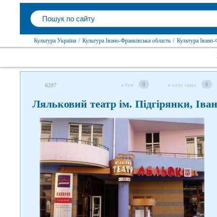
Культура Україна
/
Культура Івано-Франківська область
/
Культура Івано-
0
0
я був
я хочу сюди
6207
Ляльковий театр ім. Підгірянки, Іва