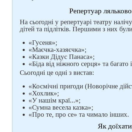
Репертуар ляльково
На сьогодні у репертуарі театру наліч
дітей та підлітків. Першими з них були
«Гусеня»;
«Маєчка-хазяєчка»;
«Казки Дідус Панаса»;
«Біда від ніжного серця» та багато 
Сьогодні це одні з вистав:
«Космічні пригоди (Новорічне дійс
«Хохлик»;
«У нашім краї...»;
«Сумна весела казка»;
«Про те, про се» та чимало інших.
Як доїхати