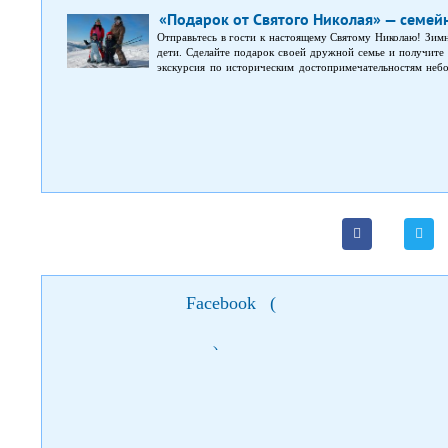
«Подарок от Святого Николая» — семей
Отправьтесь в гости к настоящему Святому Николаю! Зимн
дети. Сделайте подарок своей дружной семье и получите 
экскурсия по историческим достопримечательностям неб
по Яремче, известном своим чистейшим водопадом Пр
Гуцульщины; необычный и оригинальный музей Пысанки в 
или бричке; особенность тура – посещение резиденции
мероприятий для вас и ваших детей, а также памятными по
Facebook
(
)