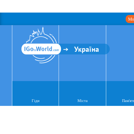
Мо
Україна
Гіди
Міста
Пам'ят