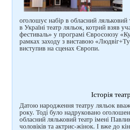
оголошує набір в обласний ляльковий 
в Україні театр ляльок, котрий взяв у
фестиваль» у програмі Євросоюзу «К
рамках заходу з виставою «Людвіг+Ту
виступив на сценах Європи.
Історія теат
Датою народження театру ляльок вваж
року. Тоді було надруковано оголошенн
обласний ляльковий театр імені Павли
чоловіків та актрис-жінок. І вже до кі