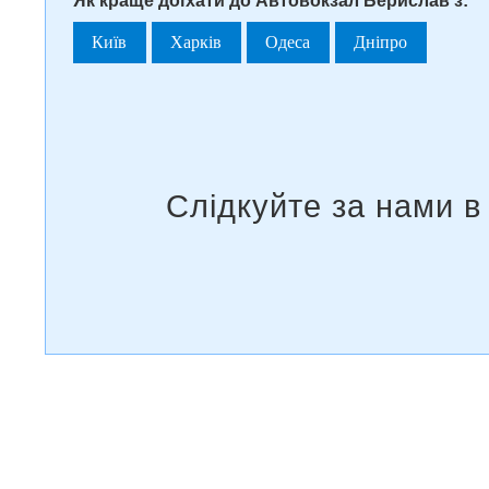
Як краще доїхати до Автовокзал Берислав з:
Київ
Харків
Одеса
Дніпро