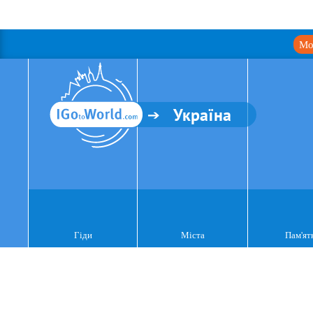
Мо
Україна
Гіди
Міста
Пам'ят