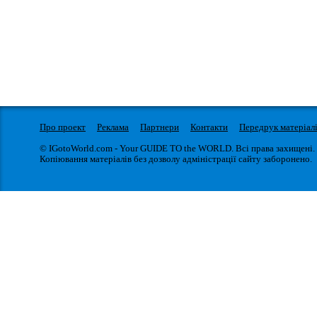
Про проект
Реклама
Партнери
Контакти
Передрук матеріал
© IGotoWorld.com - Your GUIDE TO the WORLD. Всі права захищені.
Копіювання матеріалів без дозволу адміністрації сайту заборонено.