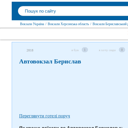
Вокзали Україна
/
Вокзали Херсонська область
/
Вокзали Бериславський 
Слідкуйте за нами в соцмережах
1
0
я був
я хочу сюди
2818
Автовокзал Берислав
Переглянути готелі поруч