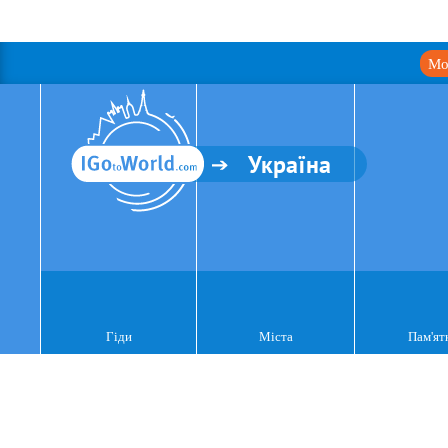
Мо
Україна
Гіди
Міста
Пам'ят