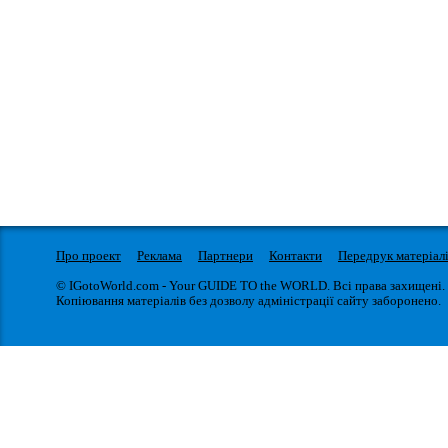
Про проект
Реклама
Партнери
Контакти
Передрук матеріал
© IGotoWorld.com - Your GUIDE TO the WORLD. Всі права захищені.
Копіювання матеріалів без дозволу адміністрації сайту заборонено.