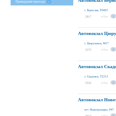
Автовокзал Бери
Прикордонні переходи
0
г. Берислав, T0403
я був
1
2817
Автовокзал Цюр
г. Цюрупинск, M17
я був
0
2375
Автовокзал Скад
г. Скадовск, T2213
я був
0
3354
Автовокзал Ново
пгт. Новотроицкое, P47
я був
0