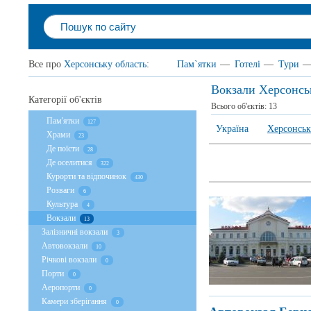
Все про
Херсонську область
:
Пам`ятки
—
Готелі
—
Тури
Вокзали Херсонсь
Категорії об'єктів
Всього об'єктів:
13
Пам'ятки
127
Україна
Херсонськ
Храми
23
Де поїсти
28
Де оселитися
322
Курорти та відпочинок
430
Розваги
6
Культура
4
Вокзали
13
Залізничні вокзали
3
Автовокзали
10
Річкові вокзали
0
Порти
0
Аеропорти
0
Камери зберігання
0