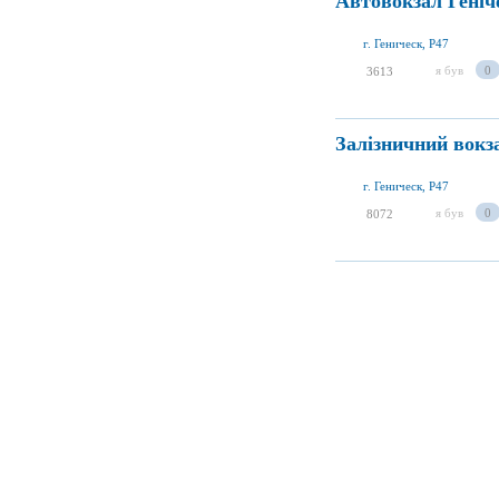
Автовокзал Геніч
г. Геническ, P47
я був
0
3613
Залізничний вокз
г. Геническ, P47
я був
0
8072