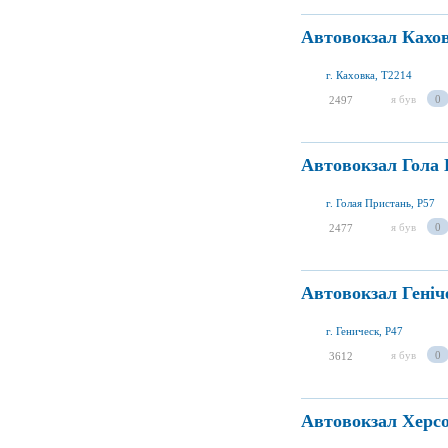
Автовокзал Кахо
г. Каховка, T2214
я був
0
2497
Автовокзал Гола
г. Голая Пристань, P57
я був
0
2477
Автовокзал Геніч
г. Геническ, P47
я був
0
3612
Автовокзал Херсо