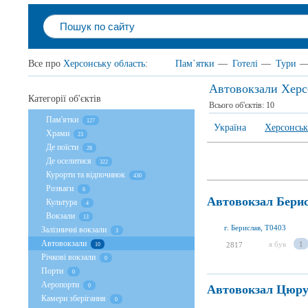
Все про
Херсонську область
:
Пам`ятки
—
Готелі
—
Тури
Автовокзали Херс
Категорії об'єктів
Всього об'єктів:
10
Пам'ятки
127
Україна
Херсонськ
Храми
23
Де поїсти
28
Де оселитися
322
Курорти та відпочинок
430
Розваги
6
Автовокзал Бери
Культура
4
Вокзали
13
г. Берислав, T0403
Залізничні вокзали
3
Автовокзали
я був
1
2817
10
Річкові вокзали
0
Порти
0
Аеропорти
Автовокзал Цюр
0
Камери зберігання
0