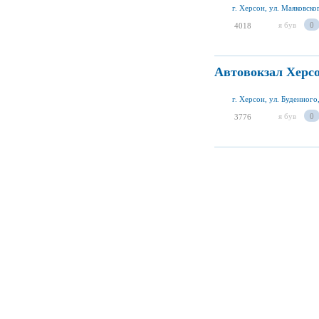
г. Херсон, ул. Маяковско
я був
0
4018
Автовокзал Херсо
г. Херсон, ул. Буденного
я був
0
3776