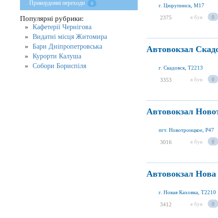
Прикордонні переходи
0
г. Цюрупинск, M17
я був
0
Популярні рубрики:
2375
Кафетерії Чернігова
Видатні місця Житомира
Бари Дніпропетровська
Автовокзал Скад
Курорти Калуша
Собори Бориспіля
г. Скадовск, T2213
я був
0
3353
Автовокзал Ново
пгт. Новотроицкое, P47
я був
0
3016
Автовокзал Нова
г. Новая Каховка, T2210
я був
0
3412