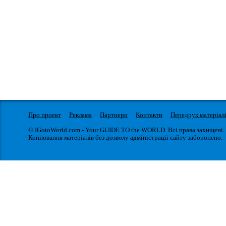
Про проект
Реклама
Партнери
Контакти
Передрук матеріал
© IGotoWorld.com - Your GUIDE TO the WORLD. Всі права захищені.
Копіювання матеріалів без дозволу адміністрації сайту заборонено.