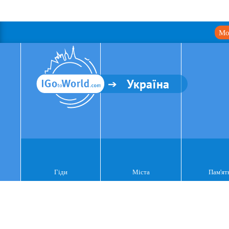
Мо
Україна
Гіди
Міста
Пам'ят