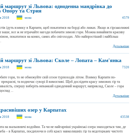
й маршрут зі Львова: одноденна мандрівка до
в Опору та Стрия
ня 2018
мова
4579
стів їдуть взимку в Карпати, щоб покататися на борді або лижах. Якщо ж гірськолижні
е ваше, все ж не втрачайте нагоди побачити зимові гори. Можна винайняти красиву
міном, покататися на конях, санях або снігоходах. Або найпростіший і найбільш
.
Детальніше
й маршрут зі Львова: Сколе – Лопата – Кам'янка
ня 2018
мова
7320
ите гори, то не обмежуйте свій сезон турпоходів літом. Взимку Карпати по-
прекрасні, та водночас суворі й вимогливі. Щоб дослідити красу зимових гір та
ивалість, спершу виберіть неважкий одноденний маршрут, наприклад, Сколе – гора
оспад ...
Детальніше
красивіших озер у Карпатах
ня 2018
мова
43538
ата на мальовничі водойми. Та чи не найгарніші українські озера знаходяться там, де
еба – в Карпатах, поєднуючи в собі красу навколишніх гір та недоторкану чистоту