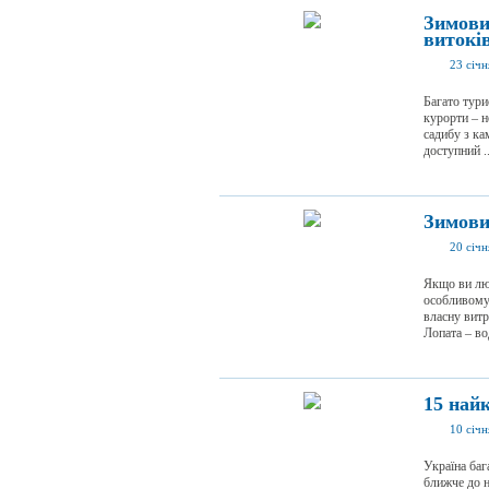
Зимови
витокі
23 січ
Багато тури
курорти – н
садибу з ка
доступний ..
Зимови
20 січ
Якщо ви люб
особливому 
власну витр
Лопата – вод
15 най
10 січ
Україна баг
ближче до н