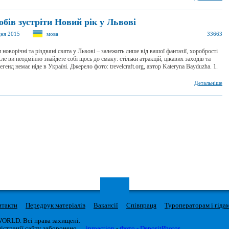
обів зустріти Новий рік у Львові
дня 2015
мова
33663
 новорічні та різдвяні свята у Львові – залежить лише від вашої фантазії, хоробрості
Але ви неодмінно знайдете собі щось до смаку: стільки атракцій, цікавих заходів та
егенд немає ніде в Україні. Джерело фото: trevelcraft.org, автор Kateryna Bayduzha. 1.
Детальніше
нтакти
Передрук матеріалів
Вакансії
Співпраця
Туроператорам і гіда
WORLD. Всі права захищені.
істрації сайту заборонено.
iproaction
-
Фото - DepositPhotos