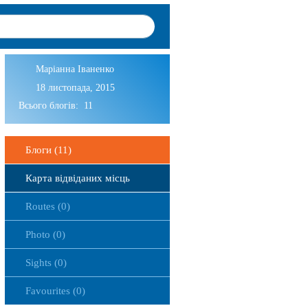
Маріанна Іваненко
18 листопада, 2015
Всього блогів: 11
Блоги (11)
Карта відвіданих місць
Routes (0)
Photo (0)
Sights (0)
Favourites (0)