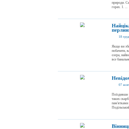
природи. Сь
горах. 1. ...
Найцік
перлин
18 гру
Якщо ви зби
побачити, в
озера, найв
все банально
Невідо
07 жов
Поїздивши у
таких скарб
пам'ятками
Подільський 
Вінниц