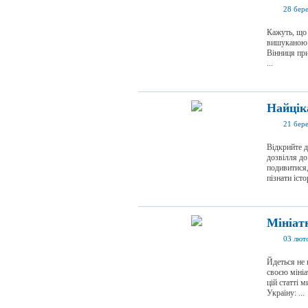
28 бер
Кажуть, що 
вишуканою 
Вінниця при
...
Найціка
21 бер
Відкрийте д
дозвілля до
подивитися,
пізнати істо
Мініат
03 лют
Йдеться не 
своєю мініа
цій статті 
Україну: ...