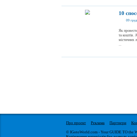
10 спос
09 гру
Як провести
та коштів. 
містичних л
...
Про проект
Реклама
Партнери
Ко
© IGotoWorld.com - Your GUIDE TO the 
Копіювання матеріалів без дозволу адмін