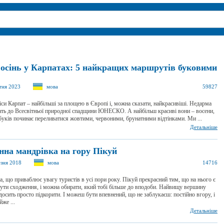
 осінь у Карпатах: 5 найкращих маршрутів буковими
тня 2023
мова
59827
іси Карпат – найбільші за площею в Європі і, можна сказати, найкрасивіші. Недарма
ать до Всесвітньої природної спадщини ЮНЕСКО. А найбільш красиві вони – восени,
буків починає переливатися жовтими, червоними, брунатними відтінками. Ми ...
Детальніше
нна мандрівка на гору Пікуй
езня 2018
мова
14716
а, що приваблює увагу туристів в усі пори року. Пікуй прекрасний тим, що на нього є
ути сходження, і можна обирати, який тобі більше до вподоби. Найвищу вершину
осить просто підкорити. І можеш бути впевнений, що не заблукаєш: постійно вгору, і
же ...
Детальніше