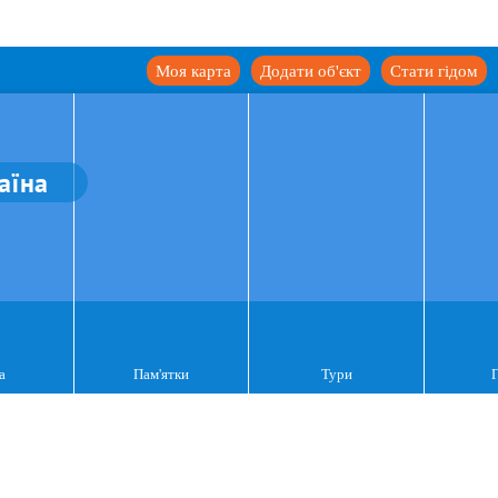
Моя карта
Додати об'єкт
Стати гідом
аїна
а
Пам'ятки
Тури