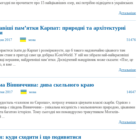
огодні ви прочитаєте про 15 найцікавіших озер, які потрібно відвідати в українських
Детальніше
авіші пам’ятки Карпат: природні та архітектурні
и
дня 2017
мова
51476
раєтеся їхати до Карпат і розмірковуєте, що б такого надзвичайно цікавого там
ам стане в пригоді саме ця добірка IGotoWorld. У ній ми зібрали най-найкрасивіші
ищі вершини, найдревніші пам’ятки. Досвідчений мандрівник може сказати: «Пхе, це
, я вже ...
Детальніше
ма Вінниччина: дива скельного краю
тня 2017
мова
14647
досталь «галопом по Європах», потроху вчишся цінувати власні скарби. Однією з
ниць є південь Вінниччини – унікальна місцевість з мальовничою природою, цікавими
 та багатою історією. Тому сьогодні ми помандруємо трикутником Могилів-
...
Детальніше
я: куди сходити і що подивитися