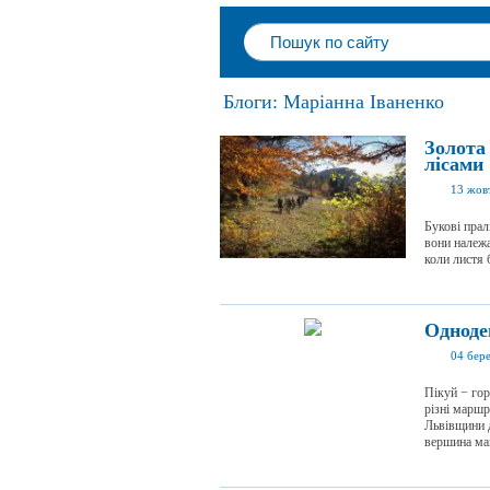
Блоги: Маріанна Іваненко
Золота
лісами
13 жов
Букові прал
вони належ
коли листя 
Одноде
04 бер
Пікуй − гор
різні маршр
Львівщини д
вершина май