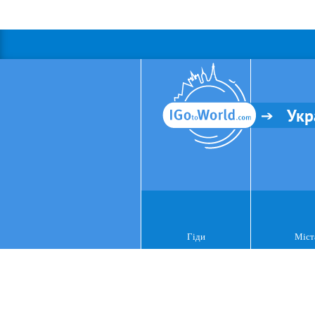
Укр
Гіди
Міст