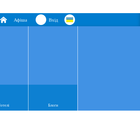
Афіша
Вхід
Готелі
Блоги