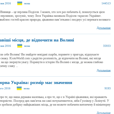
езня 2016
мова
144513
Вінниця – це перлина Поділля. І кожен, хто хоч раз побачить її, помилується цією
перлиною, зрозуміє, чому Леся Українка називала Поділля «красою України».
ваблює гостей красою природи, цікавими пам’ятками і поєднує усі переваги великого
Детальніше
віші місця, де відпочити на Волині
езня 2016
мова
35933
ля себе Волинь! Ви знайдете невідані скарби, поринете у пригоди, відшукаєте
 смаку. IGotoWorld.com з радістю розповість, де відпочити на Волині, які місця
 на що звернути увагу. Поринути в історію На Волині є місця, де можна глибоко
ричну славу ...
Детальніше
юрна Україна: розмір має значення
ого 2016
мова
9193
про те, що наша держава маленька, а про те, що є в Україні цікавинки, які вражають
тюрністю. Посеред цих пам'яток ви самі почуватиметеся, ніби Гуллівер у Ліліпутії. У
ми зробили добірку найцікавіших місць, де ви можете побачити витончену й мініатюрну
Детальніше