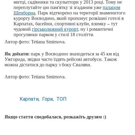
митці, садівники та скульптори у 2013 році. Тому не
переплутайте цю пам'ятку зі згаданим уже
палацом
Шенборна
. Парк відтворено на території знаменитого
курорту Воєводино, який пропонує розкішні готелі в
Карпатах, басейни, спортивні клуби, взимку
–
тут
чудовий
гірськолижний курорт
, ну і романтичні
прогулянки парком у стилі 18 століття.
Автор фото: Tetiana Smirnova.
Як доїхати:
парк у Воєводино знаходиться за 45 км від
Ужгорода, звідки часто їздять рейсові автобуси. Також
можна дістатися до парку з боку Сваляви.
Автор фото: Tetiana Smirnova.
Карпати
Гори
ТОП
Якщо стаття сподобалася, розкажіть друзям :)