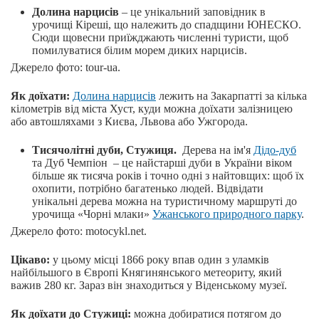
Долина нарцисів
– це унікальний заповідник в
урочищі Кіреші, що належить до спадщини ЮНЕСКО.
Сюди щовесни приїжджають численні туристи, щоб
помилуватися білим морем диких нарцисів.
Джерело фото: tour-ua.
Як доїхати:
Долина нарцисів
лежить на Закарпатті за кілька
кілометрів від міста Хуст, куди можна доїхати залізницею
або автошляхами з Києва, Львова або Ужгорода.
Тисячолітні дуби, Стужиця.
Дерева на ім'я
Дідо-дуб
та Дуб Чемпіон – це найстарші дуби в України віком
більше як тисяча років і точно одні з найтовщих: щоб їх
охопити, потрібно багатенько людей. Відвідати
унікальні дерева можна на туристичному маршруті до
урочища «Чорні млаки»
Ужанського природного парку
.
Джерело фото: motocykl.net.
Цікаво:
у цьому місці 1866 року впав один з уламків
найбільшого в Європі Княгинянського метеориту, який
важив 280 кг. Зараз він знаходиться у Віденському музеї.
Як доїхати до Стужиці:
можна добиратися потягом до