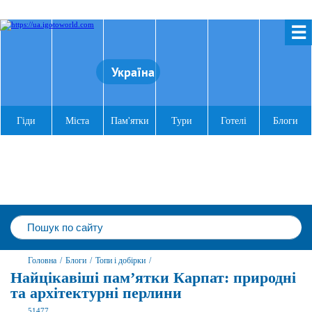
☰
Україна
Гіди
Міста
Пам'ятки
Тури
Готелі
Блоги
Головна
/
Блоги
/
Топи і добірки
/
Найцікавіші пам’ятки Карпат: природні
та архітектурні перлини
51477