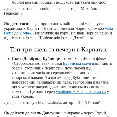
Чорногірський гірський пошуково-рятувальний пост.
Джерело фото: outdoorukraine.com, автор – Михайло
Пецкович.
Як дістатися:
сюди пролягають найцікавіші маршрути
українських Карпат: «Двотисячниками Чорногори» або
«Від
Попа до Попа»
. Найближче на гору Піп Іван Чорногірський
підніматись із села Шибене або із села Дземброня.
Топ-три скелі та печери в Карпатах
Скелі Довбуша, Бубнище
– саме тут знімався фільм
«Сторожова застава», а самі
Бубниські скелі
пам'ятають
безліч історичних перипетій, починаючи від
язичницьких часів до середньовіччя і монголо-
татарської навали. Та насамперед Бубнище – це
неповторний ландшафтний парк, геологічна пам'ятка,
що захоплює нагромадженням гігантських скель та
каменюк. Це одне серед
улюблених місць скелелазів
у
всій Україні.
Джерело фото: tyachivnews.in.ua, автор – Юрій Резвий.
Як доїхати до скель Довбуша:
найкраще – через Стрий,