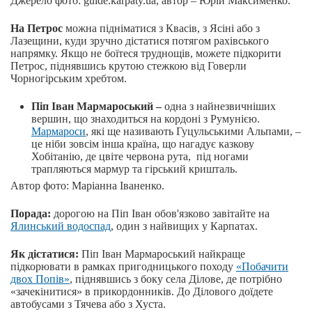
Джерело фото: guide.karpaty.ua, автор – Юрій Максименко.
На Петрос
можна підніматися з Квасів, з Ясіні або з
Лазещини, куди зручно дістатися потягом рахівського
напрямку. Якщо не боїтеся труднощів, можете підкорити
Петрос, піднявшись крутою стежкою від Говерли
Чорногірським хребтом.
Піп Іван Мармароський –
одна з найнезвичніших
вершин, що знаходиться на кордоні з Румунією.
Мармароси
, які ще називають Гуцульськими Альпами, –
це ніби зовсім інша країна, що нагадує казкову
Хобітанію, де цвіте червона рута, під ногами
трапляються мармур та гірський кришталь.
Автор фото: Маріанна Іваненко.
Порада:
дорогою на Піп Іван обов'язково завітайте на
Ялинський водоспад
, один з найвищих у Карпатах.
Як дістатися:
Піп Іван Мармароський найкраще
підкорювати в рамках пригодницького походу
«Побачити
двох Попів»
, піднявшись з боку села Ділове, де потрібно
«зачекінитися» в прикордонників. До Ділового доїдете
автобусами з Тячева або з Хуста.