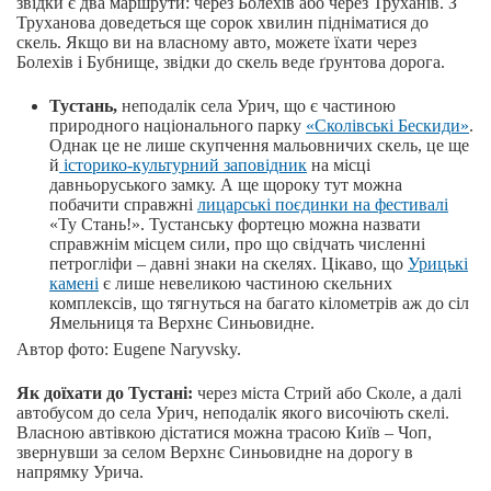
звідки є два маршрути: через Болехів або через Труханів. З
Труханова доведеться ще сорок хвилин підніматися до
скель. Якщо ви на власному авто, можете їхати через
Болехів і Бубнище, звідки до скель веде ґрунтова дорога.
Тустань,
неподалік села Урич, що є частиною
природного національного парку
«Сколівські Бескиди»
.
Однак це не лише скупчення мальовничих скель, це ще
й
історико-культурний заповідник
на місці
давньоруського замку. А ще щороку тут можна
побачити справжні
лицарські поєдинки на фестивалі
«Ту Стань!». Тустанську фортецю можна назвати
справжнім місцем сили, про що свідчать численні
петрогліфи – давні знаки на скелях. Цікаво, що
Урицькі
камені
є лише невеликою частиною скельних
комплексів, що тягнуться на багато кілометрів аж до сіл
Ямельниця та Верхнє Синьовидне.
Автор фото: Eugene Naryvsky.
Як доїхати до Тустані:
через міста Стрий або Сколе, а далі
автобусом до села Урич, неподалік якого височіють скелі.
Власною автівкою дістатися можна трасою Київ – Чоп,
звернувши за селом Верхнє Синьовидне на дорогу в
напрямку Урича.