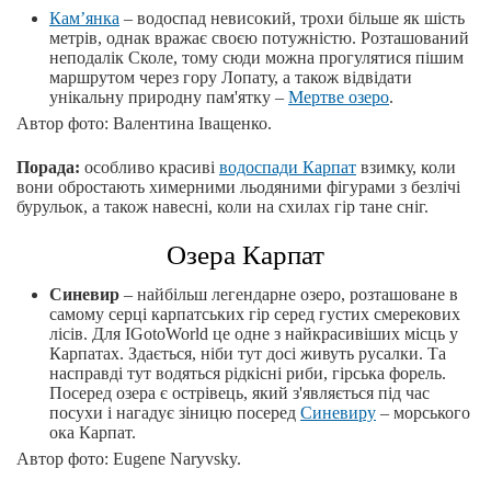
Кам’янка
– водоспад невисокий, трохи більше як шість
метрів, однак вражає своєю потужністю. Розташований
неподалік Сколе, тому сюди можна прогулятися пішим
маршрутом через гору Лопату, а також відвідати
унікальну природну пам'ятку –
Мертве озеро
.
Автор фото: Валентина Іващенко.
Порада:
особливо красиві
водоспади Карпат
взимку, коли
вони обростають химерними льодяними фігурами з безлічі
бурульок, а також навесні, коли на схилах гір тане сніг.
Озера Карпат
Синевир
– найбільш легендарне озеро, розташоване в
самому серці карпатських гір серед густих смерекових
лісів. Для IGotoWorld це одне з найкрасивіших місць у
Карпатах. Здається, ніби тут досі живуть русалки. Та
насправді тут водяться рідкісні риби, гірська форель.
Посеред озера є острівець, який з'являється під час
посухи і нагадує зіницю посеред
Синевиру
– морського
ока Карпат.
Автор фото: Eugene Naryvsky.