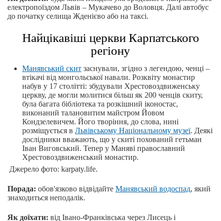
електропоїздом Львів – Мукачево до Воловця. Далі автобус
до початку селища Жденієво або на таксі.
Найцікавіші церкви Карпатського
регіону
Манявський скит
заснували, згідно з легендою, ченці –
втікачі від монгольської навали. Розквіту монастир
набув у 17 столітті: збудували Хрестовоздвиженську
церкву, де могли молитися більш як 200 ченців скиту,
була багата бібліотека та розкішний іконостас,
виконаний талановитим майстром Йовом
Кондзелевичем. Його творіння, до слова, нині
розміщується в
Львівському Національному музеї
. Деякі
дослідники вважають, що у скиті похований гетьман
Іван Виговський. Тепер у Маняві православний
Хрестовоздвиженський монастир.
Джерело фото: karpaty.life.
Порада:
обов'язково відвідайте
Манявський водоспад
, який
знаходиться неподалік.
Як доїхати:
від Івано-Франківська через Лисець і