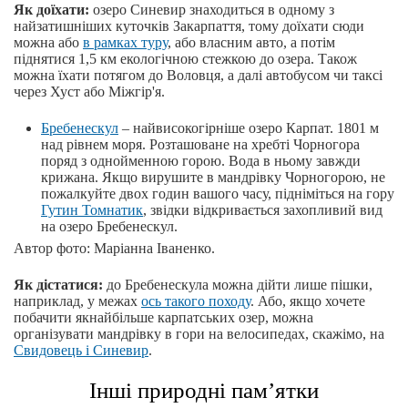
Як доїхати:
озеро Синевир знаходиться в одному з
найзатишніших куточків Закарпаття, тому доїхати сюди
можна або
в рамках туру
, або власним авто, а потім
піднятися 1,5 км екологічною стежкою до озера. Також
можна їхати потягом до Воловця, а далі автобусом чи таксі
через Хуст або Міжгір'я.
Бребенескул
– найвисокогірніше озеро Карпат. 1801 м
над рівнем моря. Розташоване на хребті Чорногора
поряд з однойменною горою. Вода в ньому завжди
крижана. Якщо вирушите в мандрівку Чорногорою, не
пожалкуйте двох годин вашого часу, підніміться на гору
Гутин Томнатик
, звідки відкривається захопливий вид
на озеро Бребенескул.
Автор фото: Маріанна Іваненко.
Як дістатися:
до Бребенескула можна дійти лише пішки,
наприклад, у межах
ось такого походу
. Або, якщо хочете
побачити якнайбільше карпатських озер, можна
організувати мандрівку в гори на велосипедах, скажімо, на
Свидовець і Синевир
.
Інші природні пам’ятки