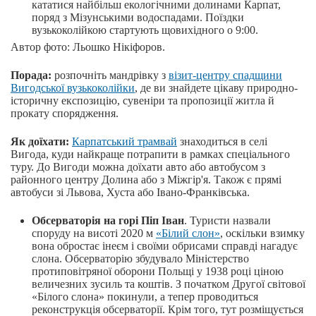
кататися найбільш екологічними долинами Карпат,
поряд з Мізунськими водоспадами. Поїздки
вузькоколійкою стартують щовихідного о 9:00.
Автор фото: Льошко Нікіфоров.
Порада:
розпочніть мандрівку з
візит-центру спадщини
Вигодської вузькоколійки
, де ви знайдете цікаву природно-
історичну експозицію, сувеніри та пропозиції житла й
прокату спорядження.
Як доїхати:
Карпатський трамвай
знаходиться в селі
Вигода, куди найкраще потрапити в рамках спеціального
туру. До Вигоди можна доїхати авто або автобусом з
районного центру Долина або з Міжгір'я. Також є прямі
автобуси зі Львова, Хуста або Івано-Франківська.
Обсерваторія на горі Піп Іван
. Туристи назвали
споруду на висоті 2020 м
«Білий слон»
, оскільки взимку
вона обростає інеєм і своїми обрисами справді нагадує
слона. Обсерваторію збудувало Міністерство
протиповітряної оборони Польщі у 1938 році ціною
величезних зусиль та коштів. З початком Другої світової
«Білого слона» покинули, а тепер проводиться
реконструкція обсерваторії. Крім того, тут розміщується