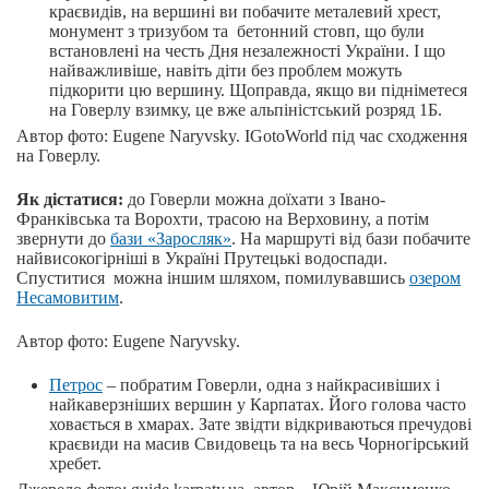
краєвидів, на вершині ви побачите металевий хрест,
монумент з тризубом та бетонний стовп, що були
встановлені на честь Дня незалежності України. І що
найважливіше, навіть діти без проблем можуть
підкорити цю вершину. Щоправда, якщо ви підніметеся
на Говерлу взимку, це вже альпіністський розряд 1Б.
Автор фото: Eugene Naryvsky. IGotoWorld під час сходження
на Говерлу.
Як дістатися:
до Говерли можна доїхати з Івано-
Франківська та Ворохти, трасою на Верховину, а потім
звернути до
бази «Заросляк»
. На маршруті від бази побачите
найвисокогірніші в Україні Прутецькі водоспади.
Спуститися можна іншим шляхом, помилувавшись
озером
Несамовитим
.
Автор фото: Eugene Naryvsky.
Петрос
– побратим Говерли, одна з найкрасивіших і
найкаверзніших вершин у Карпатах. Його голова часто
ховається в хмарах. Зате звідти відкриваються пречудові
краєвиди на масив Свидовець та на весь Чорногірський
хребет.