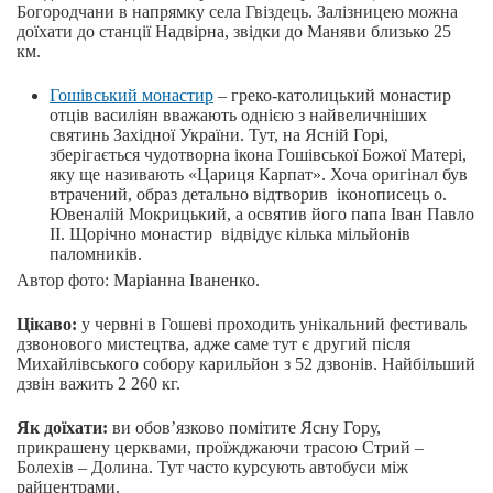
Богородчани в напрямку села Гвіздець. Залізницею можна
доїхати до станції Надвірна, звідки до Маняви близько 25
км.
Гошівський монастир
– греко-католицький монастир
отців василіян вважають однією з найвеличніших
святинь Західної України. Тут, на Ясній Горі,
зберігається чудотворна ікона Гошівської Божої Матері,
яку ще називають «Цариця Карпат». Хоча оригінал був
втрачений, образ детально відтворив іконописець о.
Ювеналій Мокрицький, а освятив його папа Іван Павло
ІІ. Щорічно монастир відвідує кілька мільйонів
паломників.
Автор фото: Маріанна Іваненко.
Цікаво:
у червні в Гошеві проходить унікальний фестиваль
дзвонового мистецтва, адже саме тут є другий після
Михайлівського собору карильйон з 52 дзвонів. Найбільший
дзвін важить 2 260 кг.
Як доїхати:
ви обов’язково помітите Ясну Гору,
прикрашену церквами, проїжджаючи трасою Стрий –
Болехів – Долина. Тут часто курсують автобуси між
райцентрами.