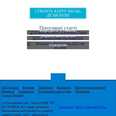
СТВОРІТЬ КАРТУ МІСЦЬ,
ДЕ ВИ БУЛИ
19 місць, які необхідно
Популярні статті
відвідати у Львові
23 найкращі страви
Відпочинок в Україні
української кухні
влітку: 20+1 ідея
подорожі
Про проект
Реклама
Партнери
Контакти
Передрук матеріалів
Вакансії
Співпраця
Туроператорам і гідам
Допомога
Готелі України
© IGotoWorld.com - Your GUIDE TO
the WORLD. Всі права захищені.
iproaction
-
Фото - DepositPhotos
Копіювання матеріалів без дозволу
адміністрації сайту заборонено.