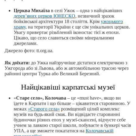
Церква Михаїла
в селі Ужок – одна з найцікавіших
дерев’яних церков ЮНЕСКО
, незвичний зразок
бойківської архітектури 18 століття. Крім
ужоцького
храму
, на території України є ще сім унікальних церков.
Увагу привертає різьблений іконостас тієї ж епохи.
Цікаво, що село славиться своїми мінеральними
джерелами.
Джерело фото: tt.org.ua.
Як доїхати:
до Ужка найзручніше дістатися електричкою з
Ужгорода або зі Львова, або ж автомобільною трасою через
районні центри Турка або Великий Березний.
Найцікавіші карпатські музеї
«
Старе село», Колочава
– це «must have», якщо ви
їдете в Карпати і що більше – цікавитеся старовиною. У
межах
«Старого села»
розміщений цілий комплекс
музеїв на будь-який смак. Ви відвідаєте старовинні
будиночки різних епох у музеї-скансені, відчуєте себе
учнем за лавкою старої школи, побуваєте в бункері часів
УПА, а ще зможете покататися на
Колочавській