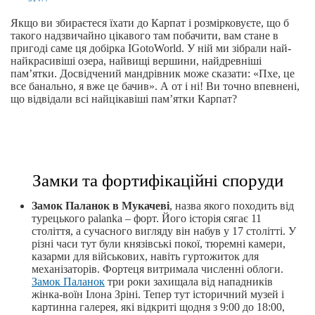
Якщо ви збираєтеся їхати до Карпат і розмірковуєте, що б
такого надзвичайно цікавого там побачити, вам стане в
пригоді саме ця добірка IGotoWorld. У ній ми зібрали най-
найкрасивіші озера, найвищі вершини, найдревніші
пам’ятки. Досвідчений мандрівник може сказати: «Пхе, це
все банально, я вже це бачив». А от і ні! Ви точно впевнені,
що відвідали всі найцікавіші пам’ятки Карпат?
Замки та фортифікаційні споруди
Замок Паланок в Мукачеві
, назва якого походить від
турецького palanka – форт. Його історія сягає 11
століття, а сучасного вигляду він набув у 17 столітті. У
різні часи тут були князівські покої, тюремні камери,
казарми для військових, навіть гуртожиток для
механізаторів. Фортеця витримала численні облоги.
Замок Паланок
три роки захищала від нападників
жінка-воїн Ілона Зріні. Тепер тут історичний музей і
картинна галерея, які відкриті щодня з 9:00 до 18:00,