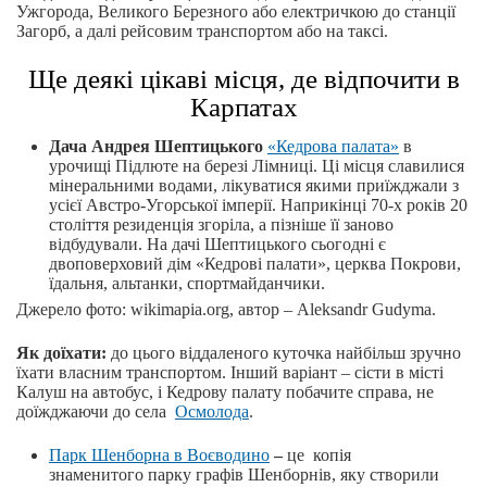
Ужгорода, Великого Березного або електричкою до станції
Загорб, а далі рейсовим транспортом або на таксі.
Ще деякі цікаві місця, де відпочити в
Карпатах
Дача Андрея Шептицького
«Кедрова палата»
в
урочищі Підлюте на березі Лімниці. Ці місця славилися
мінеральними водами, лікуватися якими приїжджали з
усієї Австро-Угорської імперії. Наприкінці 70-х років 20
століття резиденція згоріла, а пізніше її заново
відбудували. На дачі Шептицького сьогодні є
двоповерховий дім «Кедрові палати», церква Покрови,
їдальня, альтанки, спортмайданчики.
Джерело фото: wikimapia.org, автор – Aleksandr Gudyma.
Як доїхати:
до цього віддаленого куточка найбільш зручно
їхати власним транспортом. Інший варіант – сісти в місті
Калуш на автобус, і Кедрову палату побачите справа, не
доїжджаючи до села
Осмолода
.
Парк Шенборна в Воєводино
–
це копія
знаменитого парку графів Шенборнів, яку створили