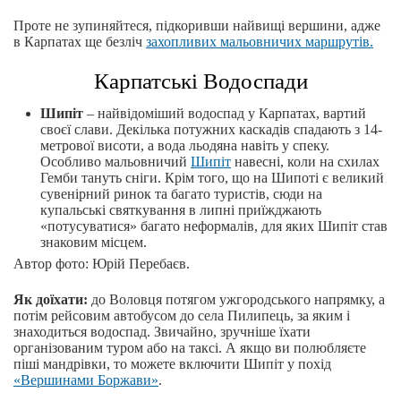
Проте не зупиняйтеся, підкоривши найвищі вершини, адже
в Карпатах ще безліч
захопливих мальовничих маршрутів.
Карпатські Водоспади
Шипіт
– найвідоміший водоспад у Карпатах, вартий
своєї слави. Декілька потужних каскадів спадають з 14-
метрової висоти, а вода льодяна навіть у спеку.
Особливо мальовничий
Шипіт
навесні, коли на схилах
Гемби тануть сніги. Крім того, що на Шипоті є великий
сувенірний ринок та багато туристів, сюди на
купальські святкування в липні приїжджають
«потусуватися» багато неформалів, для яких Шипіт став
знаковим місцем.
Автор фото: Юрій Перебаєв.
Як доїхати:
до Воловця потягом ужгородського напрямку, а
потім рейсовим автобусом до села Пилипець, за яким і
знаходиться водоспад. Звичайно, зручніше їхати
організованим туром або на таксі. А якщо ви полюбляєте
піші мандрівки, то можете включити Шипіт у похід
«Вершинами Боржави»
.