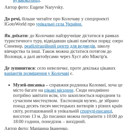
вузькоколійці
.
Автор фото: Eugene Naryvsky.
До речі,
більше читайте про Колочаву у спецпроекті
IGotoWorld про
унікальні села України.
Як доїхати:
до Колочави найзручніше дістатися в рамках
туристичного туру, відвідавши цікаві пам'ятки поряд: озеро
Синевир,
реабілітаційний центр для ведмедів
, школу
вівчарства та інші. Також можна дістатися потягом до
Воловця, а далі автобусами через Хуст або Міжгір'я.
Де зупинитися
: село невеличке, проте декілька цікавих
варіантів розміщення у Колочаві
є.
Музей-писанка –
справжня родзинка Коломиї, хоча це
місто багате на
цікаві місцини
. Сюди неодмінно
потрібно завітати всім, хто захоплюється народним та
сучасним мистецтвом. Експозиція музею, де зібрано
понад десять тисяч мистецьких витворів з різних країн
світу, розташований в унікальній
споруді-писанці
,
висотою 13 м. До писанки можна потрапити з 10:00 до
18:00 години, понеділок – вихідний.
Автор фото: Маріанна Іваненко.