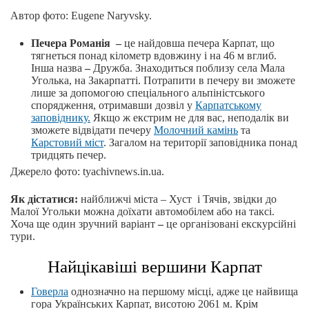
Автор фото: Eugene Naryvsky.
Печера Романія –
це найдовша печера Карпат, що
тягнеться понад кілометр вдовжину і на 46 м вглиб.
Інша назва
–
Дружба. Знаходиться поблизу села Мала
Уголька, на Закарпатті. Потрапити в печеру ви зможете
лише за допомогою спеціального альпіністського
спорядження, отримавши дозвіл у
Карпатському
заповіднику.
Якщо ж екстрим не для вас, неподалік ви
зможете відвідати печеру
Молочний камінь
та
Карстовий міст
. Загалом на території заповідника понад
тридцять печер.
Джерело фото: tyachivnews.in.ua.
Як дістатися:
найближчі міста – Хуст і Тячів, звідки до
Малої Угольки можна доїхати автомобілем або на таксі.
Хоча ще один зручний варіант
–
це організовані екскурсійні
тури.
Найцікавіші вершини Карпат
Говерла
однозначно на першому місці, адже це найвища
гора Українських Карпат, висотою 2061 м. Крім