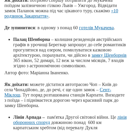
Як доїхати:
потрібно спершу потрапити до Мукачева
поїздом залізничною гілкою Львів – Ужгород. Відвідати
замок Паланок можна під час цікавого туру, скажімо
«10
родзинок Закарпаття»
.
Де зупинитися
: в одному з понад 60
готелів Мукачева
.
Палац Шенборна
– колишня резиденція австрійських
графів в урочищі Берегвар запрошує до себе романтиків
прогулятися над озером, помилуватися казковою
архітектурою, порахувати, чи дійсно в
замку Шенборнів
365 вікон, 52 димарі, 12 веж за числом місяців, 7 входів
згідно з астрономічною символікою.
Автор фото: Маріанна Іваненко.
Як доїхати:
можете дістатися автотрасою Чоп – Київ до
села Чинадійово, де, до речі, є ще один замок –
Сент-
Міклош
. Тут поряд розташована станція Карпати. Виходите
з поїзда – і піднімаєтеся дорогою через красивий парк до
замку Шенборна.
Лінія Арпада –
пам'ятка Другої світової війни. Це
лінія
оборонних споруд
довжиною понад 600 км
карпатським хребтом (від перевалу Дукля