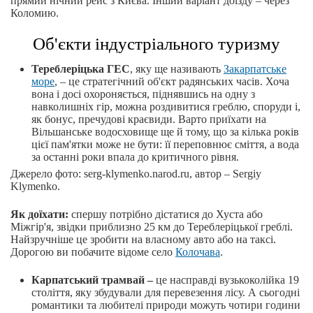
прямий нічний рейс з Києва. Інший варіант доїзду – через
Коломию.
Об'єкти індустріального туризму
Тереблеріцька ГЕС
, яку ще називають
Закарпатське
море
, – це стратегічний об'єкт радянських часів. Хоча
вона і досі охороняється, піднявшись на одну з
навколишніх гір, можна роздивитися греблю, споруди і,
як бонус, пречудові краєвиди. Варто приїхати на
Вільшанське водосховище ще й тому, що за кілька років
цієї пам'ятки може не бути: її переповнює сміття, а вода
за останні роки впала до критичного рівня.
Джерело фото: serg-klymenko.narod.ru, автор – Sergiy
Klymenko.
Як доїхати:
спершу потрібно дістатися до Хуста або
Міжгір'я, звідки приблизно 25 км до Тереблеріцької греблі.
Найзручніше це зробити на власному авто або на таксі.
Дорогою ви побачите відоме село
Колочава
.
Карпатський трамвай –
це насправді вузькоколійка 19
століття, яку збудували для перевезення лісу. А сьогодні
романтики та любителі природи можуть чотири години