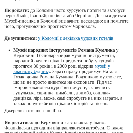
Як доїхати:
до Коломиї часто курсують потяги та автобуси
через Львів, Івано-Франківськ або Чернівці. Де знаходиться
Музей-писанка в Коломиї визначити нескладно: ви помітите
його, прогулюючись проспектом Чорновола.
Де зупинитися
:
у Коломиї є декілька чудових готелів
.
Музей народних інструментів Романа Кумлика
у
Верховині. Господар збирав музичні інструменти,
народний одяг та цікаві предмети побуту гуцулів
протягом 30 років і в 2000 році відкрив
музей у
власному будинку
. Зараз справу продовжує Наталя
Гузак, дочка Романа Кумлика. Родзинкою музею є те,
що ви не просто дивитеся на експонати. Під час
імпровізованої екскурсії ви почуєте, як звучить
гуцульська скрипка, цимбали, дримба, сопілка-
денцівка, ліра, може, самі спробуєте на них заграти, а
також почуєте безліч цікавих історій та пісень.
Джерело фото: museum.if.ua.
Як дістатися:
до Верховини з автовокзалу Івано-
Франківська щогодини відправляються автобуси. Є також