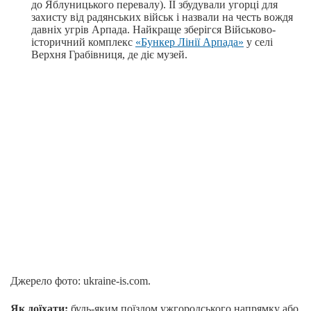
до Яблуницького перевалу). ЇЇ збудували угорці для
захисту від радянських військ і назвали на честь вождя
давніх угрів Арпада. Найкраще зберігся Військово-
історичний комплекс
«Бункер Лінії Арпада»
у селі
Верхня Грабівниця, де діє музей.
Джерело фото: ukraine-is.com.
Як доїхати:
будь-яким поїздом ужгородського напрямку або