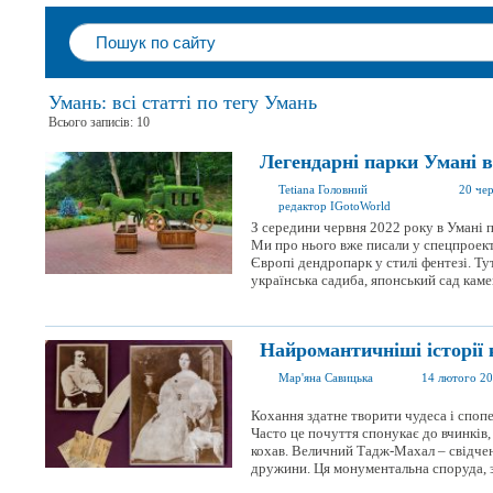
Умань: всі статті по тегу Умань
Всього записів: 10
Легендарні парки Умані 
Tetiana Головний
20 че
редактор IGotoWorld
З середини червня 2022 року в Умані 
Ми про нього вже писали у спецпроект
Європі дендропарк у стилі фентезі. Ту
українська садиба, японський сад камені
Найромантичніші історії 
Мар'яна Савицька
14 лютого 2
Кохання здатне творити чудеса і споп
Часто це почуття спонукає до вчинків, 
кохав. Величний Тадж-Махал – свідчен
дружини. Ця монументальна споруда, зв