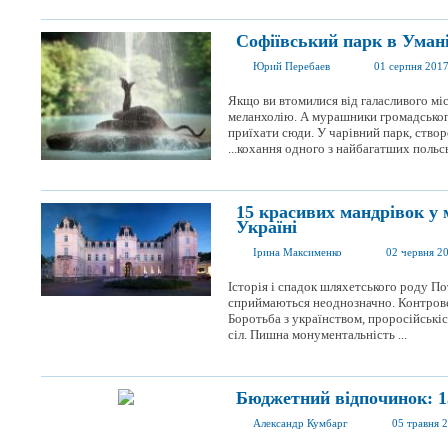
Софіївський парк в Умані
Юрий Перебаев
01 серпня 201
Якщо ви втомилися від галасливого міс
меланхолію. А мурашники громадськог
приїхати сюди. У чарівний парк, створ
...кохання одного з найбагатших польсь
15 красивих мандрівок у
Україні
Ірина Максименко
02 червня 2
Історія і спадок шляхетського роду П
сприймаються неоднозначно. Контровер
Боротьба з українством, проросійськіс
сіл. Пишна монументальність ...
Бюджетний відпочинок: 1
Александр Кумбарг
05 травня 