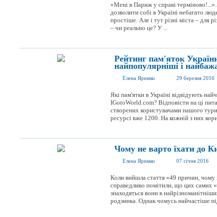
«Мені в Париж у справі терміново!...
дозволити собі в Україні небагато люд
простіше. Але і тут різні міста – для 
– чи реально це? У ...
Рейтинг пам'яток України
найпопулярніші і найбаж
Елена Яримко
29 березня 2016
Які пам'ятки в Україні відвідують най
IGotoWorld.com? Відповісти на ці пита
створених користувачами нашого тури
ресурсі вже 1200. На кожній з них корис
Чому не варто їхати до К
Елена Яримко
07 січня 2016
Коли вийшла стаття «49 причин, чому н
справедливо помітили, що цих самих «п
знаходяться вони в найрізноманітніших
родзинка. Однак чомусь найчастіше під