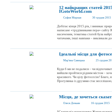
12 найкращих статей 2015
IGotoWorld.com
София Мирная
30 грудня 2015
Добігає кінця 2015 рік, і виникає при
написане «трудівниками пера» сайту I
насиченим, тематика статей була найрі
читачами, інші навпаки – викликали до
Ідеальні місця для фотосе
Мар'яна Савицька
25 грудня 20
Куди б ми не подалися – чи відпочиват
вийшли пройтися рідним містом – хоче
красивого. Чи цілу фотосесію! Благо, 
Прогулянка із друзями стає веселішою, 
Місця, де хочеться сказа
Олеся Демьян
16 грудня 2015
*Стаття від користувача Життя кожног