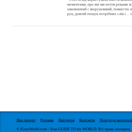
моментами, про які ми потім роками зг
хвилюючий і зворушливий, повністю з
рук, довгий пошук потрібних слів і… п
Про проект
Реклама
Партнери
Контакти
Передрук матеріал
© IGotoWorld.com - Your GUIDE TO the WORLD. Всі права захищені.