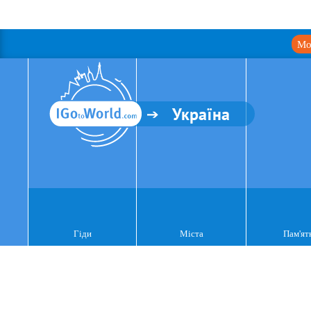
Мо
Україна
Гіди
Міста
Пам'ят