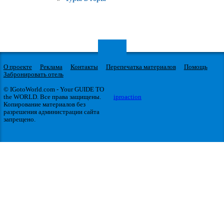
О проекте
Реклама
Контакты
Перепечатка материалов
Помощь
Забронировать отель
© IGotoWorld.com - Your GUIDE TO
the WORLD. Все права защищены.
iproaction
Копирование материалов без
разрешения администрации сайта
запрещено.