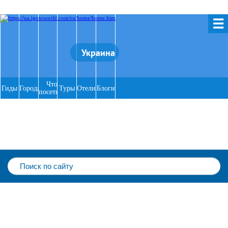
☰
Украина
Что
Гиды
Города
Туры
Отели
Блоги
посетить