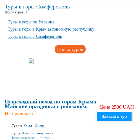
Туры в горы Симферополь
Всего туров:
1
Туры в горы по Украине
Туры в горы в Крым автономную республику
Туры в горы в Симферополь
Поиск туров
Пешеходный поход по горам Крыма.
Майские праздники с рюкзаком.
Цена 2500 UAH
Не проводится
Заказать тур
Тур из:
Крым
-
Днепр
Тур в:
Днепр
-
Запорожье
-
Новоалексеевка
-
Чонгар
-