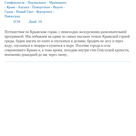
Симферополь
-
Перевальное
-
Мраморное
-
Крым
-
Алушта
-
Поворотное
-
Ворон
-
Судак
-
Новый Свет
-
Курортное
-
Павлоград
3150
Дней:
10
Путешествие по Крымским горам, с пешеходно-экскурсионно-развлекательной
программой. Мы побываем на одних из самых высоких точках Крымской горной
гряды, будем шагать по плато и спускаться в долины; бродить по лесу и через
воду; спускаться в пещеры и купаться в море. Посетим города и села
современного Крыма и, в тоже время, походим внутри стен Генуэзской крепости,
неизменно дошедшей до нас через смену...