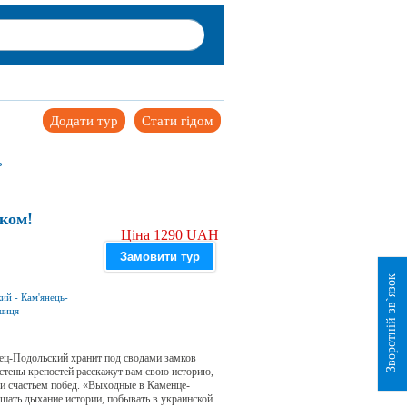
Додати тур
Стати гідом
ь
ком!
Ціна 1290 UAH
Замовити тур
Зворотній зв`язок
кий
-
Кам'янець-
шиця
ец-Подольский хранит под сводами замков
 стены крепостей расскажут вам свою историю,
и счастьем побед. «Выходные в Каменце-
ать дыхание истории, побывать в украинской