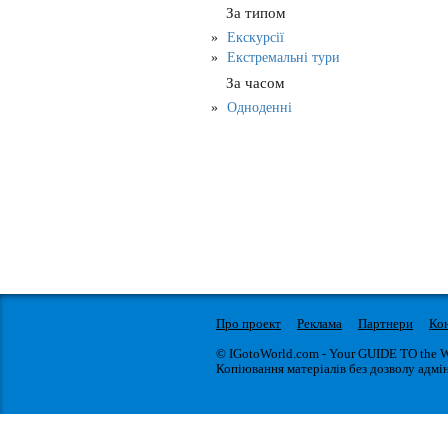
За типом
Екскурсії
Екстремальні тури
За часом
Одноденні
Про проект
Реклама
Партнери
Ко
© IGotoWorld.com - Your GUIDE TO the 
Копіювання матеріалів без дозволу адмін