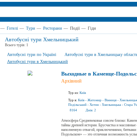
—
Готелі
—
Тури
—
Ресторани
—
Події
—
Гіди
Автобусні тури Хмельницький
Всього турів:
1
Автобусні тури по Україні
Автобусні тури в Хмельницьку област
Автобусні тури в Хмельницький
Выходные в Каменце-Подольс
Архівний
Тур из:
Київ
Тур в:
Київ
-
Житомир
-
Вінниця
-
Хмельниць
Подільський
-
Хотин
-
Хмельницька
-
Стара У
8164
Днів:
2
Атмосфера Средневековья совсем близко: Камен
тайны древней истории. Брусчастка и массивные
наполненную отвагой, приключениями, битвами 
Подольском» — это отличная возможность услыш