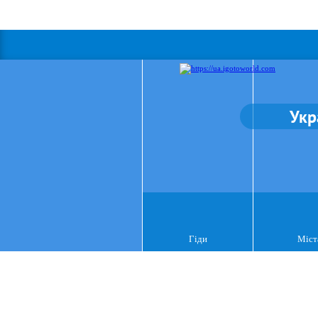
Укр
Гіди
Міст