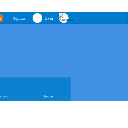
м
Афіша
Вхід
Готелі
Блоги