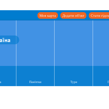
Моя карта
Додати об'єкт
Стати гідо
аїна
а
Пам'ятки
Тури