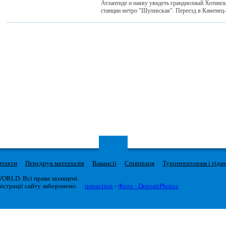
Атлантиде и наяву увидеть грандиозный Хотински
станции метро "Шулявская". Переезд в Каменец
нтакти
Передрук матеріалів
Вакансії
Співпраця
Туроператорам і гіда
WORLD. Всі права захищені.
істрації сайту заборонено.
iproaction
-
Фото - DepositPhotos