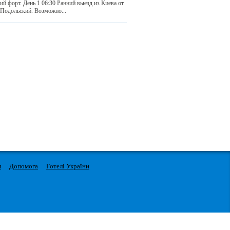
й форт. День 1 06:30 Ранний выезд из Киева от
-Подольский. Возможно...
м
Допомога
Готелі України