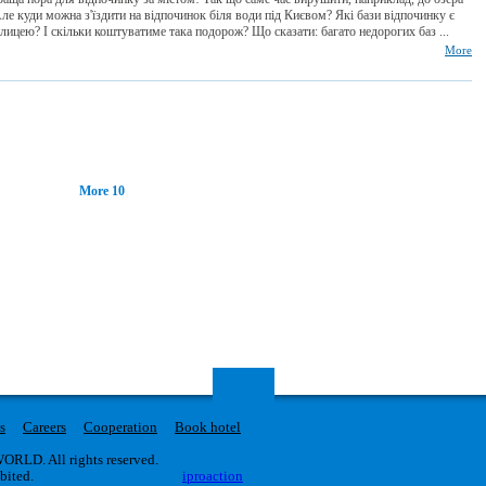
Але куди можна з'їздити на відпочинок біля води під Києвом? Які бази відпочинку є
олицею? І скільки коштуватиме така подорож? Що сказати: багато недорогих баз ...
More
More 10
s
Careers
Cooperation
Book hotel
RLD. All rights reserved.
ibited.
iproaction