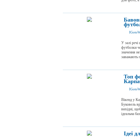
для фото, а 
Бавов
футбо
IGotoW
У залі речі
футболки чо
значення не
заважають п
Топ фо
Карпат
IGotoW
Вікенд у Ка
Буковель в
вихідні, що
ідеальна баз
Ідеї ​