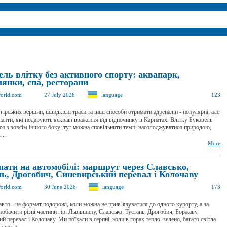
ль влітку без активного спорту: аквапарк,
лянки, спа, ресторани
orld.com
27 July 2026
language
123
гірських вершин, швидкісні траси та інші способи отримати адреналін - популярні, але
ріанти, які подарують яскраві враження від відпочинку в Карпатах. Влітку Буковель
ся з зовсім іншого боку: тут можна сповільнити темп, насолоджуватися природою,
...
More
пати на автомобілі: маршрут через Славсько,
нь, Дрогобич, Синевирський перевал і Колочаву
orld.com
30 June 2026
language
173
авто - це формат подорожі, коли можна не прив’язуватися до одного курорту, а за
 побачити різні частини гір: Львівщину, Славсько, Тустань, Дрогобич, Боржаву,
й перевал і Колочаву. Ми поїхали в серпні, коли в горах тепло, зелено, багато світла