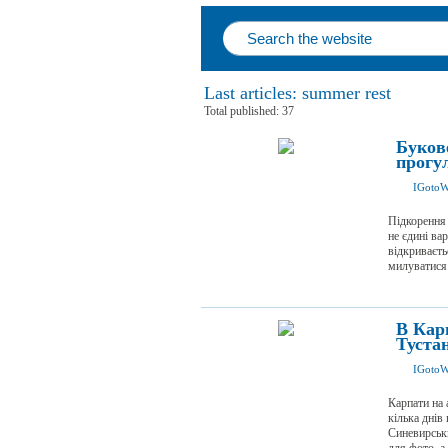
Last articles: summer rest
Total published: 37
Букове
прогу
IGotoW
Підкорення 
не єдині ва
відкриваєть
милуватися 
В Кар
Туста
IGotoW
Карпати на 
кілька днів
Синевирськи