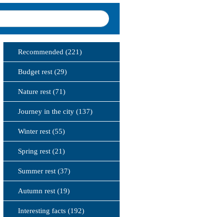
Recommended (221)
Budget rest (29)
Nature rest (71)
Journey in the city (137)
Winter rest (55)
Spring rest (21)
Summer rest (37)
Autumn rest (19)
Interesting facts (192)