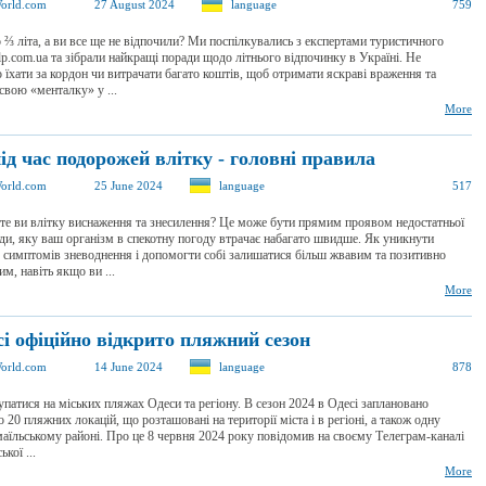
orld.com
27 August 2024
language
759
⅔ літа, а ви все ще не відпочили? Ми поспілкувались з експертами туристичного
p.com.ua та зібрали найкращі поради щодо літнього відпочинку в Україні. Не
 їхати за кордон чи витрачати багато коштів, щоб отримати яскраві враження та
свою «менталку» у ...
More
ід час подорожей влітку - головні правила
orld.com
25 June 2024
language
517
те ви влітку виснаження та знесилення? Це може бути прямим проявом недостатньої
оди, яку ваш організм в спекотну погоду втрачає набагато швидше. Як уникнути
 симптомів зневоднення і допомогти собі залишатися більш жвавим та позитивно
м, навіть якщо ви ...
More
і офіційно відкрито пляжний сезон
orld.com
14 June 2024
language
878
патися на міських пляжах Одеси та регіону. В сезон 2024 в Одесі заплановано
о 20 пляжних локацій, що розташовані на території міста і в регіоні, а також одну
маїльському районі. Про це 8 червня 2024 року повідомив на своєму Телеграм-каналі
кої ...
More