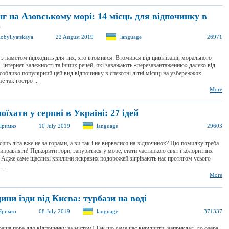
г на Азовському морі: 14 місць для відпочинку в
і
obyilyatskaya
22 August 2019
language
26971
з наметом підходить для тих, хто втомився. Втомився від цивілізації, морального
 інтернет-залежності та інших речей, які заважають «перезавантаженню» далеко від
собливо популярний цей вид відпочинку в спекотні літні місяці на узбережжях
е так гостро ...
More
оїхати у серпні в Україні: 27 ідей
Яримко
10 July 2019
language
29603
сяць літа вже не за горами, а ви так і не вирвалися на відпочинок? Цю помилку треба
иправляти! Підкорити гори, зануритися у море, стати частинкою свят і колоритних
 Адже саме щасливі хвилини яскравих подорожей зігрівають нас протягом усього
...
More
ини їзди від Києва: турбази на воді
Яримко
08 July 2019
language
371337
раща пора для відпочинку за містом! Так що саме час вирушити, наприклад, до озера