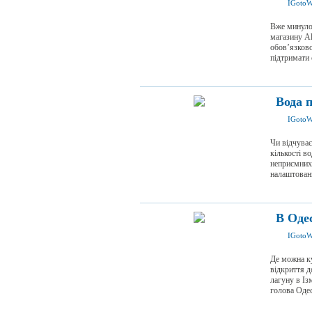
IGotoW
Вже минуло 
магазину Al
обовʼязково
підтримати 
Вода п
IGotoW
Чи відчуває
кількості в
неприємних
налаштовани
В Одес
IGotoW
Де можна ку
відкриття д
лагуну в Із
голова Одесь