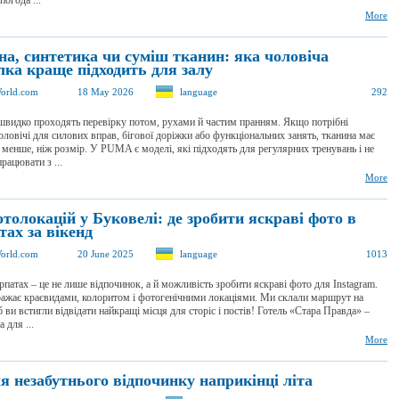
погода ...
More
на, синтетика чи суміш тканин: яка чоловіча
лка краще підходить для залу
orld.com
18 May 2026
language
292
 швидко проходять перевірку потом, рухами й частим пранням. Якщо потрібні
ловічі для силових вправ, бігової доріжки або функціональних занять, тканина має
 менше, ніж розмір. У PUMA є моделі, які підходять для регулярних тренувань і не
рацювати з ...
More
толокацій у Буковелі: де зробити яскраві фото в
ах за вікенд
orld.com
20 June 2025
language
1013
рпатах – це не лише відпочинок, а й можливість зробити яскраві фото для Instagram.
ражає краєвидами, колоритом і фотогенічними локаціями. Ми склали маршрут на
б ви встигли відвідати найкращі місця для сторіс і постів! Готель «Стара Правда» –
а для ...
More
​для незабутнього відпочинку наприкінці літа