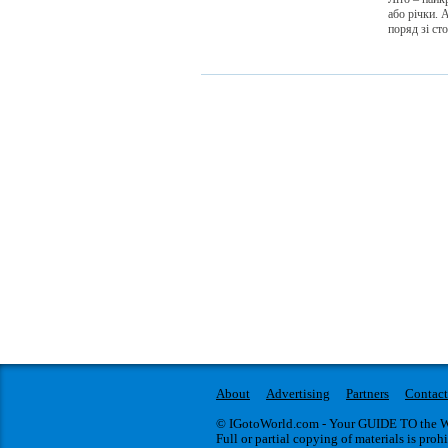
або річки. 
поряд зі ст
About
Advertising
Partners
Contact
© IGotoWorld.com - Your GUIDE TO the WO
Full or partial copying of materials is proh