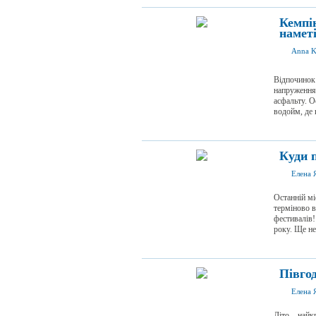
Кемпін
намет
Anna K
Відпочинок 
напруження,
асфальту. О
водойм, де н
Куди п
Елена 
Останній мі
терміново в
фестивалів!
року. Ще не 
Півгод
Елена 
Літо – найк