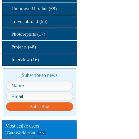
Unknown Ukraine (68)
Travel abroad (55)
Photoreports (17)
Projects (48)
Interview (16)
Subscribe to news
Subscribe
Most active users
IGotoWorld.com
277