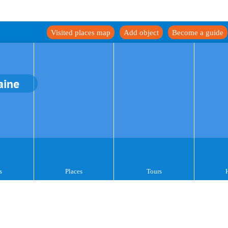
Visited places map
Add object
Become a guide
aine
s
Places
Tours