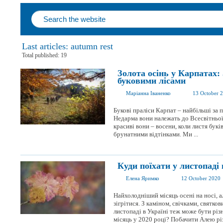
Last articles: autumn rest
Total published: 19
Золота осінь у Карпатах
буковими лісами
Маріанна Іваненко
13 October 
Букові праліси Карпат – найбільші за 
Недарма вони належать до Всесвітнь
красиві вони – восени, коли листя бук
брунатними відтінками. Ми ...
Куди поїхати у листопаді 
Елена Яримко
12 October 2020
Найхолодніший місяць осені на носі, 
зігрітися. З каміном, свічками, святко
листопаді в Україні теж може бути рі
місяць у 2020 році? Побачити Алею різ