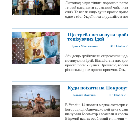
Листопад рідко тішить хорошою погод
теплий плед, пити ароматний чай, читат
сніг). Та все ж якщо душа прагне приг
одне з міст України та вирушайте в по
Що треба встигнути зроби
тонізуючих ідей
Ірина Максименко
31 October 
Аби дещо зруйнувати стереотипи щодо
мотивуючих ідей. Більшість із них довол
просто посміхнулися. Зрештою, восени
різнокольорове просто приємно. Ось, на
Куди поїхати на Покрову:
Татьяна Доненко
11 October 20
В Україні 14 жовтня відзначають три с
Богородиці. Одночасно цей день є свя
шанували Богоматір і вважали її своєю 
Відомий навіть особливий тип ікони – .