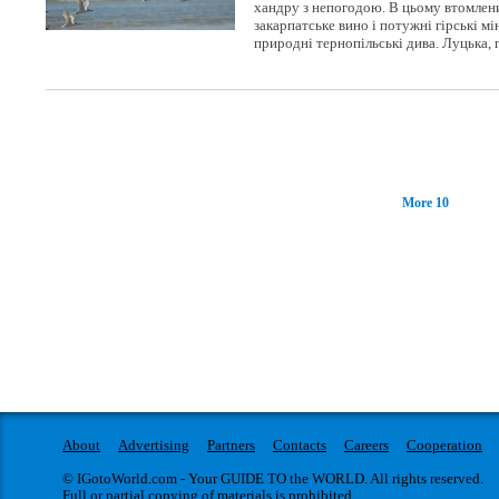
хандру з непогодою. В цьому втомлен
закарпатське вино і потужні гірські мі
природні тернопільські дива. Луцька, п
More 10
About
Advertising
Partners
Contacts
Careers
Cooperation
© IGotoWorld.com - Your GUIDE TO the WORLD. All rights reserved.
Full or partial copying of materials is prohibited.