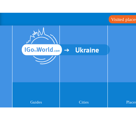
Visited plac
Ukraine
Guides
Cities
Place