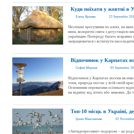
Куди поїхати у жовтні в Ук
Елена Яримко
23 September 20
Неспішні прогулянки по алеях, на яких
вина, колоритні свята з дегустацією 
українцям. Попереду багато яскравих п
запрацюватися і встигнути насолодитис
Відпочинок у Карпатах во
София Мирная
05 September 2
Відпочинок у Карпатах восени як нікол
тони, природа постає у всій своїй крас
Основними перевагами осіннього відпоч
на відміну від літніх або зимових. До то
Топ-10 місць в Україні, д
Ірина Максименко
02 Novembe
«Антидепресивні» подорожі – це родз