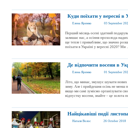
Куди поїхати у вересні в У
Елена Яримко
03 September 20
Перший місяць осені здатний подаруват
залишає нас, а осіння прохолода нади
ще тепле і привабливе, що значно ро
поїхати в Україні у вересні 2020? Ми ..
Де відпочити восени в Укр
Елена Яримко
01 September 20
Літо, що минає, змушує шукати нових т
зиму. Але і прийдешня осінь не менш п
якщо ми самі зуміємо організувати сво
відпустку восени, знайте – це золота по
Найцікавіші події листопа
Наталя Волос
26 October 2018