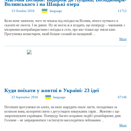
Волинського і на Шацькі озера
13 October 2016
language
11712
Коли мене запитали, чого ти чекаєш від поїздки на Волинь, нічого путнього я
сказати не змогла. І не дивно. Ну не могла ж я вгадати, що попереду – чаювання з
місцевими контрабандистами і поїздка в село, про яке тільки що зняли кіно.
Прогулянка монастирем, який більше схожий на палацовий ...
More
Куди поїхати у жовтні в Україні: 23 ідеї
23 September 2016
language
67146
Неспішні прогулянки по алеях, на яких шарудить опале листя, посиденьки за
келихом вина, колоритні свята з дегустацією вишуканих сирів... Жовтню є що
запропонувати українцям. Попереду багато яскравих подій і різнобарвних днів.
Головне – не запрацюватися і встигнути насолодитися пейзажами ...
More