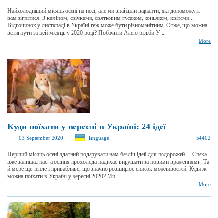
Найхолодніший місяць осені на носі, але ми знайшли варіанти, які допоможуть
вам зігрітися. З каміном, свічками, святковим гусаком, коньяком, квітами...
Відпочинок у листопаді в Україні теж може бути різноманітним. Отже, що можна
встигнути за цей місяць у 2020 році? Побачити Алею різьби У ...
More
Куди поїхати у вересні в Україні: 24 ідеї
03 September 2020
language
54402
Перший місяць осені здатний подарувати нам безліч ідей для подорожей ... Спека
вже залишає нас, а осіння прохолода надихає вирушати за новими враженнями. Та
й море ще тепле і привабливе, що значно розширює список можливостей. Куди ж
можна поїхати в Україні у вересні 2020? Ми ...
More