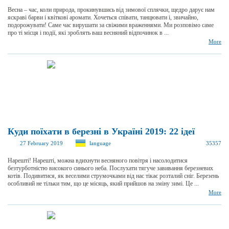
Весна – час, коли природа, прокинувшись від зимової сплячки, щедро дарує нам
яскраві барви і квіткові аромати. Хочеться співати, танцювати і, звичайно,
подорожувати! Саме час вирушати за свіжими враженнями. Ми розповімо саме
про ті місця і події, які зроблять ваш весняний відпочинок в ...
More
Куди поїхати в березні в Україні 2019: 22 ідеї
27 February 2019
language
35357
Нарешті! Нарешті, можна вдихнути весняного повітря і насолодитися
безтурботністю високого синього неба. Послухати тягуче завивання березневих
котів. Подивитися, як веселими струмочками від нас тікає розталий сніг. Березень
особливий не тільки тим, що це місяць, який прийшов на зміну зимі. Це ...
More