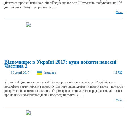
дізнатися про цей напій все, він об'їздив майже всю Шотландію, побувавши на 106
дистилеріях! Тому, зустрівшись із ...
More
Відпочинок в Україні 2017: куди поїхати навесні.
Частина 2
09 April 2017
language
15722
У статті «Відпочинок навесні 2017» ми розповіли про ті місця в Україні, куди
неодмінно варто поїхати весною. У цю пору наша країна як ніколи гарна – природа
розцвітає після зимової сплячки. Окрім цього починається парад фестивалів і свят,
про деякі ми вже розповідали у попередній статті. У ...
More