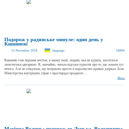
Подорож у радянське минуле: один день у
Кишиневі
15 November 2016
language
16064
Кишинів став першим містом, в якому мені, людині, яка не курить, захотілося
затягнутися цигаркою. Я, звичайно, читала відгуки туристів про те, що ловити тут
нічого. Але не очікувала, що потраплю просто в королівство кривих дзеркал. Біля
Міністерства внутрішніх справ з простирадл продають ...
More
Магічна Волинь: подорож до Луцька, Володимира-