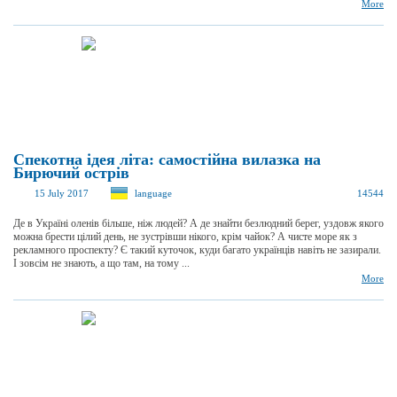
More
Спекотна ідея літа: самостійна вилазка на
Бирючий острів
15 July 2017
language
14544
Де в Україні оленів більше, ніж людей? А де знайти безлюдний берег, уздовж якого
можна брести цілий день, не зустрівши нікого, крім чайок? А чисте море як з
рекламного проспекту? Є такий куточок, куди багато українців навіть не зазирали.
І зовсім не знають, а що там, на тому ...
More