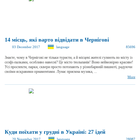
14 місць, які варто відвідати в Чернігові
03 December 2017
language
85696
Знаєте, чому в Чернігові не тільки туристи, а й місцеві жителі гуляють по місту із
селфі-палками, особливо навесні? Це місто тюльпанів! Воно неймовірно красиве!
Усі проспекти, парки, сквери просто потопають у різнобарвній пишноті, радуючи
своїми яскравими орнаментами. Лунає приємна музика, ...
More
Куди поїхати у грудні в Україні: 27 ідей
20 November 2017
language
28087