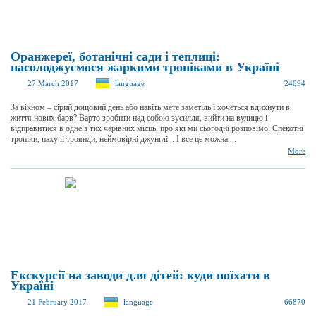
Оранжереї, ботанічні сади і теплиці:
насолоджуємося жаркими тропіками в Україні
27 March 2017
language
24094
За вікном – сірий дощовий день або навіть мете заметіль і хочеться вдихнути в
життя нових барв? Варто зробити над собою зусилля, вийти на вулицю і
відправитися в одне з тих чарівних місць, про які ми сьогодні розповімо. Спекотні
тропіки, пахучі троянди, неймовірні джунглі... І все це можна ...
More
Екскурсії на заводи для дітей: куди поїхати в
Україні
21 February 2017
language
66870