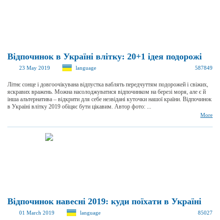
Відпочинок в Україні влітку: 20+1 ідея подорожі
23 May 2019
language
587849
Літнє сонце і довгоочікувана відпустка ваблять передчуттям подорожей і свіжих,
яскравих вражень. Можна насолоджуватися відпочинком на березі моря, але є й
інша альтернатива – відкрити для себе незвідані куточки нашої країни. Відпочинок
в Україні влітку 2019 обіцяє бути цікавим. Автор фото: ...
More
Відпочинок навесні 2019: куди поїхати в Україні
01 March 2019
language
85027