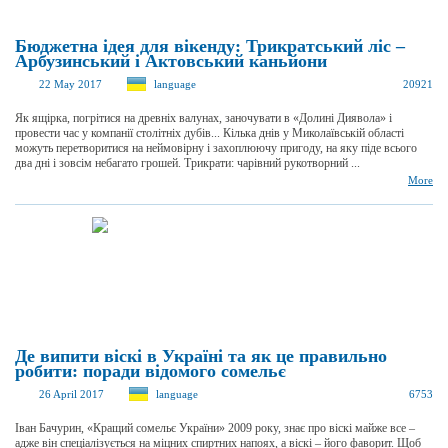
Бюджетна ідея для вікенду: Трикратський ліс –
Арбузинський і Актовський каньйони
22 May 2017
language
20921
Як ящірка, погрітися на древніх валунах, заночувати в «Долині Диявола» і
провести час у компанії столітніх дубів... Кілька днів у Миколаївській області
можуть перетворитися на неймовірну і захоплюючу пригоду, на яку піде всього
два дні і зовсім небагато грошей. Трикрати: чарівний рукотворний ...
More
Де випити віскі в Україні та як це правильно
робити: поради відомого сомельє
26 April 2017
language
6753
Іван Бачурин, «Кращий сомельє України» 2009 року, знає про віскі майже все –
адже він спеціалізується на міцних спиртних напоях, а віскі – його фаворит. Щоб