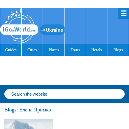
☰
Ukraine
Guides
Cities
Places
Tours
Hotels
Blogs
Blogs: Елена Яримко