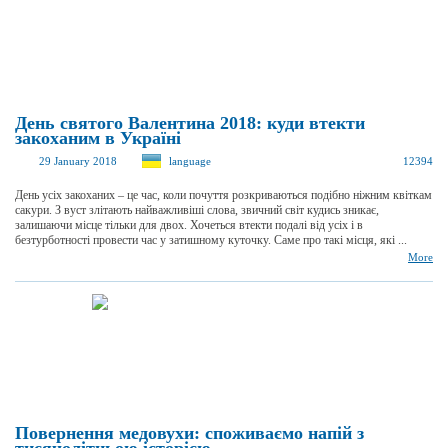
День святого Валентина 2018: куди втекти
закоханим в Україні
29 January 2018
language
12394
День усіх закоханих – це час, коли почуття розкриваються подібно ніжним квіткам
сакури. З вуст злітають найважливіші слова, звичний світ кудись зникає,
залишаючи місце тільки для двох. Хочеться втекти подалі від усіх і в
безтурботності провести час у затишному куточку. Саме про такі місця, які ...
More
Повернення медовухи: споживаємо напій з