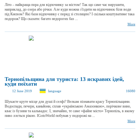
Літо – найкраща пора для відпочинку за містом! Так що саме час вирушити,
наприклад, до озера або річки. Але куди можна з'їздити на відпочинок біля води
під Києвом? Які бази відпочинку є поряд зі столицею? І скільки коштуватиме така
подорож? Що сказати: багато недорогих баз ...
More
Тернопільщина для туриста: 13 яскравих ідей,
куди поїхати
12 June 2019
language
16080
Шукаєте круте місце для душі й селфі? Велкам пізнавати красу Тернопільщини.
Водоспади, печери, каньйони, сплав «українською Амазонкою», порічкове вино,
квас із бузини та кальвадос. І, звичайно, те саме «файне місто» Тернопіль, в якому
пиво ллється рікою. IGotoWorld побував у подорожі на ...
More