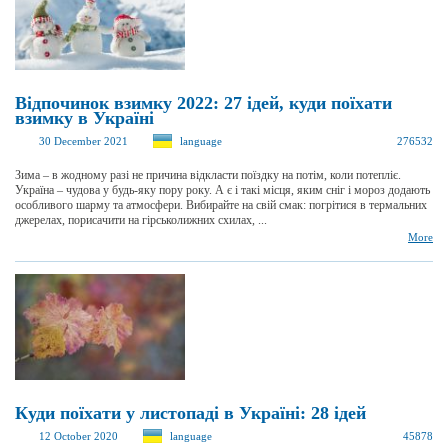
Відпочинок взимку 2022: 27 ідей, куди поїхати
взимку в Україні
30 December 2021
language
276532
Зима – в жодному разі не причина відкласти поїздку на потім, коли потепліє.
Україна – чудова у будь-яку пору року. А є і такі місця, яким сніг і мороз додають
особливого шарму та атмосфери. Вибирайте на свій смак: погрітися в термальних
джерелах, порисачити на гірськолижних схилах, ...
More
Куди поїхати у листопаді в Україні: 28 ідей
12 October 2020
language
45878