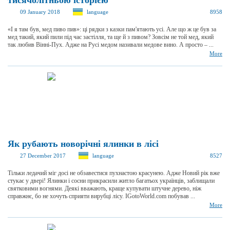
тисячолітньою історією
09 January 2018
language
8958
«І я там був, мед пиво пив»: ці рядки з казки пам'ятають усі. Але що ж це був за
мед такий, який пили під час застілля, та ще й з пивом? Зовсім не той мед, який
так любив Вінні-Пух. Адже на Русі медом називали медове вино. А просто – ...
More
Як рубають новорічні ялинки в лісі
27 December 2017
language
8527
Тільки ледачий міг досі не обзавестися пухнастою красунею. Адже Новий рік вже
стукає у двері! Ялинки і сосни прикрасили житло багатьох українців, заблищали
святковими вогнями. Деякі вважають, краще купувати штучне дерево, ніж
справжнє, бо не хочуть сприяти вирубці лісу. IGotoWorld.com побував ...
More