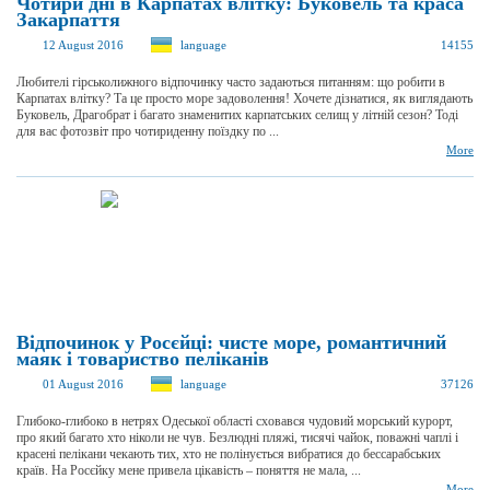
Чотири дні в Карпатах влітку: Буковель та краса
Закарпаття
12 August 2016
language
14155
Любителі гірськолижного відпочинку часто задаються питанням: що робити в
Карпатах влітку? Та це просто море задоволення! Хочете дізнатися, як виглядають
Буковель, Драгобрат і багато знаменитих карпатських селищ у літній сезон? Тоді
для вас фотозвіт про чотириденну поїздку по ...
More
Відпочинок у Росєйці: чисте море, романтичний
маяк і товариство пеліканів
01 August 2016
language
37126
Глибоко-глибоко в нетрях Одеської області сховався чудовий морський курорт,
про який багато хто ніколи не чув. Безлюдні пляжі, тисячі чайок, поважні чаплі і
красені пелікани чекають тих, хто не полінується вибратися до бессарабських
країв. На Росєйку мене привела цікавість – поняття не мала, ...
More