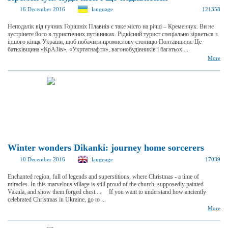
16 December 2016
language
121358
Неподалік від гучних Горішніх Плавнів є таке місто на річці – Кременчук. Ви не
зустрінете його в туристичних путівниках. Рідкісний турист спеціально зірветься з
іншого кінця України, щоб побачити промислову столицю Полтавщини. Це
батьківщина «КрАЗів», «Укртатнафти», вагонобудівників і багатьох ...
More
Winter wonders Dikanki: journey home sorcerers
10 December 2016
language
17039
Enchanted region, full of legends and superstitions, where Christmas - a time of
miracles. In this marvelous village is still proud of the church, supposedly painted
Vakula, and show them forged chest ... If you want to understand how anciently
celebrated Christmas in Ukraine, go to ...
More