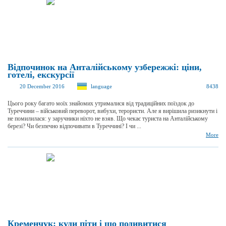
Відпочинок на Анталійському узбережжі: ціни,
готелі, екскурсії
20 December 2016
language
8438
Цього року багато моїх знайомих утрималися від традиційних поїздок до
Туреччини – військовий переворот, вибухи, терористи. Але я вирішила ризикнути і
не помилилася: у заручники ніхто не взяв. Що чекає туриста на Анталійському
березі? Чи безпечно відпочивати в Туреччині? І чи ...
More
Кременчук: куди піти і що подивитися