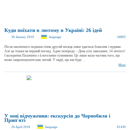
Куди поїхати в лютому в Україні: 26 ідей
30 January 2019
language
34893
Після насиченого подіями січня другий місяць зими здається бляклим і нудним.
Але це тільки на перший погляд. Адже попереду – День усіх закоханих, 14 лютого!
І колоритна Палачінта з її веселими гуляннями. Це лише мала частина того, що
може запропонувати вам лютий. У надії, що він буде ...
More
У зоні відчуження: екскурсія до Чорнобиля і
Прип'яті
26 April 2018
language
61430