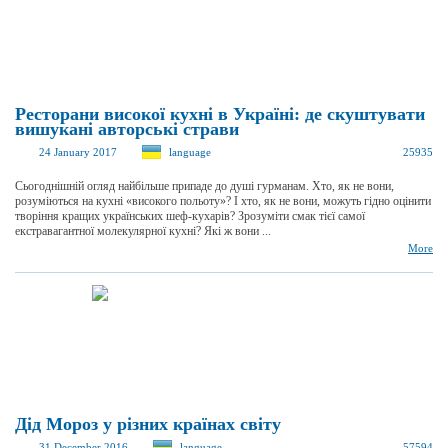
Ресторани високої кухні в Україні: де скуштувати
вишукані авторські страви
24 January 2017
language
25935
Сьогоднішній огляд найбільше припаде до душі гурманам. Хто, як не вони,
розуміються на кухні «високого польоту»? І хто, як не вони, можуть гідно оцінити
творіння кращих українських шеф-кухарів? Зрозуміти смак тієї самої
екстравагантної молекулярної кухні? Які ж вони ...
More
Дід Мороз у різних країнах світу
31 December 2016
language
57594