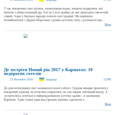
У час новорічних свят дітлахи, затамувавши подих, чекають подарунків, які
витягне з мішка казковий дід. Але не у всіх країнах до них приходить сивочолий
старий. Адже у багатьох народів існують свої традиції. Ми вирішили
познайомитися з Дідами Морозами з різних куточків світу, і розповісти про ...
More
Де зустріти Новий рік 2017 у Карпатах: 10
недорогих готелів
25 December 2016
language
12586
До довгоочікуваних свят залишилося всього нічого. Грудень швидко промчить у
новорічній упряжці: не встигнеш озирнутися, як уже накриє святковий вихор. А
зустріти його хочеться в найпрекраснішому куточку країни – в засніжених
Карпатах. Адже тільки один вид гірських вершин, одягнутих у ...
More