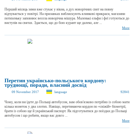
Перший місяць зими вже стукає у вікна, а дух новорічних свят на повну
відчувається у повітрі. На прилавках виблискують ялинкові прикраси, магазини
потихеньку заповнює весела новорічна мішура. Маленькі ельфи і феї готуються до
виступів на святах. Здається, що до бою курант ще далеко, але ...
More
Перетин українсько-польського кордону:
труднощі, поради, власний досвід
09 November 2017
language
92841
Чому, коли ви їдете до Польщі автобусом, вам обов'язково потрібно із собою мати
кілька монеток у два злотих. Навіщо, перетинаючи кордон по «свіжій» біометрії,
брати із собою ще й український паспорт. Як підготуватися до поїздки до Польщі
автобусом і що робити, якщо вас довго ...
More