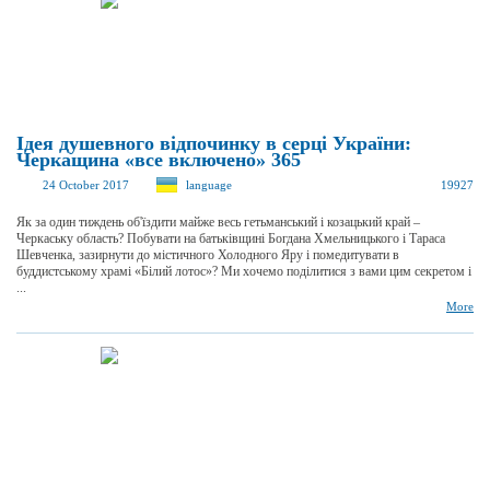
Ідея душевного відпочинку в серці України:
Черкащина «все включено» 365
24 October 2017
language
19927
Як за один тиждень об'їздити майже весь гетьманський і козацький край –
Черкаську область? Побувати на батьківщині Богдана Хмельницького і Тараса
Шевченка, зазирнути до містичного Холодного Яру і помедитувати в
буддистському храмі «Білий лотос»? Ми хочемо поділитися з вами цим секретом і
...
More