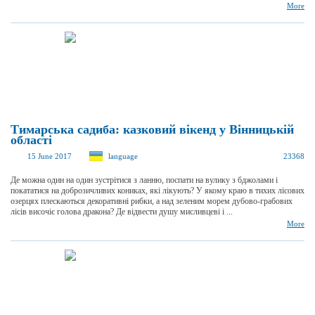
More
Тимарська садиба: казковий вікенд у Вінницькій
області
15 June 2017
language
23368
Де можна один на один зустрітися з ланню, поспати на вулику з бджолами і
покататися на доброзичливих кониках, які лікують? У якому краю в тихих лісових
озерцях плескаються декоративні рибки, а над зеленим морем дубово-грабових
лісів височіє голова дракона? Де відвести душу мисливцеві і ...
More