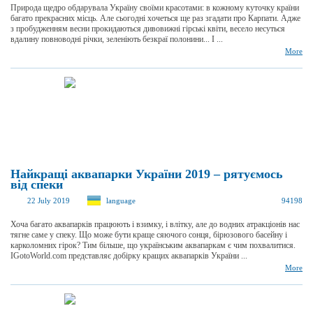
Природа щедро обдарувала Україну своїми красотами: в кожному куточку країни
багато прекрасних місць. Але сьогодні хочеться ще раз згадати про Карпати. Адже
з пробудженням весни прокидаються дивовижні гірські квіти, весело несуться
вдалину повноводні річки, зеленіють безкраї полонини... І ...
More
Найкращі аквапарки України 2019 – рятуємось
від спеки
22 July 2019
language
94198
Хоча багато аквапарків працюють і взимку, і влітку, але до водних атракціонів нас
тягне саме у спеку. Що може бути краще сяючого сонця, бірюзового басейну і
карколомних гірок? Тим більше, що українським аквапаркам є чим похвалитися.
IGotoWorld.com представляє добірку кращих аквапарків України ...
More