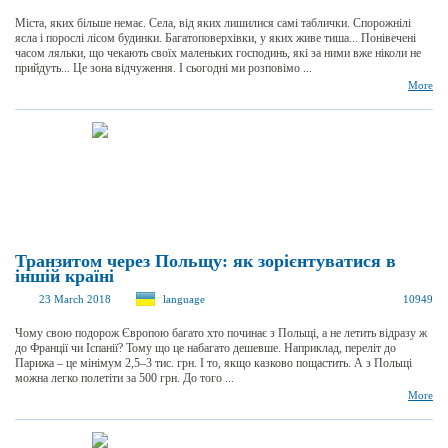
Міста, яких більше немає. Села, від яких лишилися самі таблички. Спорожнілі
ясла і порослі лісом будинки. Багатоповерхівки, у яких живе тиша... Понівечені
часом ляльки, що чекають своїх маленьких господинь, які за ними вже ніколи не
прийдуть... Це зона відчуження. І сьогодні ми розповімо ...
More
Транзитом через Польщу: як зорієнтуватися в
іншій країні
23 March 2018
language
10949
Чому свою подорож Європою багато хто починає з Польщі, а не летить відразу ж
до Франції чи Іспанії? Тому що це набагато дешевше. Наприклад, переліт до
Парижа – це мінімум 2,5–3 тис. грн. І то, якщо казково пощастить. А з Польщі
можна легко полетіти за 500 грн. До того ...
More