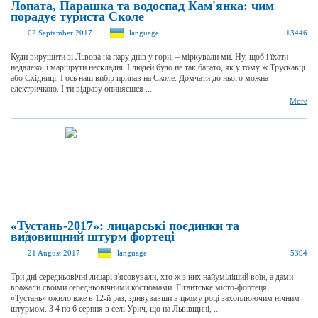
Лопата, Парашка та водоспад Кам'янка: чим
порадує туриста Сколе
02 September 2017
language
13446
Куди вирушити зі Львова на пару днів у гори, – міркували ми. Ну, щоб і їхати
недалеко, і маршрути нескладні. І людей було не так багато, як у тому ж Трускавці
або Східниці. І ось наш вибір припав на Сколе. Домчати до нього можна
електричкою. І ти відразу опиняєшся ...
More
«Тустань-2017»: лицарські поєдинки та
видовищний штурм фортеці
21 August 2017
language
5394
Три дні середньовічні лицарі з'ясовували, хто ж з них найуміліший воїн, а дами
вражали своїми середньовічними костюмами. Гігантське місто-фортеця
«Тустань» ожило вже в 12-й раз, здивувавши в цьому році захоплюючим нічним
штурмом. З 4 по 6 серпня в селі Урич, що на Львівщині, ...