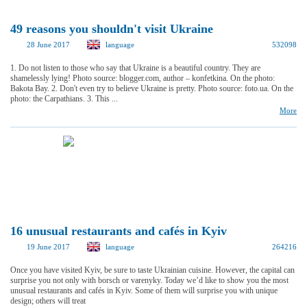
49 reasons you shouldn't visit Ukraine
28 June 2017
language
532098
1. Do not listen to those who say that Ukraine is a beautiful country. They are
shamelessly lying! Photo source: blogger.com, author – konfetkina. On the photo:
Bakota Bay. 2. Don't even try to believe Ukraine is pretty. Photo source: foto.ua. On the
photo: the Carpathians. 3. This ...
More
16 unusual restaurants and cafés in Kyiv
19 June 2017
language
264216
Once you have visited Kyiv, be sure to taste Ukrainian cuisine. However, the capital can
surprise you not only with borsch or varenyky. Today we’d like to show you the most
unusual restaurants and cafés in Kyiv. Some of them will surprise you with unique
design; others will treat