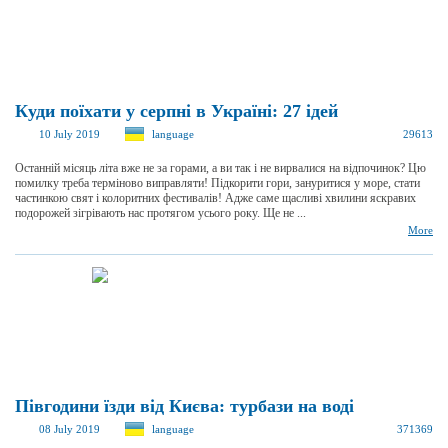
Куди поїхати у серпні в Україні: 27 ідей
10 July 2019
language
29613
Останній місяць літа вже не за горами, а ви так і не вирвалися на відпочинок? Цю
помилку треба терміново виправляти! Підкорити гори, зануритися у море, стати
частинкою свят і колоритних фестивалів! Адже саме щасливі хвилини яскравих
подорожей зігрівають нас протягом усього року. Ще не ...
More
Півгодини їзди від Києва: турбази на воді
08 July 2019
language
371369