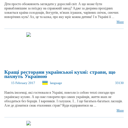
Діти просто обожнюють заглядати у дорослий світ. А що може бути
привабливішим за поїздку на справжній завод? Адже за дверима прохідних
ховається країна солодощів, йогуртів, м'яких іграшок, чарівних свічок, сяючих
новорічних куль! Ах, це та казка, про яку мріє кожна дитина! І в Україні її ...
More
Кращі ресторани української кухні: страви, що
пахнуть Україною
15 February 2017
language
33130
Навіть іноземці, які гостювали в Україні, повезли із собою теплі спогади про
українську кухню. А що вже говорити про самих українців, життя яких не
обходиться без борщів. І вареників. І галушок. І... І ще багатьох-багатьох ласощів.
Але де дізнатися смак еталонних страв? Куди відправитися на ...
More