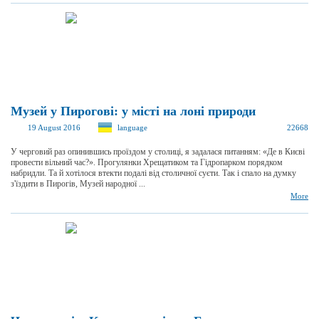
Музей у Пирогові: у місті на лоні природи
19 August 2016
language
22668
У черговий раз опинившись проїздом у столиці, я задалася питанням: «Де в Києві
провести вільний час?». Прогулянки Хрещатиком та Гідропарком порядком
набридли. Та й хотілося втекти подалі від столичної суєти. Так і спало на думку
з'їздити в Пирогів, Музей народної ...
More