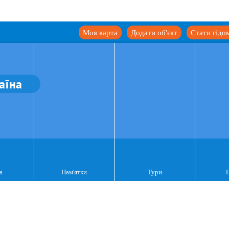
Моя карта
Додати об'єкт
Стати гідо
аїна
а
Пам'ятки
Тури