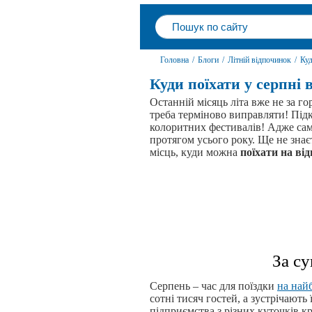
Головна
/
Блоги
/
Літній відпочинок
/
Куд
Куди поїхати у серпні в
Останній місяць літа вже не за г
треба терміново виправляти! Підк
колоритних фестивалів! Адже сам
протягом усього року. Ще не знає
місць, куди можна
поїхати на ві
За су
Серпень – час для поїздки
на най
сотні тисяч гостей, а зустрічают
підприємства з різних куточків кр