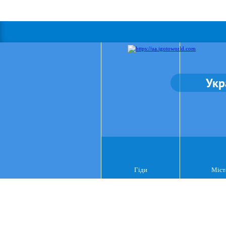
Укр
Гіди
Міст