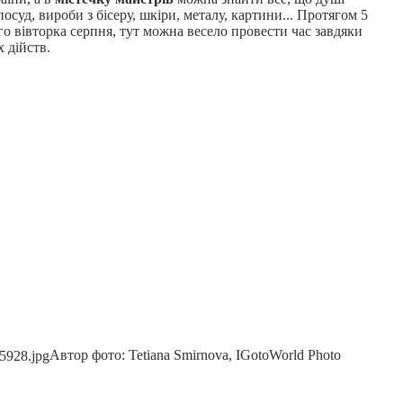
суд, вироби з бісеру, шкіри, металу, картини... Протягом 5
о вівторка серпня, тут можна весело провести час завдяки
х дійств.
Автор фото: Tetiana Smirnova, IGotoWorld Photo