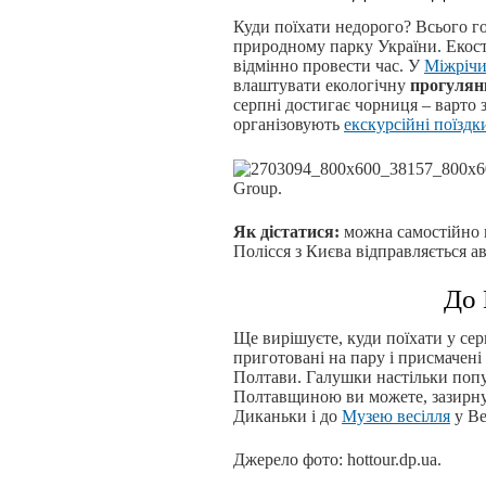
Куди поїхати недорого? Всього го
природному парку України. Екосте
відмінно провести час. У
Міжрічи
влаштувати екологічну
прогулянк
серпні достигає чорниця – варто 
організовують
екскурсійні поїздк
Group.
Як дістатися:
можна самостійно м
Полісся з Києва відправляється а
До 
Ще вирішуєте, куди поїхати у сер
приготовані на пару і присмачені
Полтави. Галушки настільки попу
Полтавщиною ви можете, зазирн
Диканьки і до
Музею весілля
у Ве
Джерело фото: hottour.dp.ua.