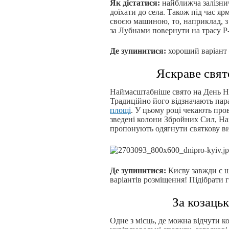
Як дістатися:
найближча залізнич
доїхати до села. Також під час я
своєю машиною, то, наприклад, з 
за Лубнами повернути на трасу Р
Де зупинитися:
хороший варіант 
Яскраве свят
Наймасштабніше свято на День Не
Традиційно його відзначають па
площі
. У цьому році чекають пр
зведені колони Збройних Сил, На
пропонують одягнути святкову ви
Де зупинитися:
Києву завжди є щ
варіантів розміщення! Підібрати
За козаць
Одне з місць, де можна відчути к