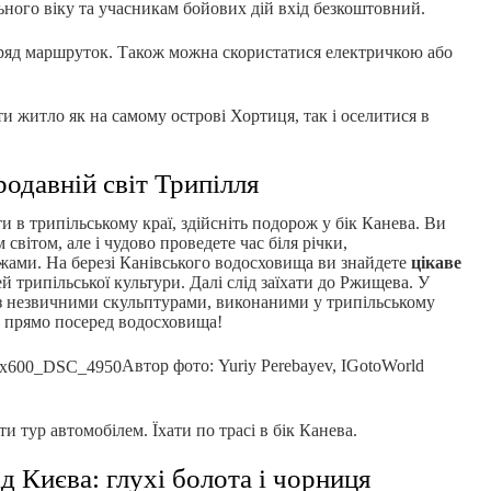
льного віку та учасникам бойових дій вхід безкоштовний.
 ряд маршруток. Також можна скористатися електричкою або
и житло як на самому острові Хортиця, так і оселитися в
родавній світ Трипілля
 в трипільському краї, здійсніть подорож у бік Канева. Ви
 світом, але і чудово проведете час біля річки,
ами. На березі Канівського водосховища ви знайдете
цікаве
ей трипільської культури. Далі слід заїхати до Ржищева. У
к з незвичними скульптурами, виконаними у трипільському
є прямо посеред водосховища!
Автор фото: Yuriy Perebayev, IGotoWorld
и тур автомобілем. Їхати по трасі в бік Канева.
ід Києва: глухі болота і чорниця