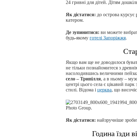
24 гривні для дітей. Дітям дошкі
Як дістатися:
до острова курсує
катером.
Де зупинитися:
ви можете вибрат
будь-якому
готелі Запоріжжя
.
Ста
Якщо вам ще не доводилося бувати
не тільки познайомитеся з древнім
насолодившись величними пейзаж
село – Трипілля
, а в ньому – муз
центрі цього села є цікавий пар
стилі. Відома і
церква
, що височі
Photo Group.
Як дістатися:
найзручніше зробит
Година їзди в