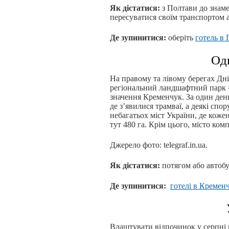
Як дістатися:
з Полтави до знам
пересуватися своїм транспортом а
Де зупинитися:
оберіть
готель в 
Од
На правому та лівому берегах Дні
регіональний ландшафтний парк «
значення Кременчук. За один день
де з’явилися трамваї, а деякі спо
небагатьох міст України, де коже
тут 480 га. Крім цього, місто комп
Джерело фото: telegraf.in.ua.
Як дістатися:
потягом або автобу
Де зупинитися:
готелі в Кремен
Влаштувати відпочинок у серпні 