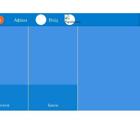
м
Афіша
Вхід
Готелі
Блоги