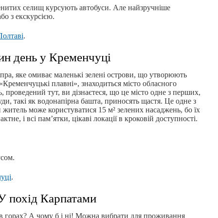
енитих селищ курсують автобуси. Але найзручніше
бо з екскурсією.
Полтаві
.
ин день у Кременчуці
пра, яке омиває маленькі зелені острови, що утворюють
Кременчуцькі плавні», знаходиться місто обласного
, проведений тут, ви дізнаєтеся, що це місто одне з перших,
руди, такі як водонапірна башта, приносять щастя. Це одне з
н житель може користуватися 15 м² зелених насаджень, бо їх
актне, і всі пам’ятки, цікаві локації в кроковій доступності.
сом.
чуці
.
У похід Карпатами
в горах? А чому б і ні! Можна вибрати для проживання