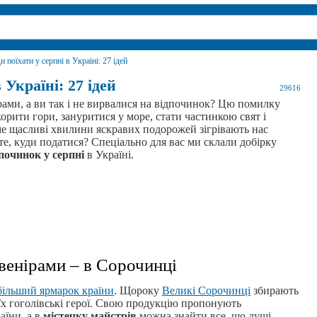
и поїхати у серпні в Україні: 27 ідей
 Україні: 27 ідей
29616
орами, а ви так і не вирвалися на відпочинок? Цю помилку
орити гори, зануритися у море, стати частинкою свят і
е щасливі хвилини яскравих подорожей зігрівають нас
те, куди податися? Спеціально для вас ми склали добірку
дпочинок у серпні
в Україні.
венірами – в Сорочинці
більший ярмарок країни
. Щороку
Великі Сорочинці
збирають
ь їх гоголівські герої. Свою продукцію пропонують
аїни, а в
містечку майстрів
можна знайти все, що душі