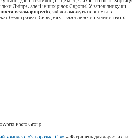
 кургани, давні святилища – це місце дихає історією. Хортиця
тільки Дніпра, але й інших річок Європи! У заповіднику ви
ших та вело
маршрутів
, які допоможуть поринути в
кає безліч розваг. Серед них – захоплюючий кінний театр!
toWorld Photo Group.
ий комплекс «Запорозька Січ»
– 48 гривень для дорослих та