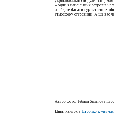
укріплювальні споруди, загадкові
– один з найбільших островів не 
знайдете
багато туристичних
пі
атмосферу старовини. А ще вас че
Автор фото: Tetiana Smirnova IGo
Ціна:
квиток в
Історико-культурн