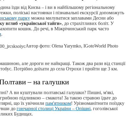
дина їзди від Києва – і ви в найбільшому регіональному
жки, поліські настоянки і пізнавальні екскурсії допоможуть
нському парку
можна милуватися заплавами Десни або
у вглиб «української тайги»
, до страхітливих боліт. У
захопити кошик. До речі, в Міжрічинський парк часто
и
.
Автор фото: Olena Yarymko, IGotoWorld Photo
ашиною, але дороги не найкращі. Також два рази від станції
втобус. Потрібно доїхати до села Отрохи і пройти ще 3 км.
Полтави – на галушки
пні? А ви куштували полтавські галушки? Пишні, м'які,
 грибною підливкою – смакота! За такою стравою їдьте до
лярні, що їх увічнили
пам'ятником
! Урізноманітнити поїздку
увши до
гончарної столиці України – Опішні
, гоголівської
ликих Будищах.