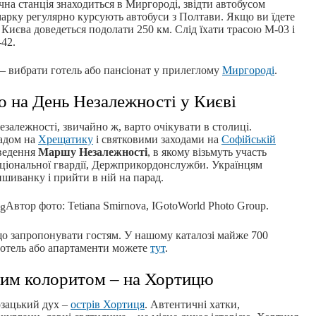
на станція знаходиться в Миргороді, звідти автобусом
рмарку регулярно курсують автобуси з Полтави. Якщо ви їдете
Києва доведеться подолати 250 км. Слід їхати трасою М-03 і
-42.
– вибрати готель або пансіонат у прилеглому
Миргороді
.
о на День Незалежності у Києві
залежності, звичайно ж, варто очікувати в столиці.
радом на
Хрещатику
і святковими заходами на
Софійській
оведення
Маршу Незалежності
, в якому візьмуть участь
ціональної гвардії, Держприкордонслужби. Українцям
шиванку і прийти в ній на парад.
Автор фото: Tetiana Smirnova, IGotoWorld Photo Group.
о запропонувати гостям. У нашому каталозі майже 700
 готель або апартаменти можете
тут
.
ким колоритом – на Хортицю
озацький дух –
острів Хортиця
. Автентичні хатки,