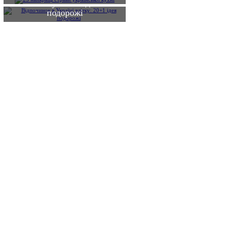
влітку: 20+1 ідея
подорожі