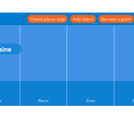
Visited places map
Add object
Become a guide
aine
s
Places
Tours