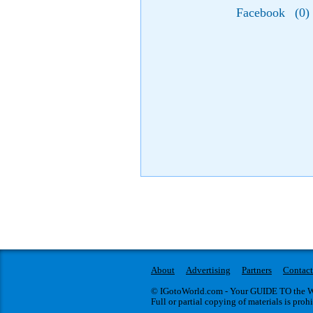
Facebook
(
0
)
About
Advertising
Partners
Contact
© IGotoWorld.com - Your GUIDE TO the WO
Full or partial copying of materials is proh