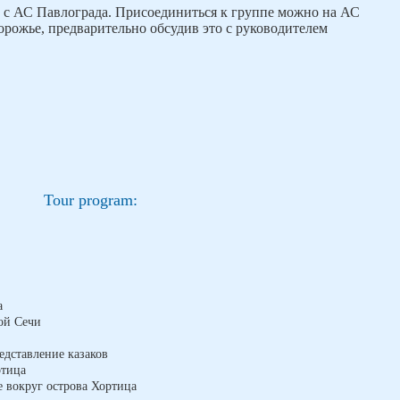
 с АС Павлограда. Присоединиться к группе можно на АС
рожье, предварительно обсудив это с руководителем
Tour program:
а
кой Сечи
редставление казаков
ртица
де вокруг острова Хортица