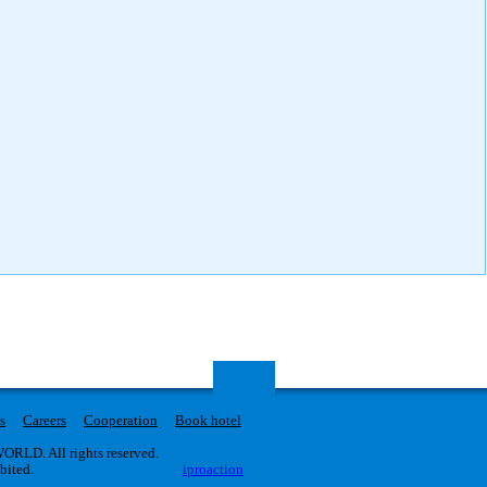
s
Careers
Cooperation
Book hotel
RLD. All rights reserved.
ibited.
iproaction