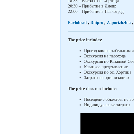
18:35 – Выезд с ос. Хортица
20:30 – Прибытие в Днепр
22:00 – Прибытие в Павлоград
Pavlohrad
,
Dnipro
,
Zaporizhzhia
The price includes:
Проезд комфортабельным а
Экскурсия на пароходе
Экскурсия по Казацкой Се
Казацкое представление
Экскурсия по ос. Хортица
Затраты на организацию
The price does not include:
Посещение объектов, не в
Индивидуальные затраты