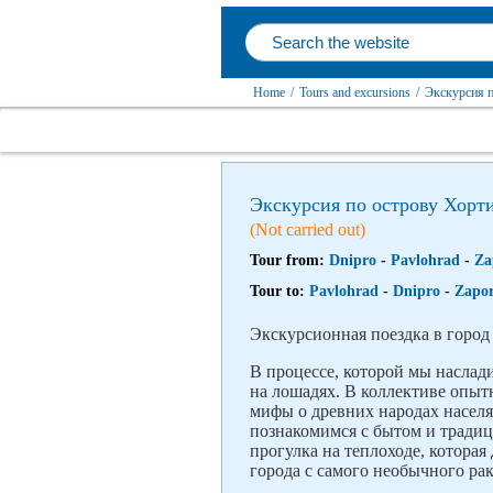
Home
/
Tours and excursions
/
Экскурсия п
Экскурсия по острову Хорти
(Not carried out)
Tour from:
Dnipro
-
Pavlohrad
-
Za
Tour to:
Pavlohrad
-
Dnipro
-
Zapor
Экскурсионная поездка в город
В процессе, которой мы наслад
на лошадях. В коллективе опыт
мифы о древних народах насел
познакомимся с бытом и традиц
прогулка на теплоходе, котора
города с самого необычного рак