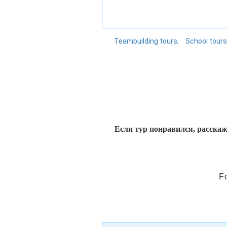
Teambuilding tours
School tours
Если тур понравился, расскаж
F