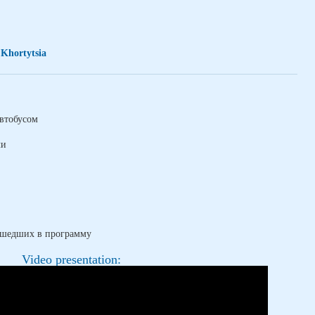
,
Khortytsia
втобусом
чи
ошедших в программу
Video presentation: