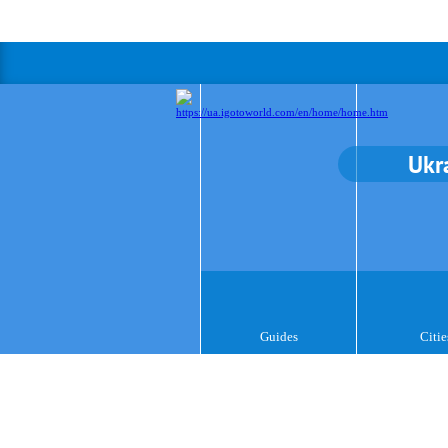
Ukr
Guides
Citie