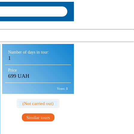
Number of days in tour:
1
Price
699 UAH
Votes:
1
(Not carried out)
Similar tours