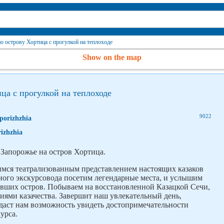
о острову Хортица с прогулкой на теплоходе
Show on the map
ца с прогулкой на теплоходе
9022
porizhzhia
izhzhia
 Запорожье на остров Хортица.
имся театрализованным представлением настоящих казаков
ного экскурсовода посетим легендарные места, и услышим
явших остров. Побываем на восстановленной Казацкой Сечи,
иями казачества. Завершит наш увлекательный день,
я даст нам возможность увидеть достопримечательности
урса.