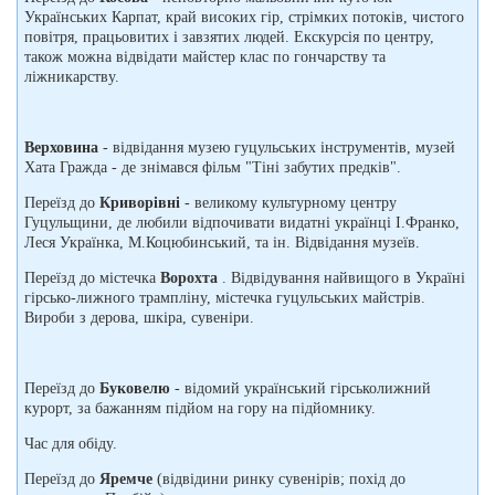
Українських Карпат, край високих гір, стрімких потоків, чистого
повітря, працьовитих і завзятих людей. Екскурсія по центру,
також можна відвідати майстер клас по гончарству та
ліжникарству.
Верховина
- відвідання музею гуцульських інструментів, музей
Хата Гражда - де знімався фільм "Тіні забутих предків".
Переїзд до
Криворівні
- великому культурному центру
Гуцульщини, де любили відпочивати видатні українці І.Франко,
Леся Українка, М.Коцюбинський, та ін. Відвідання музеїв.
Переїзд до містечка
Ворохта
. Відвідування найвищого в Україні
гірсько-лижного трампліну, містечка гуцульських майстрів.
Вироби з дерова, шкіра, сувеніри.
Переїзд до
Буковелю
- відомий український гірськолижний
курорт, за бажанням підйом на гору на підйомнику.
Час для обіду.
Переїзд до
Яремче
(відвідини ринку сувенірів; похід до