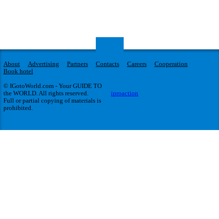
About
Advertising
Partners
Contacts
Careers
Cooperation
Book hotel
© IGotoWorld.com - Your GUIDE TO
the WORLD. All rights reserved.
iproaction
Full or partial copying of materials is
prohibited.