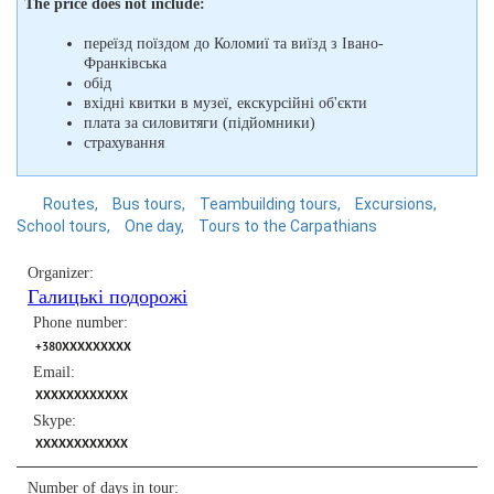
The price does not include:
переїзд поїздом до Коломиї та виїзд з Івано-
Франківська
обід
вхідні квитки в музеї, екскурсійні об'єкти
плата за силовитяги (підйомники)
страхування
Routes
Bus tours
Teambuilding tours
Excursions
School tours
One day
Tours to the Carpathians
Organizer:
Галицькі подорожі
Phone number:
+380XXXXXXXXX
Email:
XXXXXXXXXXXX
Skype:
XXXXXXXXXXXX
Number of days in tour: