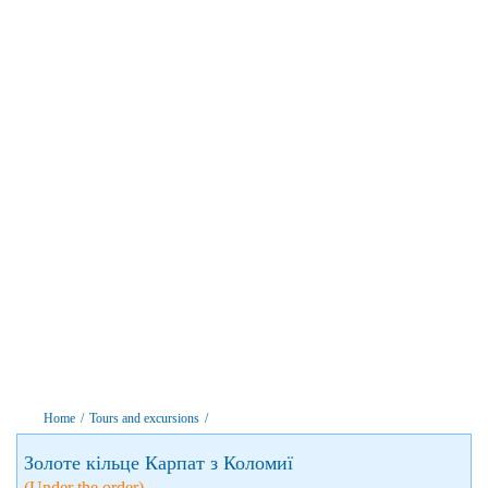
Home
/
Tours and excursions
/
Золоте кільце Карпат з Коломиї
(Under the order)