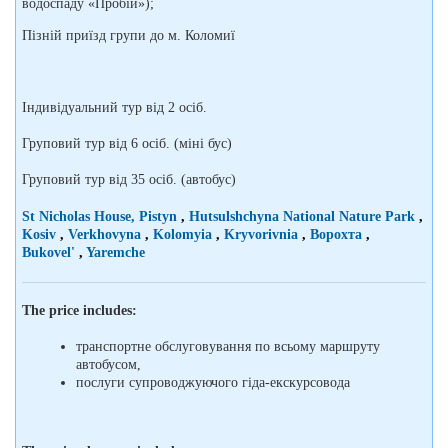
водоспаду «Пробій»);
Пізній приїзд групи до м. Коломиї
Індивідуальний тур від 2 осіб.
Груповий тур від 6 осіб. (міні бус)
Груповий тур від 35 осіб. (автобус)
St Nicholas House, Pistyn
,
Hutsulshchyna National Nature Park
,
Kosiv
,
Verkhovyna
,
Kolomyia
,
Kryvorivnia
,
Ворохта
,
Bukovel'
,
Yaremchе
The price includes:
транспортне обслуговування по всьому маршруту
автобусом,
послуги супроводжуючого гіда-екскурсовода