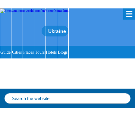
☰
Ukraine
Guides
Cities
Places
Tours
Hotels
Blogs