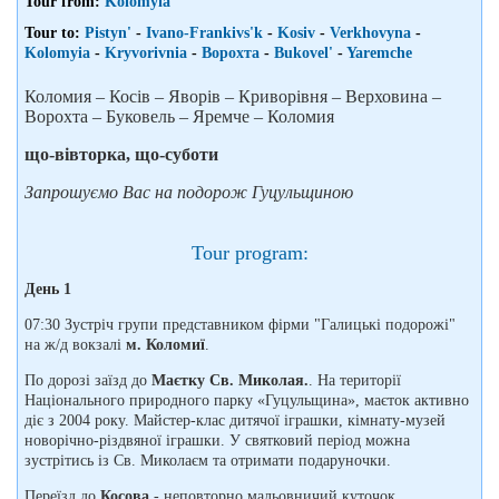
Tour from:
Kolomyia
Tour to:
Pistyn'
-
Ivano-Frankivs'k
-
Kosiv
-
Verkhovyna
-
Kolomyia
-
Kryvorivnia
-
Ворохта
-
Bukovel'
-
Yaremchе
Коломия – Косів – Яворів – Криворівня – Верховина –
Ворохта – Буковель – Яремче – Коломия
що-вівторка, що-суботи
Запрошуємо Вас на подорож Гуцульщиною
Tour program:
День 1
07:30 Зустріч групи представником фірми "Галицькі подорожі"
на ж/д вокзалі
м. Коломиї
.
По дорозі заїзд до
Маєтку Св. Миколая.
. На території
Національного природного парку «Гуцульщина», маєток активно
діє з 2004 року. Майстер-клас дитячої іграшки, кімнату-музей
новорічно-різдвяної іграшки. У святковий період можна
зустрітись із Св. Миколаєм та отримати подаруночки.
Переїзд до
Косова
- неповторно мальовничий куточок