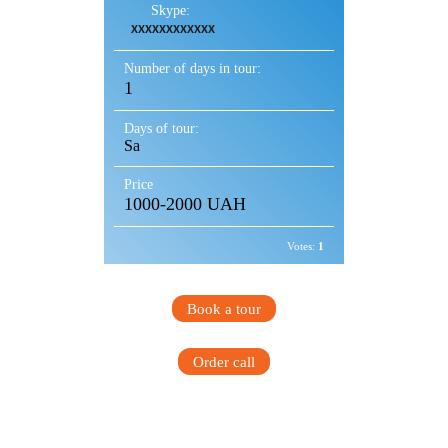
Skype:
XXXXXXXXXXXX
Number of days in tour:
1
Days of tour:
Sa
Price
1000-2000 UAH
Votes:
1
Book a tour
Order call