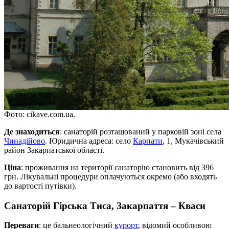
Фото: cikave.com.ua.
Де знаходиться
: санаторій розташований у парковій зоні села
Чинадійово
. Юридична адреса: cело
Карпати
, 1, Мукачівський
район Закарпатської області.
Ціна
: проживання на території санаторію становить від 396
грн. Лікувальні процедури оплачуються окремо (або входять
до вартості путівки).
Санаторій Гірська Тиса, Закарпаття – Кваси
Переваги
: це бальнеологічний
курорт
, відомий особливою