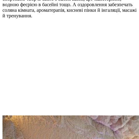
водною феєрією в басейні тощо. А оздоровлення забезпечать
соляна кімната, ароматерапія, кисневі пінки й інгаляції, масажі
й тренування.