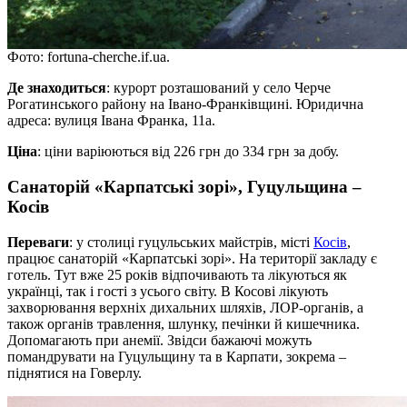
Фото: fortuna-cherche.if.ua.
Де знаходиться
: курорт розташований у село Черче
Рогатинського району на Івано-Франківщині. Юридична
адреса: вулиця Івана Франка, 11а.
Ціна
: ціни варіюються від 226 грн до 334 грн за добу.
Санаторій «Карпатські зорі», Гуцульщина –
Косів
Переваги
: у столиці гуцульських майстрів, місті
Косів
,
працює санаторій «Карпатські зорі». На території закладу є
готель. Тут вже 25 років відпочивають та лікуються як
українці, так і гості з усього світу. В Косові лікують
захворювання верхніх дихальних шляхів, ЛОР-органів, а
також органів травлення, шлунку, печінки й кишечника.
Допомагають при анемії. Звідси бажаючі можуть
помандрувати на Гуцульщину та в Карпати, зокрема –
піднятися на Говерлу.