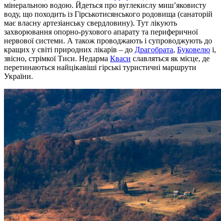
мінеральною водою. Йдеться про вуглекислу миш’яковисту
воду, що походить із Гірськотисянського родовища (санаторій
має власну артезіанську свердловину). Тут лікують
захворювання опорно-рухового апарату та периферичної
нервової системи. А також проводжають і супроводжують до
кращих у світі природних лікарів – до
Драгобрата
,
Буковелю
і,
звісно, стрімкої Тиси. Недарма
Кваси
славляться як місце, де
перетинаються найцікавіші гірські туристичні маршрути
України.