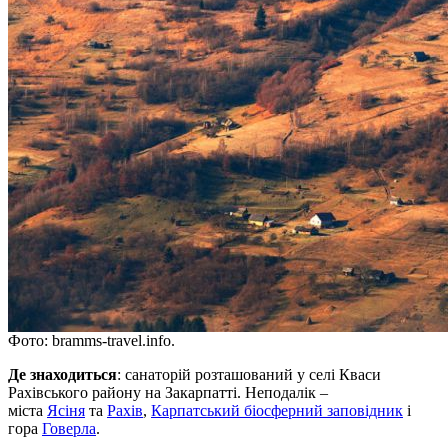
Фото: bramms-travel.info.
Де знаходиться
: санаторій розташований у селі Кваси
Рахівського району на Закарпатті. Неподалік –
міста
Ясіня
та
Рахів
,
Карпатський біосферний заповідник
і
гора
Говерла
.