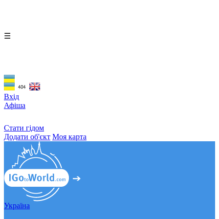
☰
Вхід
Афіша
Стати гідом
Додати об'єкт
Моя карта
Україна