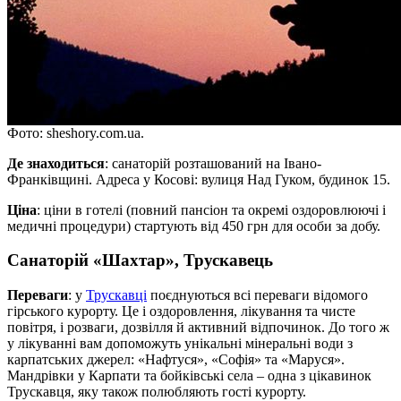
Фото: sheshory.com.ua.
Де знаходиться
: санаторій розташований на Івано-
Франківщині. Адреса у Косові: вулиця Над Гуком, будинок 15.
Ціна
: ціни в готелі (повний пансіон та окремі оздоровлюючі і
медичні процедури) стартують від 450 грн для особи за добу.
Санаторій «Шахтар», Трускавець
Переваги
: у
Трускавці
поєднуються всі переваги відомого
гірського курорту. Це і оздоровлення, лікування та чисте
повітря, і розваги, дозвілля й активний відпочинок. До того ж
у лікуванні вам допоможуть унікальні мінеральні води з
карпатських джерел: «Нафтуся», «Софія» та «Маруся».
Мандрівки у Карпати та бойківські села – одна з цікавинок
Трускавця, яку також полюбляють гості курорту.