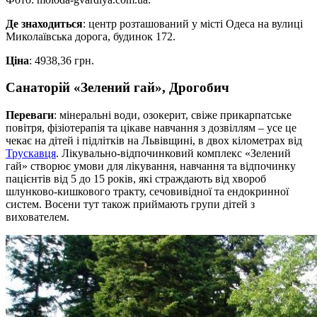
Де знаходиться
: центр розташований у місті Одеса на вулиці
Миколаївська дорога, будинок 172.
Ціна
: 4938,36 грн.
Санаторій «Зелений гай», Дрогобич
Переваги
: мінеральні води, озокерит, свіже прикарпатське
повітря, фізіотерапія та цікаве навчання з дозвіллям – усе це
чекає на дітей і підлітків на Львівщині, в двох кілометрах від
Трускавця
. Лікувально-відпочинковий комплекс «Зелений
гай» створює умови для лікування, навчання та відпочинку
пацієнтів від 5 до 15 років, які страждають від хвороб
шлунково-кишкового тракту, сечовивідної та ендокринної
систем. Восени тут також приймають групи дітей з
вихователем.