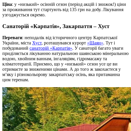
Ціна
: у «низький» осінній сезон (період акцій і знижок!) ціни
за проживання тут стартують від 135 грн на добу. Лікування
узгоджується окремо.
Санаторій «Карпатія», Закарпаття – Хуст
Переваги
: неподалік від історичного центру Карпатської
України, міста
Хуст
, розташувався курорт
«Шаян»
. Тут і
побудований
санаторій «Карпатія»
. У санаторії багато уваги
приділяється лікуванню натуральною шаянською мінеральною
водою, хвойним ваннам, інгаляціям, гідромасажу та
кліматотерапії. Приємно, що у «низький» сезон усе це ви
отримаєте за зниженими цінами. А до того ж закохаєтеся у
м’яку і різнокольорову закарпатську осінь, яка притаманна
цим теренам.