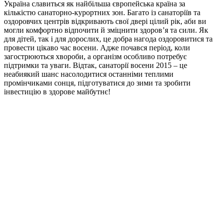
Україна славиться як найбільша європейська країна за
кількістю санаторно-курортних зон. Багато із санаторіїв та
оздоровчих центрів відкривають свої двері цілий рік, аби ви
могли комфортно відпочити й зміцнити здоров’я та сили. Як
для дітей, так і для дорослих, це добра нагода оздоровитися та
провести цікаво час восени. Адже почався період, коли
загострюються хвороби, а організм особливо потребує
підтримки та уваги. Відтак, санаторії восени 2015 – це
неабиякий шанс насолодитися останніми теплими
промінчиками сонця, підготуватися до зими та зробити
інвестицію в здорове майбутнє!