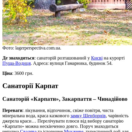
Фото: lagerperspectiva.com.ua.
Де знаходиться
: санаторій розташований у
Києві
на курорті
Пуща-Водиця
. Адреса: вулиця Гамарника, будинок 54.
Ціна
: 3600 грн.
Санаторії Карпат
Санаторій «Карпати», Закарпаття – Чинадійово
Переваги
: лікування, відпочинок, свіже повітря, чиста
мінеральна вода, краса казкового
замку Шенборнів
, чарівність
джерела краси… Перелічувати плюси від вибору санаторію
«Карпати» можна нескінченно довго. Поруч знаходиться
чепурна
Свалява
та історичне
Мукачеве
, туристичний рай для