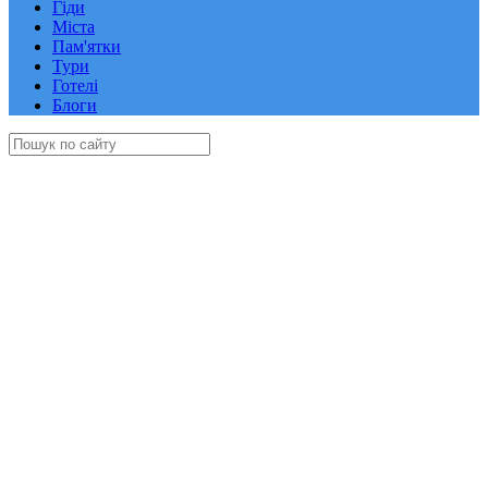
Гіди
Міста
Пам'ятки
Тури
Готелі
Блоги