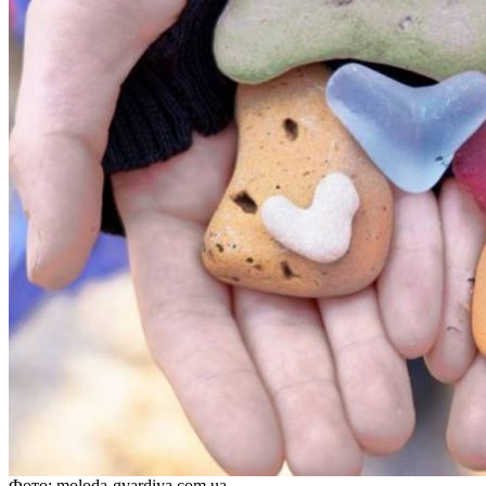
Фото: moloda-gvardiya.com.ua.