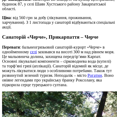
будинок 87, у селі Шаян Хустського району Закарпатської
області.
Ціна
: від 560 грн за добу (лікування, проживання,
харчування). З 1 листопада у санаторії відбуваються спеціальні
акції.
Санаторій «Черче», Прикарпаття – Черче
Переваги
: бальнеогрязьовий санаторій-курорт «Черче» в
однойменному
селі
заховався на висоті 300 м над рівнем моря.
Це мальовнича долина, захищена передгір’ями Карпат.
Основні лікувальні компоненти – сірководнева вода (купелі)
та торф’яні грязі (аплікації). Санаторій відомий як місце, де
можуть лікуватися люди з особливими потребами. Також тут
розвинутий зелений туризм. Неподалік – місто
Рогатин
. Воно
овіяне легендами про українську бранку Роксолану, яка
підкорила серце турецького султана.