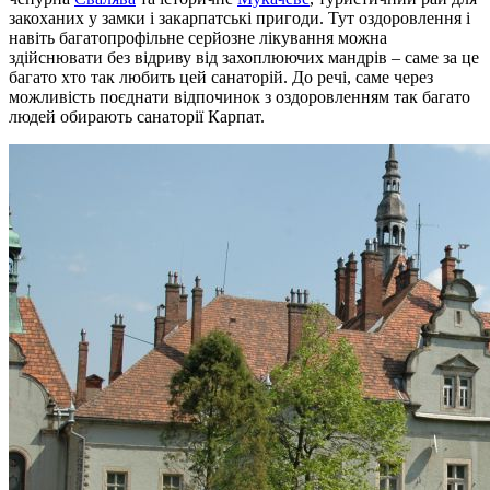
закоханих у замки і закарпатські пригоди. Тут оздоровлення і
навіть багатопрофільне серйозне лікування можна
здійснювати без відриву від захоплюючих мандрів – саме за це
багато хто так любить цей санаторій. До речі, саме через
можливість поєднати відпочинок з оздоровленням так багато
людей обирають санаторії Карпат.