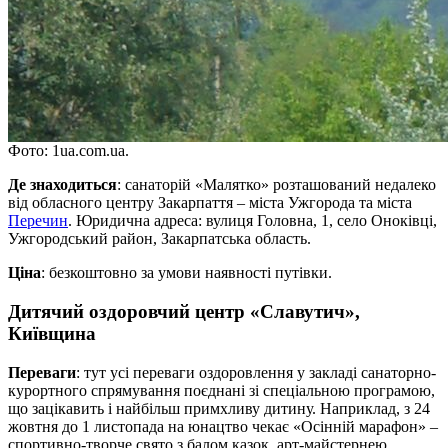
Фото: 1ua.com.ua.
Де знаходиться
: санаторій «Малятко» розташований недалеко
від обласного центру Закарпаття – міста Ужгорода та міста
Перечин
. Юридична адреса: вулиця Головна, 1, село Оноківці,
Ужгородський район, Закарпатська область.
Ціна
: безкоштовно за умови наявності путівки.
Дитячий оздоровчий центр «Славутич»,
Київщина
Переваги
: тут усі переваги оздоровлення у закладі санаторно-
курортного спрямування поєднані зі спеціальною програмою,
що зацікавить і найбільш примхливу дитину. Наприклад, з 24
жовтня до 1 листопада на юнацтво чекає «Осінній марафон» –
спортивно-творче свято з балом казок, арт-майстернею,