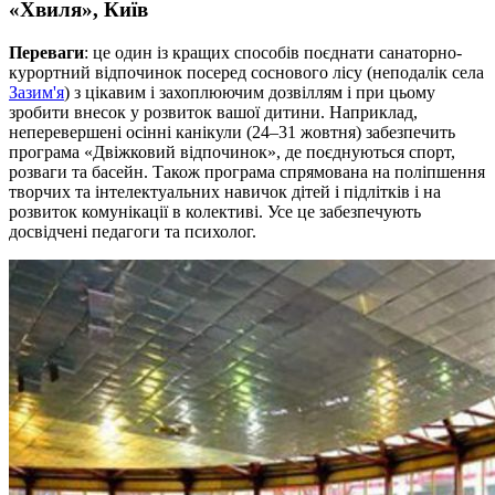
«Хвиля», Київ
Переваги
: це один із кращих способів поєднати санаторно-
курортний відпочинок посеред соснового лісу (неподалік села
Зазим'я
) з цікавим і захоплюючим дозвіллям і при цьому
зробити внесок у розвиток вашої дитини. Наприклад,
неперевершені осінні канікули (24–31 жовтня) забезпечить
програма «Двіжковий відпочинок», де поєднуються спорт,
розваги та басейн. Також програма спрямована на поліпшення
творчих та інтелектуальних навичок дітей і підлітків і на
розвиток комунікації в колективі. Усе це забезпечують
досвідчені педагоги та психолог.