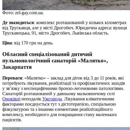
Фото: zel-gay.com.ua.
Де знаходиться
: комплекс розташований у кількох кілометрах
від Трускавця, але у місті Дрогобич. Юридична адреса: вулиця
Трускавецька, 91, місто Дрогобич, Львівська область.
Ціна
: від 170 грн на день.
Обласний спеціалізований дитячий
пульмонологічний санаторій «Малятко»,
Закарпаття
Переваги
: «Малятко» – заклад для діток від 3 до 11 років, які
потребують лікування, реабілітації та профілактичних заходів
у зв’язку з неспецифічними бронхо-легеневими патологіями.
Санаторій розташований у давньому мальовничому селі
Оноківці
неподалік
Ужгорода
. Лікування кліматичними
факторами поєднується тут з дієтотерапією, спеціальною
фізкультурою та з іншими елементами реабілітаційного
комплексу, необхідного для покращання стану маленьких
пацієнтів.