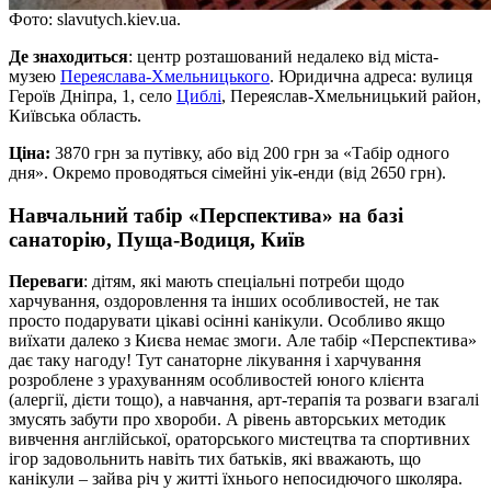
Фото: slavutych.kiev.ua.
Де знаходиться
: центр розташований недалеко від міста-
музею
Переяслава-Хмельницького
. Юридична адреса: вулиця
Героїв Дніпра, 1, село
Циблі
, Переяслав-Хмельницький район,
Київська область.
Ціна:
3870 грн за путівку, або від 200 грн за «Табір одного
дня». Окремо проводяться сімейні уік-енди (від 2650 грн).
Навчальний табір «Перспектива» на базі
санаторію, Пуща-Водиця, Київ
Переваги
: дітям, які мають спеціальні потреби щодо
харчування, оздоровлення та інших особливостей, не так
просто подарувати цікаві осінні канікули. Особливо якщо
виїхати далеко з Києва немає змоги. Але табір «Перспектива»
дає таку нагоду! Тут санаторне лікування і харчування
розроблене з урахуванням особливостей юного клієнта
(алергії, дієти тощо), а навчання, арт-терапія та розваги взагалі
змусять забути про хвороби. А рівень авторських методик
вивчення англійської, ораторського мистецтва та спортивних
ігор задовольнить навіть тих батьків, які вважають, що
канікули – зайва річ у житті їхнього непосидючого школяра.