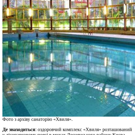
Фото з архіву санаторію «Хвиля».
Де знаходиться
: оздоровчий комплекс «Хвиля» розташований
у лісопарковому поясі в межах Деснянського району Києва