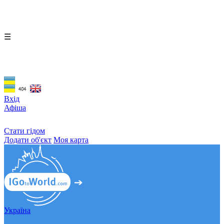
☰
Вхід
Афіша
Стати гідом
Додати об'єкт
Моя карта
Україна