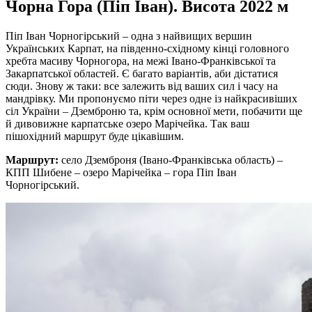
Чорна Гора (Піп Іван). Висота 2022 м
Піп Іван Чорногірський – одна з найвищих вершин
Українських Карпат, на південно-східному кінці головного
хребта масиву Чорногора, на межі Івано-Франківської та
Закарпатської областей. Є багато варіантів, аби дістатися
сюди. Знову ж таки: все залежить від ваших сил і часу на
мандрівку. Ми пропонуємо піти через одне із найкрасивіших
сіл України – Дземброню та, крім основної мети, побачити ще
й дивовижне карпатське озеро Марічейка. Так ваш
пішохідний маршрут буде цікавішим.
Маршрут:
село Дземброня (Івано-Франківська область) –
КПП Шибене – озеро Марічейка – гора Піп Іван
Чорногірський.