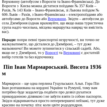
Верховину (автобусом з Ворохти та Івано-Франківська). До
Ворохти з Києва можна дістатися поїздами № 357 Київ –
Рахів, № 143 Київ – Івано-Франківськ, зі Львова поїздом №
606 Львів – Рахів, з Івано-Франківська – електропоїздами або
автобусами до Ворохти або
Верховини
. Звідти – автобусом до
села Дземброня (однак враховуйте, що якщо ваша туристична
група надто чисельна, місцева маршрутка навряд чи вмістить
вас).
Поради:
попри певні транспортні незручності, ви точно не
жалкуватимете, що дісталися до Дземброні, – тут дуже
мальовничо! Ви можете зупинитися у сільській садибі. Або,
якщо не у Дземброні, то у
Ворохті
та
Верховині
є достатній
вибір готелів та баз відпочинку.
Піп Іван Мармароський. Висота 1936
м
Мармароси – ще одна перлина Гуцульських Альп. Гора Піп
Іван розташована на кордоні України та Румунії, тому вам
потрібно буде заздалегідь подбати про дозвіл рухатися
прикордонною ділянкою і не забути взяти із собою паспорти.
Звідси відкриваються просто неперевершені пейзажі, тут дуже
красиво на початку літа: коли цвіте рододендрон.