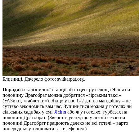
Близниці. Джерело фото: svitkarpat.org.
Поради:
із залізничної станції або з центру селища Ясіня на
полонину Драгобрат можна добратися «гірським таксі»
(УАЗики, «таблетки»). Якщо у вас 1–2 дні на мандрівку – це
суттєво зекономить вам час. Зупинитися можна у готелях чи
сільських садибах у смт
Ясіня
або ж у готелях, турбазах на
полонині Драгобрат. (Зверніть увагу, що у літній сезон на
полонині Драгобрат працюють далеко не всі готелі – варто
попередньо уточнювати за телефоном.)