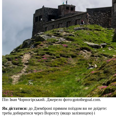
Піп Іван Чорногірський. Джерело фото:gotothegoal.com.
Як дістатися:
до Дземброні прямим поїздом ви не доїдете:
треба добиратися через Ворохту (якщо залізницею) і