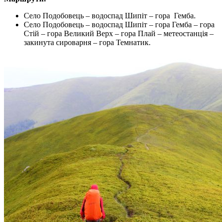
Село Подобовець – водоспад Шипіт – гора Гемба.
Село Подобовець – водоспад Шипіт – гора Гемба – гора
Стій – гора Великий Верх – гора Плай – метеостанція –
закинута сироварня – гора Темнатик.