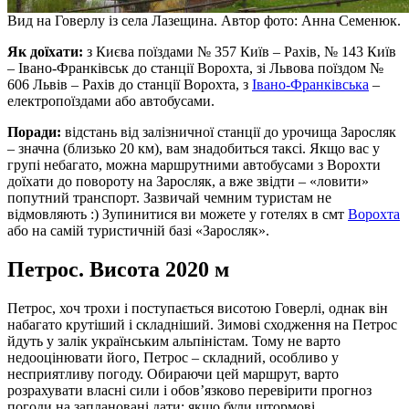
Вид на Говерлу із села Лазещина. Автор фото: Анна Семенюк.
Як доїхати:
з Києва поїздами № 357 Київ – Рахів, № 143 Київ
– Івано-Франківськ до станції Ворохта, зі Львова поїздом №
606 Львів – Рахів до станції Ворохта, з
Івано-Франківська
–
електропоїздами або автобусами.
Поради:
відстань від залізничної станції до урочища Заросляк
– значна (близько 20 км), вам знадобиться таксі. Якщо вас у
групі небагато, можна маршрутними автобусами з Ворохти
доїхати до повороту на Заросляк, а вже звідти – «ловити»
попутний транспорт. Зазвичай чемним туристам не
відмовляють :) Зупинитися ви можете у готелях в смт
Ворохта
або на самій туристичній базі «Заросляк».
Петрос. Висота 2020 м
Петрос, хоч трохи і поступається висотою Говерлі, однак він
набагато крутіший і складніший. Зимові сходження на Петрос
йдуть у залік українським альпіністам. Тому не варто
недооцінювати його, Петрос – складний, особливо у
несприятливу погоду. Обираючи цей маршрут, варто
розрахувати власні сили і обов’язково перевірити прогноз
погоди на заплановані дати: якщо були штормові