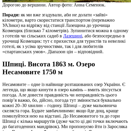
Дорогою до вершини. Автор фото: Анна Семенюк.
Поради:
як ми вже згадували, аби не долати «зайві»
кілометри, варто скористатися транспортом (переважно
УАЗики) на відрізку від станції Лазещина до урочища
Козмещик (близько 7 кілометрів). Зупинитися можна в одному
з готелів чи сільських садиб в
Лазещині
, або безпосередньо в
урочищі Козмещик: тут є прихистки для туристів та невеликі
готелі, як з усіма зручностями, так і для любителів
«спартанських умов». Діапазон цін – відповідний.
Шпиці. Висота 1863 м. Озеро
Несамовите 1750 м
Несамовите – одне із найвище розташованих озер України. Є
легенда, що якщо кинути в озеро камінь – вмить зіпсується
погода. Але довести правдивість чи неправдивість цього
повір’я важко, бо, дійсно, погода тут змінюється буквально
кожні 20–30 хвилин – годину. Шпиці – дуже мальовнича
скеляста гора. Будьте завбачливими: якщо йде дощ, краще
помилуйтеся нею на відстані. До Несамовитого та до гори
Шпиці є кілька маршрутів (дуже часто ці дві точки включають
до багатоденних мандрівок). Ми пропонуємо йти із Заросляка