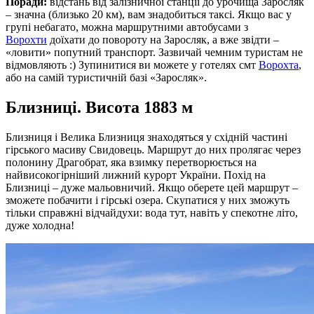
Поради:
відстань від залізничної станції до урочища Заросляк
– значна (близько 20 км), вам знадобиться таксі. Якщо вас у
групі небагато, можна маршрутними автобусами з
Ворохти
доїхати до повороту на Заросляк, а вже звідти –
«ловити» попутний транспорт. Зазвичай чемним туристам не
відмовляють :) Зупинитися ви можете у готелях смт
Ворохта
,
або на самій туристичній базі «Заросляк».
Близниці. Висота 1883 м
Близниця і Велика Близниця знаходяться у східній частині
гірського масиву Свидовець. Маршрут до них пролягає через
полонину Драгобрат, яка взимку перетворюється на
найвисокогірніший лижний курорт України. Похід на
Близниці – дуже мальовничий. Якщо оберете цей маршрут –
зможете побачити і гірські озера. Скупатися у них зможуть
тільки справжні відчайдухи: вода тут, навіть у спекотне літо,
дуже холодна!