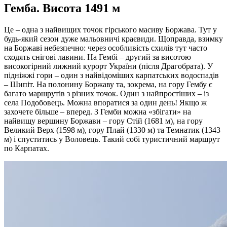
Гемба. Висота 1491 м
Це – одна з найвищих точок гірського масиву Боржава. Тут у
будь-який сезон дуже мальовничі краєвиди. Щоправда, взимку
на Боржаві небезпечно: через особливість схилів тут часто
сходять снігові лавини. На Гембі – другий за висотою
високогірний лижний курорт України (після Драгобрата). У
підніжжі гори – один з найвідоміших карпатських водоспадів
– Шипіт. На полонину Боржаву та, зокрема, на гору Гембу є
багато маршрутів з різних точок. Один з найпростіших – із
села Подобовець. Можна впоратися за один день! Якщо ж
захочете більше – вперед. З Гемби можна «збігати» на
найвищу вершину Боржави – гору Стій (1681 м), на гору
Великий Верх (1598 м), гору Плай (1330 м) та Темнатик (1343
м) і спуститись у Воловець. Такий собі туристичний маршрут
по Карпатах.