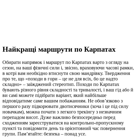
Найкращі маршрути по Карпатах
Обирати напрямок і маршрут по Карпатах варто з огляду на
сезон, на ваші фізичні сили і, звісно, враховуючи часові рамки,
в котрі вам необхідно втиснути свою мандрівку. Твердження
про те, що «походи в гори – це не для всіх, бо це надто
складно» – заїжджений стереотип. Походи по Карпатах
бувають різного рівня складності та тривалості, і ваш гід або й
ви самі можете підібрати варіант, який найбільше
відповідатиме саме вашим побажанням. Не обов’язково з
першого разу підкорювати двотисячники (хоча і це під силу
новачкам), можна почати з легкого трекінгу з незначним
перепадом висот. Дуже важливо безпосередньо перед
сходженням зареєструватися на контрольно-пропускному
пункті та повідомити день та орієнтовний час повернення
групи. Пам’ятайте: безпека – понад усе.