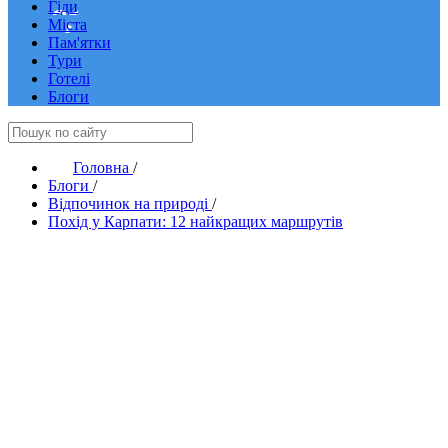
Гіди
Міста
Пам'ятки
Тури
Готелі
Блоги
Головна
/
Блоги
/
Відпочинок на природі
/
Похід у Карпати: 12 найкращих маршрутів