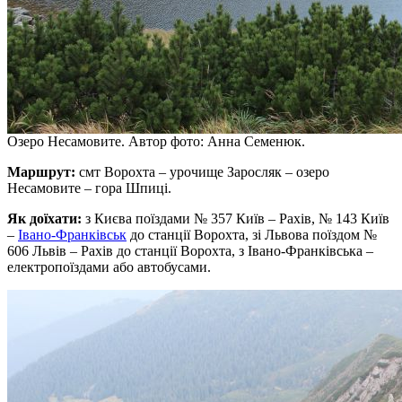
Озеро Несамовите. Автор фото: Анна Семенюк.
Маршрут:
смт Ворохта – урочище Заросляк – озеро
Несамовите – гора Шпиці.
Як доїхати:
з Києва поїздами № 357 Київ – Рахів, № 143 Київ
–
Івано-Франківськ
до станції Ворохта, зі Львова поїздом №
606 Львів – Рахів до станції Ворохта, з Івано-Франківська –
електропоїздами або автобусами.