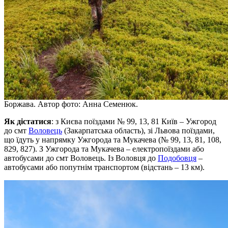
Боржава. Автор фото: Анна Семенюк.
Як дістатися
: з Києва поїздами № 99, 13, 81 Київ – Ужгород
до смт
Воловець
(Закарпатська область), зі Львова поїздами,
що їдуть у напрямку Ужгорода та Мукачева (№ 99, 13, 81, 108,
829, 827). З Ужгорода та Мукачева – електропоїздами або
автобусами до смт Воловець. Із Воловця до
Подобовця
–
автобусами або попутнім транспортом (відстань – 13 км).