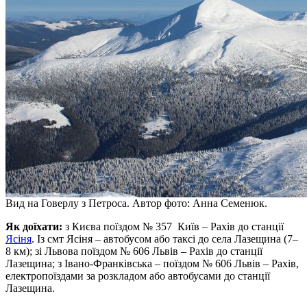
Вид на Говерлу з Петроса. Автор фото: Анна Семенюк.
Як доїхати:
з Києва поїздом № 357 Київ – Рахів до станції
Ясіня
. Із смт Ясіня – автобусом або таксі до села Лазещина (7–
8 км); зі Львова поїздом № 606 Львів – Рахів до станції
Лазещина; з Івано-Франківська – поїздом № 606 Львів – Рахів,
електропоїздами за розкладом або автобусами до станції
Лазещина.