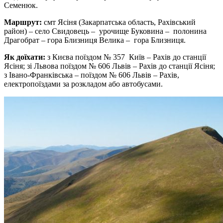
Семенюк.
Маршрут:
смт Ясіня (Закарпатська область, Рахівський
район) – село Свидовець – урочище Буковина – полонина
Драгобрат – гора Близниця Велика – гора Близниця.
Як доїхати:
з Києва поїздом № 357 Київ – Рахів до станції
Ясіня; зі Львова поїздом № 606 Львів – Рахів до станції Ясіня;
з Івано-Франківська – поїздом № 606 Львів – Рахів,
електропоїздами за розкладом або автобусами.