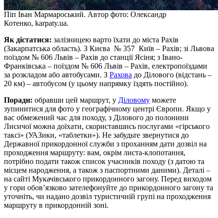
Піп Іван Мармароський. Автор фото: Олександр
Котенко, karpaty.ua.
Як дістатися:
залізницею варто їхати до міста Рахів
(Закарпатська область). З Києва № 357 Київ – Рахів; зі Львова
поїздом № 606 Львів – Рахів до станції Ясіня; з Івано-
Франківська – поїздом № 606 Львів – Рахів, електропоїздами
за розкладом або автобусами. З
Рахова
до Ділового (відстань –
20 км) – автобусом (у цьому напрямку їздять постійно).
Поради:
обравши цей маршрут, у
Діловому
можете
зупинитися для фото у географічному центрі Європи. Якщо у
вас обмежений час для походу, з Ділового до полонини
Лисичої можна доїхати, скориставшись послугами «гірського
таксі» (УАЗики, «таблетки»). Не забудьте звернутися до
Державної прикордонної служби з проханням дати дозвіл на
проходження маршруту: вам, окрім листа-клопотання,
потрібно подати також список учасників походу (з датою та
місцем народження, а також з паспортними даними). Деталі –
на сайті Мукачівського прикордонного загону. Перед виходом
у гори обов’язково зателефонуйте до прикордонного загону та
уточніть, чи надано дозвіл туристичній групі на проходження
маршруту в прикордонній зоні.