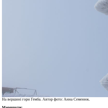
На вершині гори Гемба. Автор фото: Анна Семенюк.
Маршрути: