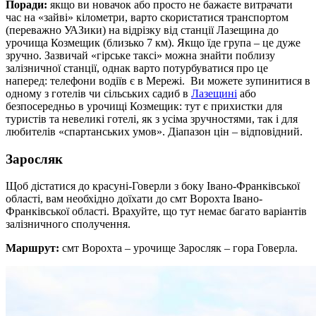
Поради:
якщо ви новачок або просто не бажаєте витрачати
час на «зайві» кілометри, варто скористатися транспортом
(переважно УАЗики) на відрізку від станції Лазещина до
урочища Козмещик (близько 7 км). Якщо їде група – це дуже
зручно. Зазвичай «гірське таксі» можна знайти поблизу
залізничної станції, однак варто потурбуватися про це
наперед: телефони водіїв є в Мережі. Ви можете зупинитися в
одному з готелів чи сільських садиб в
Лазещині
або
безпосередньо в урочищі Козмещик: тут є прихистки для
туристів та невеликі готелі, як з усіма зручностями, так і для
любителів «спартанських умов». Діапазон цін – відповідний.
Заросляк
Щоб дістатися до красуні-Говерли з боку Івано-Франківської
області, вам необхідно доїхати до смт Ворохта Івано-
Франківської області. Врахуйте, що тут немає багато варіантів
залізничного сполучення.
Маршрут:
смт Ворохта – урочище Заросляк – гора Говерла.