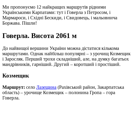
Ми пропонуємо 12 найкращих маршрутів рідними
Українськими Карпатами: тут і Говерла з Петросом, і
Мармароси, і Східні Бескиди, і Свидовець, і мальовнича
Боржава. Пішли!
Говерла. Висота 2061 м
До найвищої вершини України можна дістатися кількома
маршрутами. Однак найбільш популярні – з урочищ Козмещик
і Заросляк. Перший трохи складніший, але, на думку багатьох
мандрівників, гарніший. Другий – коротший і простіший.
Козмещик
Маршрут:
село
Лазещина
(Рахівський район, Закарпатська
область) – урочище Козмещик – полонина Гропа – гора
Говерла.