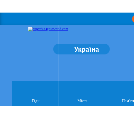
Україна
Гіди
Міста
Пам'ят