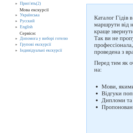
Прип'ять(2)
Мова екскурсії
Українська
Каталог Гідів 
Русский
маршрути від н
English
краще звернути
Сервіси:
Так ви не проп
Допомога у виборі готелю
профессіонала,
Групові екскурсії
Індивідуальні екскурсії
проведена з вр
Перед тим як о
на:
Мови, якими
Відгуки поп
Дипломи та
Пропоновані