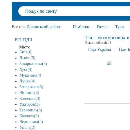
Все про
Долинський район
:
Пам`ятки
—
Готелі
—
Тури
—
Гід – екскурсовод 
ВСІ ГІДИ
Всього об'єктів:
1
Місто
Гіди Україна
Гіди І
Київ(6)
Львів (5)
Закарпатська(5)
Хуст(4)
Мукачево(4)
Луцьк(4)
Запоріжжя(3)
Вінниця(3)
Колочава(3)
Ужгород(3)
Тернопіль(3)
Карпати(2)
Верховина(2)
Умань(2)