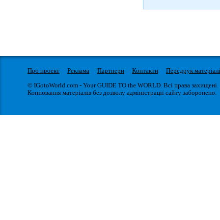
Про проект
Реклама
Партнери
Контакти
Передрук матеріал
© IGotoWorld.com - Your GUIDE TO the WORLD. Всі права захищені.
Копіювання матеріалів без дозволу адміністрації сайту заборонено.