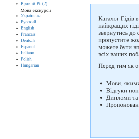
Кривий Ріг(2)
Мова екскурсії
Українська
Каталог Гідів 
Русский
найкращих гіді
English
звернутись до 
Francais
пропустите жод
Deutsch
можете бути вп
Espanol
Italiano
всіх ваших поб
Polish
Перед тим як о
Hungarian
Мови, якими
Відгуки поп
Дипломи та
Пропоновані