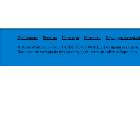
Про проект
Реклама
Партнери
Контакти
Передрук матеріал
© IGotoWorld.com - Your GUIDE TO the WORLD. Всі права захищені.
Копіювання матеріалів без дозволу адміністрації сайту заборонено.