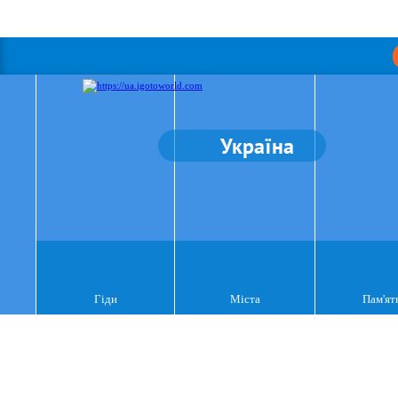
Україна
Гіди
Міста
Пам'ят