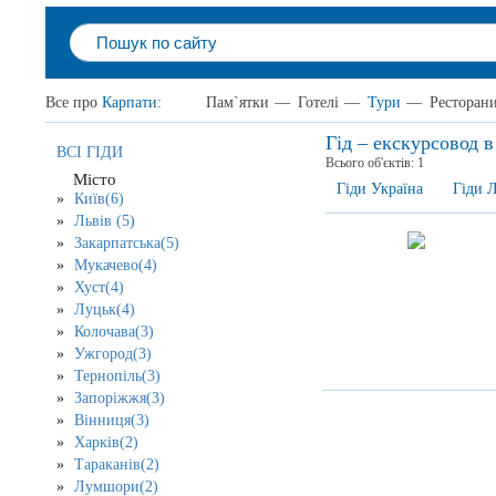
Все про
Карпати
:
Пам`ятки
—
Готелі
—
Тури
—
Ресторан
Гід – екскурсовод 
ВСІ ГІДИ
Всього об'єктів:
1
Місто
Гіди Україна
Гіди Л
Київ(6)
Львів (5)
Закарпатська(5)
Мукачево(4)
Хуст(4)
Луцьк(4)
Колочава(3)
Ужгород(3)
Тернопіль(3)
Запоріжжя(3)
Вінниця(3)
Харків(2)
Тараканів(2)
Лумшори(2)