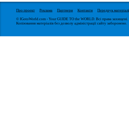
Про проект
Реклама
Партнери
Контакти
Передрук матеріал
© IGotoWorld.com - Your GUIDE TO the WORLD. Всі права захищені.
Копіювання матеріалів без дозволу адміністрації сайту заборонено.