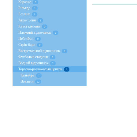
Караоке
0
Більярд
1
Боулінг
1
Атракціони
1
Квест кімнати
0
Пляжний відпочинок
0
Пейнтбол
0
Стрiп-бари
0
Екстремальний відпочинок
0
Футбольні стадіони
0
Водний відпочинок
2
Торгово-розважальні центри
1
Культура
7
Вокзали
12