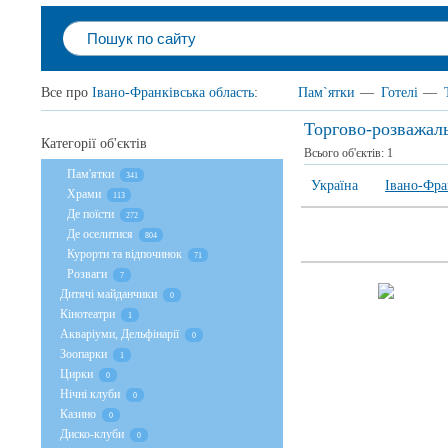
Все про
Івано-Франківська область
:
Пам`ятки
—
Готелі
—
Торгово-розважаль
Категорії об'єктів
Всього об'єктів:
1
Пам'ятки
341
Україна
Івано-Фра
Храми
113
Де поїсти
272
Де оселитися
804
Курорти та відпочинок
71
Розваги
7
Дитячі майданчики
0
Кінотеатри
1
Акваріуми, Дельфінарії
0
Зоопарки
1
Цирки
0
Нічні клуби
0
Казино
0
Диско-клуби
0