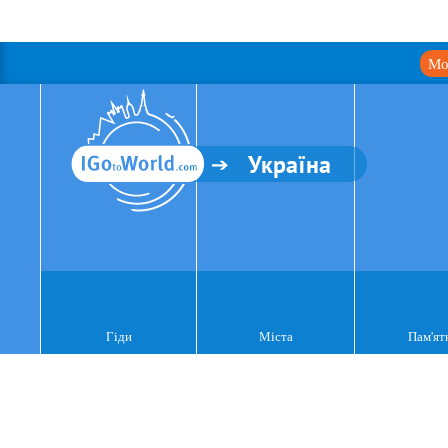
Мо
Україна
Гіди
Міста
Пам'ят