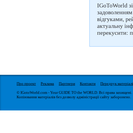
IGoToWorld зі
задоволенням 
відгуками, ре
актуальну інф
перекусити: п
Про проект
Реклама
Партнери
Контакти
Передрук матеріал
© IGotoWorld.com - Your GUIDE TO the WORLD. Всі права захищені.
Копіювання матеріалів без дозволу адміністрації сайту заборонено.