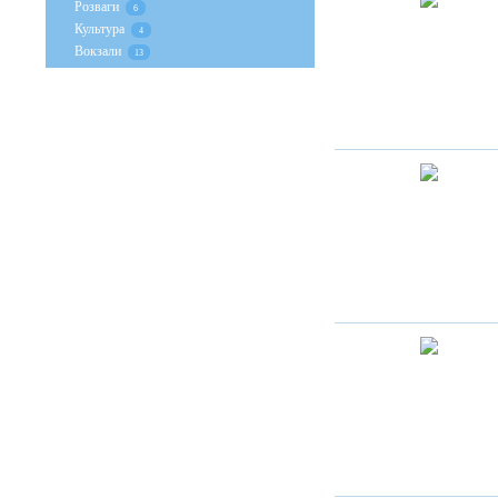
Розваги
6
Культура
4
Вокзали
13