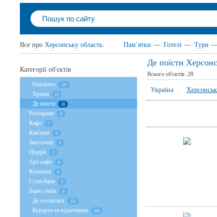
Все про
Херсонську область
:
Пам`ятки
—
Готелі
—
Тури
Де поїсти Херсонс
Категорії об'єктів
Всього об'єктів:
28
Пам'ятки
127
Україна
Херсонськ
Храми
23
Де поїсти
28
Ресторани
8
Кафе
7
Кав'ярні
1
Закусочні
0
Піцерії
2
Арт кафе
0
Кальянні
0
Суші-бари
3
Бари і паби
9
Де оселитися
322
Курорти та відпочинок
430