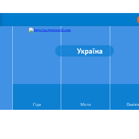
Україна
Гіди
Міста
Пам'ят