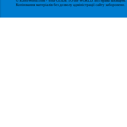
© IGotoWorld.com - Your GUIDE TO the WORLD. Всі права захищені.
Копіювання матеріалів без дозволу адміністрації сайту заборонено.