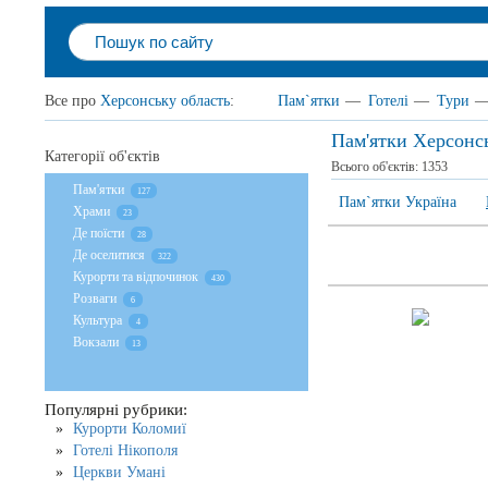
Все про
Херсонську область
:
Пам`ятки
—
Готелі
—
Тури
Пам'ятки Херсонс
Категорії об'єктів
Всього об'єктів:
1353
Пам'ятки
127
Пам`ятки Україна
Храми
23
Де поїсти
28
Де оселитися
322
Курорти та відпочинок
430
Розваги
6
Культура
4
Вокзали
13
Популярні рубрики:
Курорти Коломиї
Готелі Нікополя
Церкви Умані