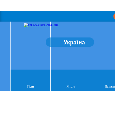
Україна
Гіди
Міста
Пам'ят