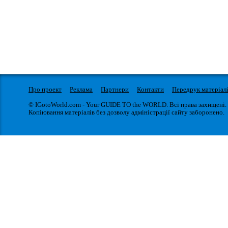
Про проект
Реклама
Партнери
Контакти
Передрук матеріал
© IGotoWorld.com - Your GUIDE TO the WORLD. Всі права захищені.
Копіювання матеріалів без дозволу адміністрації сайту заборонено.