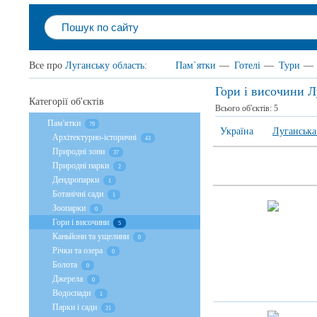
Все про
Луганську область
:
Пам`ятки
—
Готелі
—
Тури
—
Гори і височини Л
Категорії об'єктів
Всього об'єктів:
5
Пам'ятки
79
Україна
Луганська
Архітектурно-історичні
43
Природні зони
37
Природні парки
2
Дендропарки
1
Ботанічні сади
1
Зоопарки
0
Гори і височини
5
Каньйони та ущелини
0
Річки та озера
0
Болота
0
Джерела
0
Водоспади
1
Парки і сади
21