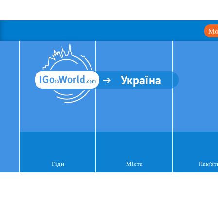
Мо
Україна
Гіди
Міста
Пам'ят