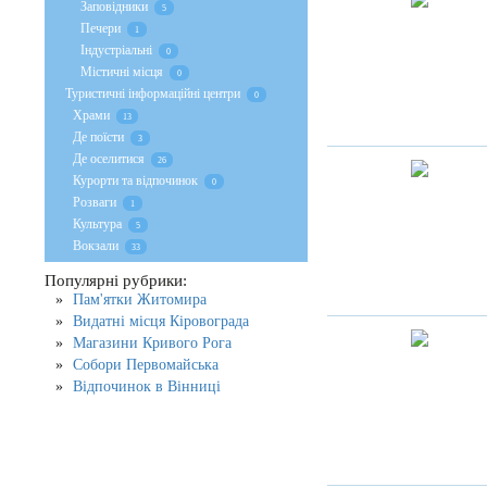
Заповідники
5
Печери
1
Індустріальні
0
Містичні місця
0
Туристичні інформаційні центри
0
Храми
13
Де поїсти
3
Де оселитися
26
Курорти та відпочинок
0
Розваги
1
Культура
5
Вокзали
33
Популярні рубрики:
Пам'ятки Житомира
Видатні місця Кіровограда
Магазини Кривого Рога
Собори Первомайська
Відпочинок в Вінниці