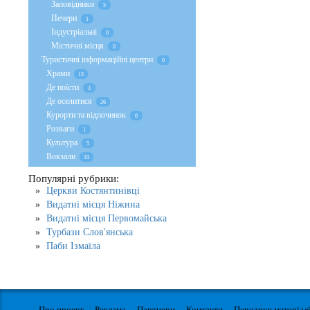
Заповідники
5
Печери
1
Індустріальні
0
Містичні місця
0
Туристичні інформаційні центри
0
Храми
13
Де поїсти
3
Де оселитися
26
Курорти та відпочинок
0
Розваги
1
Культура
5
Вокзали
33
Популярні рубрики:
Церкви Костянтинівці
Видатні місця Ніжина
Видатні місця Первомайська
Турбази Слов'янська
Паби Ізмаїла
Про проект
Реклама
Партнери
Контакти
Передрук матеріал