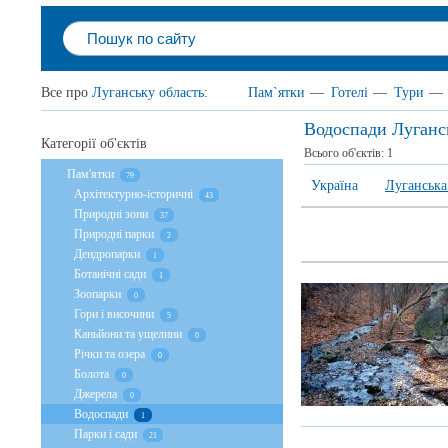
Все про
Луганську область
:
Пам`ятки
—
Готелі
—
Тури
—
Водоспади Луганс
Категорії об'єктів
Всього об'єктів:
1
Пам'ятки
79
Україна
Луганська
Архітектурно-історичні
43
Природні зони
37
Природні парки
2
Дендропарки
1
Ботанічні сади
1
Зоопарки
0
Гори і височини
5
Каньйони та ущелини
0
Річки та озера
0
Болота
0
Джерела
0
Водоспади
1
Парки і сади
21