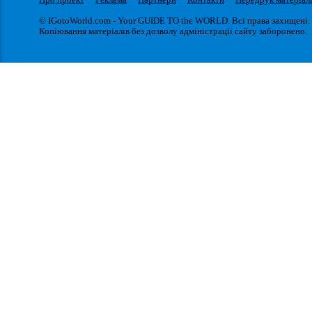
© IGotoWorld.com - Your GUIDE TO the WORLD. Всі права захищені.
Копіювання матеріалів без дозволу адміністрації сайту заборонено.