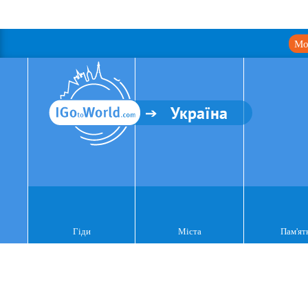
Мо
Україна
Гіди
Міста
Пам'ят