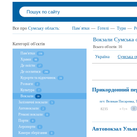
Все про
Сумську область
:
Пам`ятки
—
Готелі
—
Тури
—
Р
Вокзали Сумська 
Категорії об'єктів
Всього об'єктів:
16
Пам'ятки
156
Україна
Сумська о
Храми
98
Де поїсти
17
Де оселитися
296
Курорти та відпочинок
24
Розваги
2
Прикордонний пер
Культура
7
Вокзали
16
пгт. Великая Писаревка,
Залізничні вокзали
5
Автовокзали
я був
0
8235
2
Річкові вокзали
0
Порти
0
Аеропорти
Автовокзал Улья
1
Камери зберігання
0