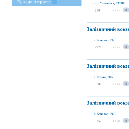
Прикордонні переходи
8
пгт. Ульяновка, T1906
я був
0
2564
Залізничний вокз
г. Конотоп, P60
я був
0
2920
Залізничний вокз
г. Ромны, H07
я був
0
3707
Залізничний вокз
г. Конотоп, P60
я був
0
3152