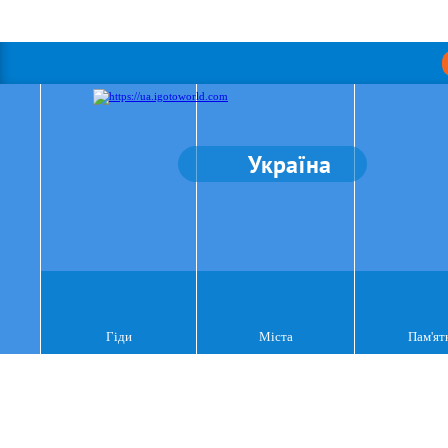
Україна
Гіди
Міста
Пам'ят