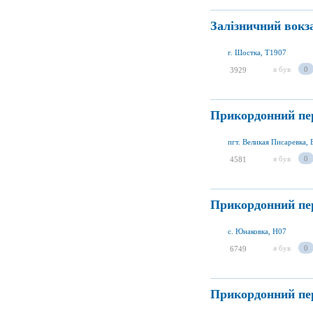
Залізничний вок
г. Шостка, T1907
я був
0
3929
Прикордонний пе
пгт. Великая Писаревка, 
я був
0
4581
Прикордонний пе
с. Юнаковка, H07
я був
0
6749
Прикордонний пер