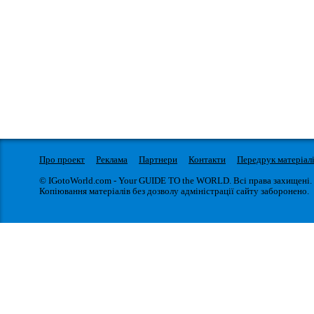
Про проект
Реклама
Партнери
Контакти
Передрук матеріал
© IGotoWorld.com - Your GUIDE TO the WORLD. Всі права захищені.
Копіювання матеріалів без дозволу адміністрації сайту заборонено.