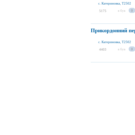
с. Катериновка, T2502
я був
0
5175
Прикордонний пер
с. Катериновка, T2502
я був
0
4403