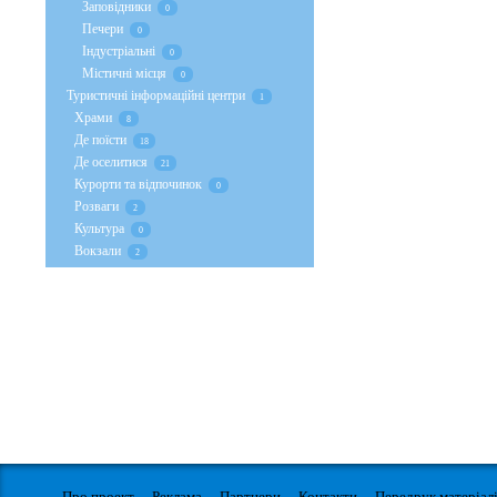
Заповідники
0
Печери
0
Індустріальні
0
Містичні місця
0
Туристичні інформаційні центри
1
Храми
8
Де поїсти
18
Де оселитися
21
Курорти та відпочинок
0
Розваги
2
Культура
0
Вокзали
2
Про проект
Реклама
Партнери
Контакти
Передрук матеріал