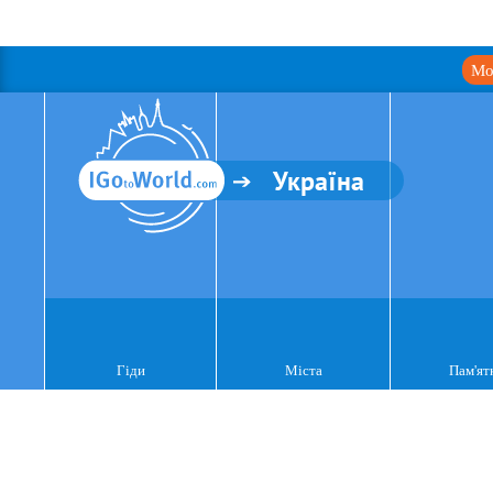
Мо
Україна
Гіди
Міста
Пам'ят