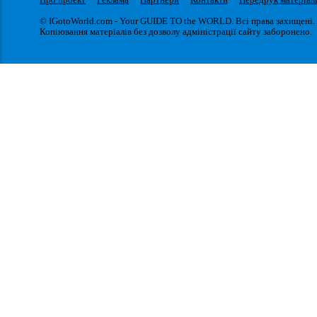
© IGotoWorld.com - Your GUIDE TO the WORLD. Всі права захищені.
Копіювання матеріалів без дозволу адміністрації сайту заборонено.