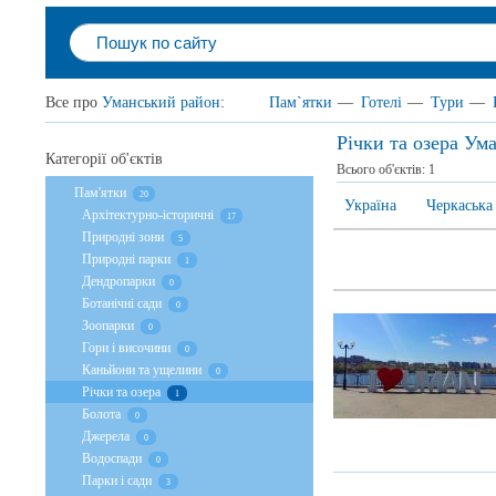
Все про
Уманський район
:
Пам`ятки
—
Готелі
—
Тури
—
Річки та озера Ум
Категорії об'єктів
Всього об'єктів:
1
Пам'ятки
20
Україна
Черкаська
Архітектурно-історичні
17
Природні зони
5
Природні парки
1
Дендропарки
0
Ботанічні сади
0
Зоопарки
0
Гори і височини
0
Каньйони та ущелини
0
Річки та озера
1
Болота
0
Джерела
0
Водоспади
0
Парки і сади
3