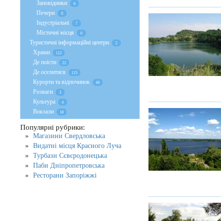
Заповідники
6
Печери
0
Індустріальні
7
Містичні місця
0
Туристичні інформаційні центри
2
Храми
112
Де поїсти
22
Де оселитися
115
Курорти та відпочинок
49
Розваги
3
Культура
4
Вокзали
18
Популярні рубрики:
Магазини Свердловська
Видатні місця Красного Луча
Турбази Сєвєродонецька
Паби Дніпропетровська
Ресторани Запоріжжі