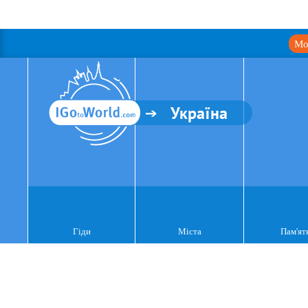
Мо
Україна
Гіди
Міста
Пам'ят