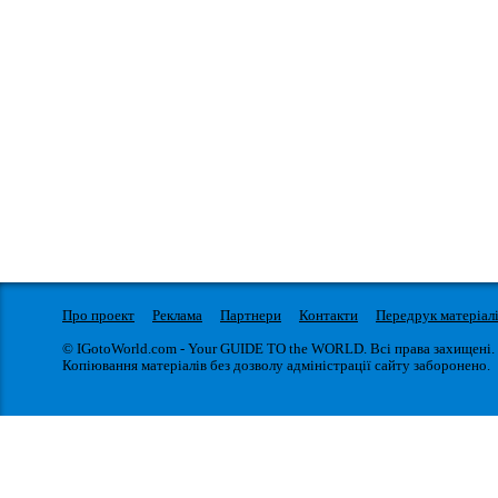
Про проект
Реклама
Партнери
Контакти
Передрук матеріал
© IGotoWorld.com - Your GUIDE TO the WORLD. Всі права захищені.
Копіювання матеріалів без дозволу адміністрації сайту заборонено.