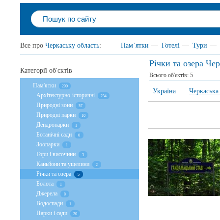
Все про
Черкаську область
:
Пам`ятки
—
Готелі
—
Тури
—
Річки та озера Че
Категорії об'єктів
Всього об'єктів:
5
Пам'ятки
290
Україна
Черкаська
Архітектурно-історичні
234
Природні зони
57
Природні парки
10
Дендропарки
1
Ботанічні сади
0
Зоопарки
1
Гори і височини
3
Каньйони та ущелини
2
Річки та озера
5
Болота
1
Джерела
8
Водоспади
1
Парки і сади
20