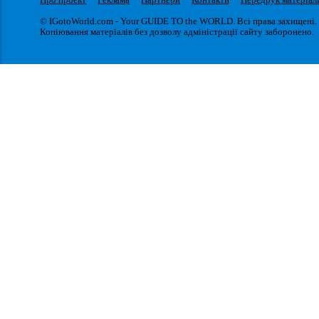
© IGotoWorld.com - Your GUIDE TO the WORLD. Всі права захищені.
Копіювання матеріалів без дозволу адміністрації сайту заборонено.