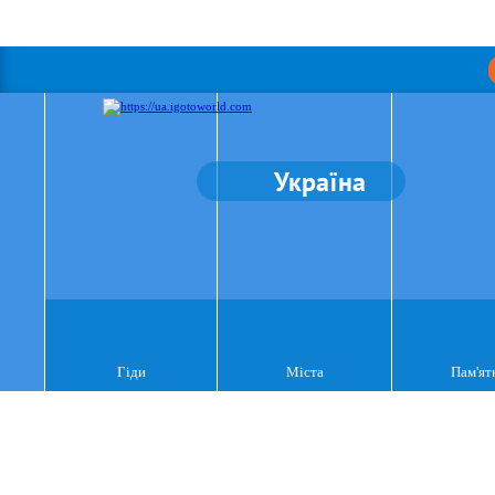
Україна
Гіди
Міста
Пам'ят