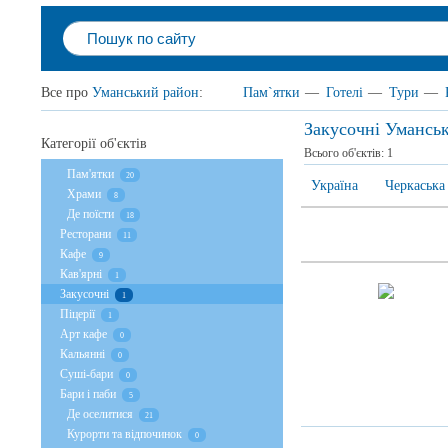
Все про
Уманський район
:
Пам`ятки
—
Готелі
—
Тури
—
Закусочні Умансь
Категорії об'єктів
Всього об'єктів:
1
Пам'ятки
20
Україна
Черкаська
Храми
8
Де поїсти
18
Ресторани
11
Кафе
9
Кав'ярні
1
Закусочні
1
Піцерії
1
Арт кафе
0
Кальянні
0
Суші-бари
0
Бари і паби
5
Де оселитися
21
Курорти та відпочинок
0