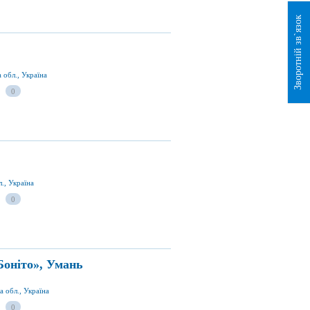
Зворотній зв`язок
 обл., Україна
0
., Україна
0
Боніто», Умань
а обл., Україна
0