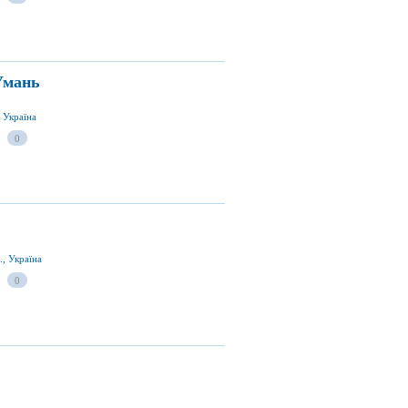
Умань
 Україна
0
., Україна
0