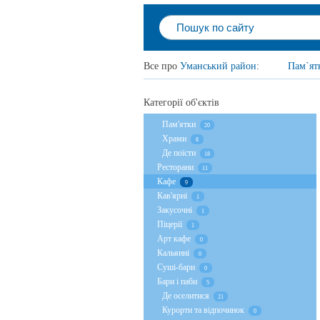
Все про
Уманський район
:
Пам`ят
Категорії об'єктів
Пам'ятки
20
Храми
8
Де поїсти
18
Ресторани
11
Кафе
9
Кав'ярні
1
Закусочні
1
Піцерії
1
Арт кафе
0
Кальянні
0
Суші-бари
0
Бари і паби
5
Де оселитися
21
Курорти та відпочинок
0