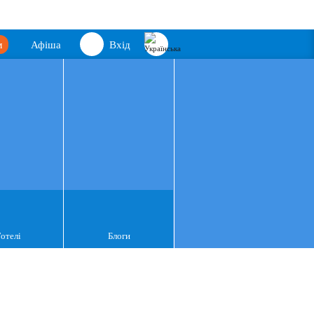
м
Афіша
Вхід
Готелі
Блоги