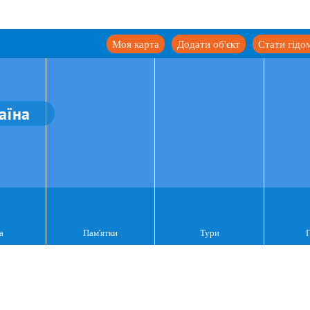
Моя карта
Додати об'єкт
Стати гідо
аїна
а
Пам'ятки
Тури