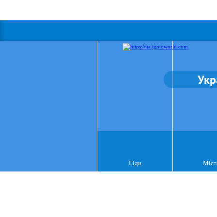
Укр
Гіди
Міст