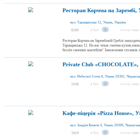
Ресторан Корчма на Зарембі,
вул. Таращанська 12, Умань, Україна
я був
0
я хочу сюди
8200
Ресторан Корчма на Зарембовій Греблі знаходит
Таращанська 12. На вас чекає смачна кухня,онов
безліч смачних коктейлів! Замовлення столиків з
Private Club «CHOCOLATE»,
вул. Небесної Сотні 6, Умань 20301, Черкаськ
я був
0
я хочу сюди
2438
Кафе-піцерія «Pizza House», 
вул. Андрія Кизила 4, Умань 20300, Черкаська
я був
0
я хочу сюди
3429