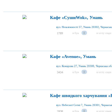
Кафе «СушиWok», Умань
вул. Незалежності 57, Умань 20302, Черкаська
я був
0
я хочу сюди
1789
Кафе «Avenue», Умань
вул. Комарова 27, Умань 20300, Черкаська обл
я був
0
я хочу сюди
3434
Кафе швидкого харчування «
вул. Небесної Сотні 7, Умань 20301, Черкаськ
я був
0
я хочу сюди
2838