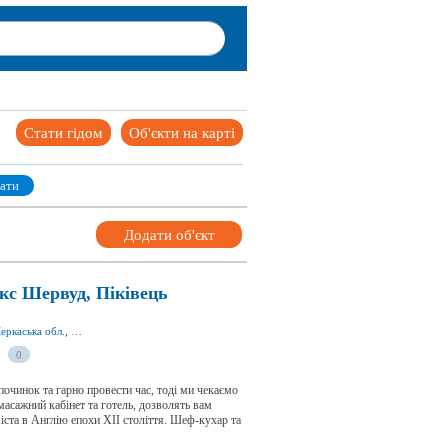
Стати гідом
Об'єкти на карті
ати
Додати об'єкт
кс Шервуд, Піківець
ул. Польова 64, с. Піківець, Уманьський р-н, Черкаська обл., Україна
0
починок та гарно провести час, тоді ми чекаємо
, масажний кабінет та готель, дозволять вам
іста в Англію епохи ХІІ століття. Шеф-кухар та