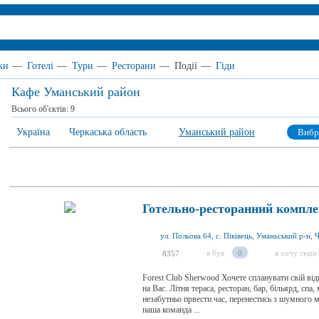
ки
—
Готелі
—
Тури
—
Ресторани
—
Події
—
Гіди
Кафе Уманський район
Всього об'єктів:
9
Україна
Черкаська область
Уманський район
Вибр
Готельно-ресторанний компле
я був
0
я хочу сюди
8357
Forest Club Sherwood Хочете спланувати свій від
на Вас. Літня тераса, ресторан, бар, більярд, спа
незабутньо првести час, перенестись з шумного м
наша команда ...