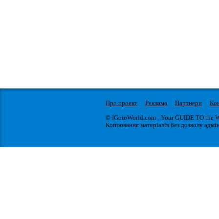
Про проект
Реклама
Партнери
Ко
© IGotoWorld.com - Your GUIDE TO the 
Копіювання матеріалів без дозволу адмін