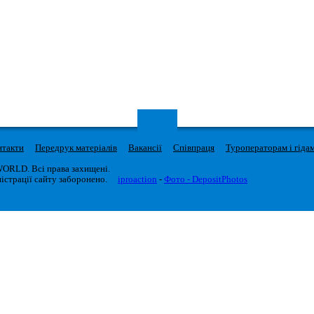
нтакти
Передрук матеріалів
Вакансії
Співпраця
Туроператорам і гіда
WORLD. Всі права захищені.
істрації сайту заборонено.
iproaction
-
Фото - DepositPhotos