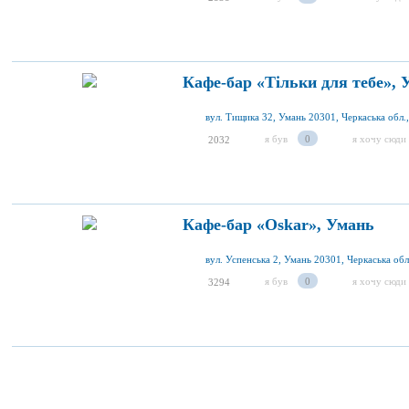
Кафе-бар «Тільки для тебе», 
вул. Тищика 32, Умань 20301, Черкаська обл.,
я був
0
я хочу сюди
2032
Кафе-бар «Oskar», Умань
вул. Успенська 2, Умань 20301, Черкаська обл
я був
0
я хочу сюди
3294