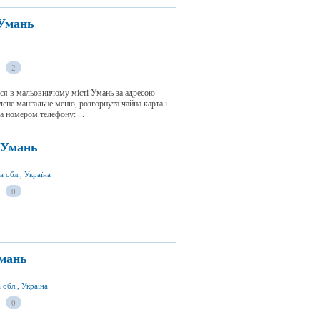
 Умань
2
ься в мальовничому місті Умань за адресою
лене мангальне меню, розгорнута чайна карта і
а номером телефону: ...
 Умань
а обл., Україна
0
Умань
 обл., Україна
0