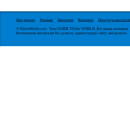
Про проект
Реклама
Партнери
Контакти
Передрук матеріал
© IGotoWorld.com - Your GUIDE TO the WORLD. Всі права захищені.
Копіювання матеріалів без дозволу адміністрації сайту заборонено.