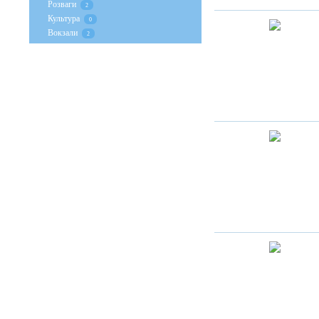
Розваги
2
Культура
0
Вокзали
2