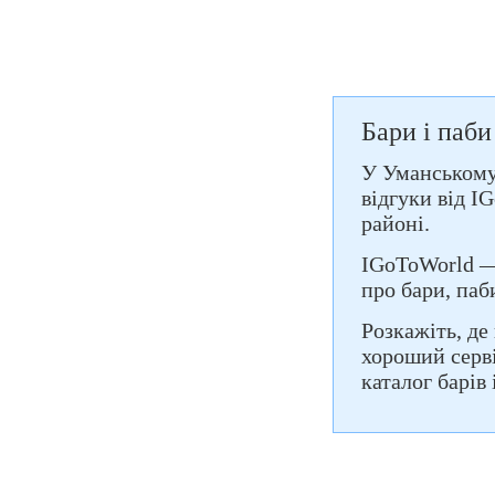
Бари і паби
У Уманському 
відгуки від 
районі.
IGoToWorld — 
про бари, паб
Розкажіть, де
хороший серві
каталог барів