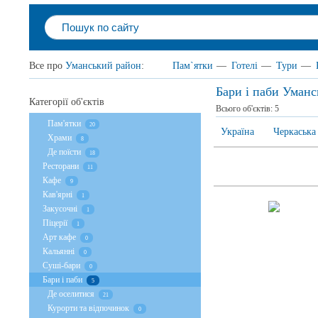
Все про
Уманський район
:
Пам`ятки
—
Готелі
—
Тури
—
Бари і паби Уман
Категорії об'єктів
Всього об'єктів:
5
Пам'ятки
20
Україна
Черкаська
Храми
8
Де поїсти
18
Ресторани
11
Кафе
9
Кав'ярні
1
Закусочні
1
Піцерії
1
Арт кафе
0
Кальянні
0
Суші-бари
0
Бари і паби
5
Де оселитися
21
Курорти та відпочинок
0