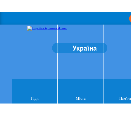
Україна
Гіди
Міста
Пам'ят