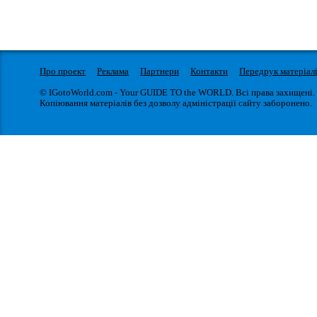
Про проект
Реклама
Партнери
Контакти
Передрук матеріал
© IGotoWorld.com - Your GUIDE TO the WORLD. Всі права захищені.
Копіювання матеріалів без дозволу адміністрації сайту заборонено.