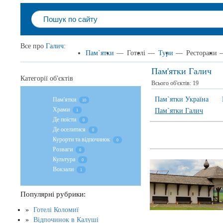
Все про
Галич
:
Пам`ятки
—
Готелі
—
Тури
—
Ресторани
Пам'ятки Галич
Категорії об'єктів
Всього об'єктів:
19
Пам`ятки Україна
Пам'ятки
10
Храми
Пам`ятки Галич
1
Де поїсти
0
Де оселитися
0
Курорти та відпочинок
0
Розваги
0
Культура
0
Вокзали
1
Популярні рубрики:
Готелі Коломиї
Відпочинок в Калуші