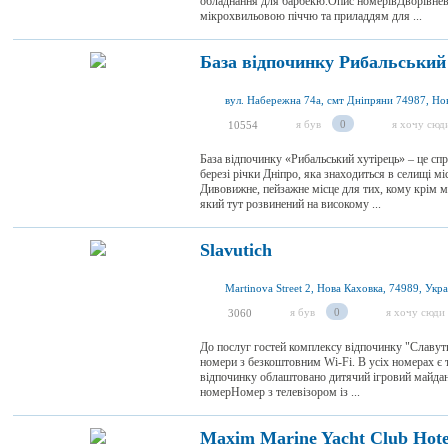
обладнання для барбекю.Опис номерівДворівне
мікрохвильовою піччю та приладдям для ...
База відпочинку Рибальський 
я був
0
я хочу сюд
10554
База відпочинку «Рибальський хутірець» – це сп
березі річки Дніпро, яка знаходиться в селищі мі
Дивовижне, пейзажне місце для тих, кому крім 
який тут розвинений на високому ...
Slavutich
Martinova Street 2, Нова Каховка, 74989, Укра
я був
0
я хочу сюди
3060
До послуг гостей комплексу відпочинку "Славути
номери з безкоштовним Wi-Fi. В усіх номерах є т
відпочинку облаштовано дитячий ігровий майда
номерНомер з телевізором із ...
Maxim Marine Yacht Club Hote