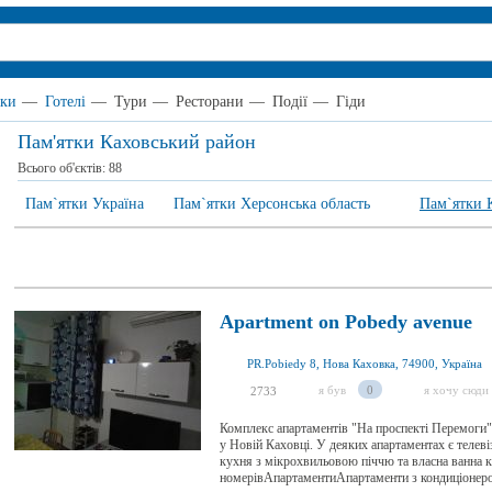
тки
—
Готелі
—
Тури
—
Ресторани
—
Події
—
Гіди
Пам'ятки Каховський район
Всього об'єктів:
88
Пам`ятки Україна
Пам`ятки Херсонська область
Пам`ятки 
Apartment on Pobedy avenue
PR.Pobiedy 8, Нова Каховка, 74900, Україна
я був
0
я хочу сюди
2733
Комплекс апартаментів "На проспекті Перемоги"
у Новій Каховці. У деяких апартаментах є телев
кухня з мікрохвильовою піччю та власна ванна 
номерівАпартаментиАпартаменти з кондиціонером