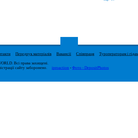
нтакти
Передрук матеріалів
Вакансії
Співпраця
Туроператорам і гіда
WORLD. Всі права захищені.
істрації сайту заборонено.
iproaction
-
Фото - DepositPhotos