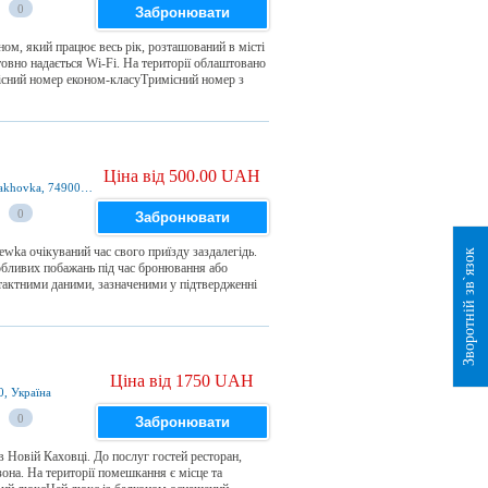
0
Забронювати
ом, який працює весь рік, розташований в місті
овно надається Wi-Fi. На території облаштовано
існий номер економ-класуТримісний номер з
Ціна від 500.00 UAH
Pervomayskaya street 18 apartment 69, Nova Kakhovka, 74900, Україна
0
Забронювати
ewka очікуваний час свого приїзду заздалегідь.
Зворотній зв`язок
обливих побажань під час бронювання або
нтактними даними, зазначеними у підтвердженні
Ціна від 1750 UAH
0, Україна
0
Забронювати
в Новій Каховці. До послуг гостей ресторан,
зона. На території помешкання є місце та