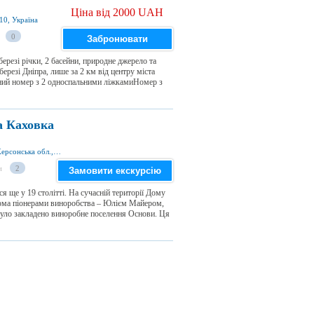
Ціна від 2000 UAH
10, Україна
0
Забронювати
 березі річки, 2 басейни, природне джерело та
резі Дніпра, лише за 2 км від центру міста
ний номер з 2 односпальними ліжкамиНомер з
а Каховка
пр. Дніпровський 299, Нова Каховка 74900, Херсонська обл., Україна
и
2
Замовити екскурсію
я ще у 19 столітті. На сучасній території Дому
ьома піонерами виноробства – Юлієм Майером,
уло закладено виноробне поселення Основи. Ця