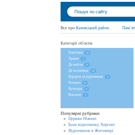
Все про
Каховський район
:
Пам`я
Категорії об'єктів
Пам'ятки
10
Храми
2
Де поїсти
0
Де оселитися
18
Курорти та відпочинок
3
Розваги
0
Культура
0
Вокзали
2
Популярні рубрики:
Церкви Ніжині
Бази відпочинку Херсоні
Відпочинок в Житомирі