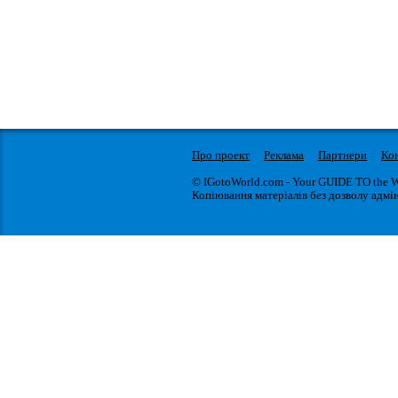
Про проект
Реклама
Партнери
Ко
© IGotoWorld.com - Your GUIDE TO the 
Копіювання матеріалів без дозволу адмін