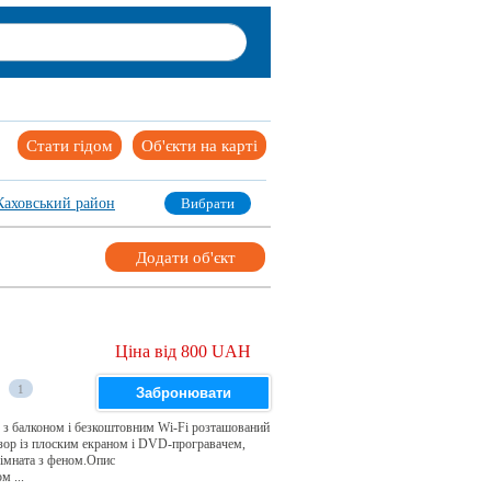
Стати гідом
Об'єкти на карті
Каховський район
Вибрати
Додати об'єкт
Ціна від 800 UAH
1
Забронювати
 з балконом і безкоштовним Wi-Fi розташований
ізор із плоским екраном і DVD-програвачем,
кімната з феном.Опис
 ...