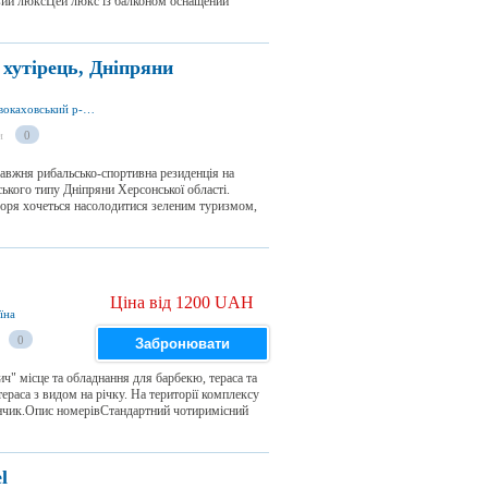
вий люксЦей люкс із балконом оснащений
хутірець, Дніпряни
вул. Набережна 74а, смт Дніпряни 74987, Новокаховський р-н, Херсонська обл., Україна
и
0
равжня рибальсько-спортивна резиденція на
ського типу Дніпряни Херсонської області.
моря хочеться насолодитися зеленим туризмом,
Ціна від 1200 UAH
їна
0
Забронювати
ч" місце та обладнання для барбекю, тераса та
ераса з видом на річку. На території комплексу
нчик.Опис номерівСтандартний чотиримісний
l