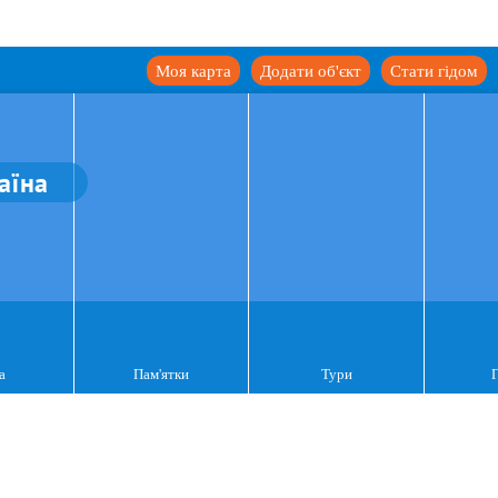
Моя карта
Додати об'єкт
Стати гідом
аїна
а
Пам'ятки
Тури