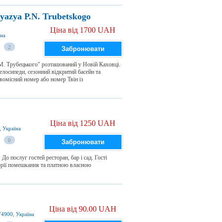
yazya P.N. Trubetskogo
Ціна від 1700 UAH
їна
2
Забронювати
М. Трубецького" розташований у Новій Каховці.
велосипеди, сезонний відкритий басейн та
омісний номер або номер Твін із
Ціна від 1250 UAH
, Україна
0
Забронювати
о послуг гостей ресторан, бар і сад. Гості
орії помешкання та платною власною
Ціна від 90.00 UAH
74900, Україна