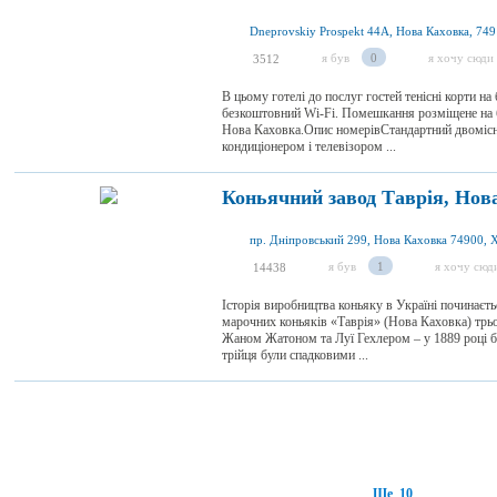
Dneprovskiy Prospekt 44A, Нова Каховка, 749
я був
0
я хочу сюди
3512
В цьому готелі до послуг гостей тенісні корти на
безкоштовний Wi-Fi. Помешкання розміщене на бе
Нова Каховка.Опис номерівСтандартний двоміс
кондиціонером і телевізором ...
Коньячний завод Таврія, Нов
я був
1
я хочу сюд
14438
Історія виробництва коньяку в Україні починаєтьс
марочних коньяків «Таврія» (Нова Каховка) тр
Жаном Жатоном та Луї Гехлером – у 1889 році б
трійця були спадковими ...
Ще 10