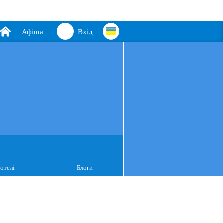
Афіша
Вхід
Готелі
Блоги