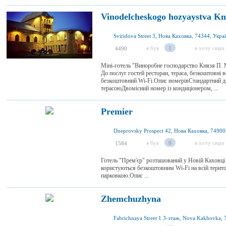
Vinodelcheskogo hozyaystva Kn
Sviridova Street 3, Нова Каховка, 74344, Укра
я був
1
я хочу сюди
4490
Міні-готель "Виноробне господарство Князя П. 
До послуг гостей ресторан, тераса, безкоштовні 
безкоштовний Wi-Fi.Опис номерівСтандартний дв
терасоюДвомісний номер із кондиціонером, ...
Premier
Dneprovsky Prospect 42, Нова Каховка, 74900
я був
0
я хочу сюди
1584
Готель "Прем'єр" розташований у Новій Каховці. Д
користуються безкоштовним Wi-Fi на всій терит
парковкою.Опис ...
Zhemchuzhyna
Fabrichnaya Street 1 3-этаж, Nova Kakhovka, 