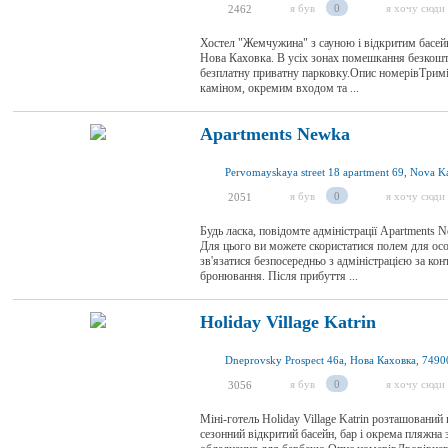
я був
0
я хочу сюди
2462
Хостел "Жемчужина" з сауною і відкритим басейн
Нова Каховка. В усіх зонах помешкання безкошт
безплатну приватну парковку.Опис номерівТрим
каміном, окремим входом та ...
Apartments Newka
я був
0
я хочу сюди
2051
Будь ласка, повідомте адміністрації Apartments N
Для цього ви можете скористатися полем для ос
зв'язатися безпосередньо з адміністрацією за ко
бронювання. Після прибуття ...
Holiday Village Katrin
Dneprovsky Prospect 46a, Нова Каховка, 7490
я був
0
я хочу сюди
3056
Міні-готель Holiday Village Katrin розташований 
сезонний відкритий басейн, бар і окрема пляжна 