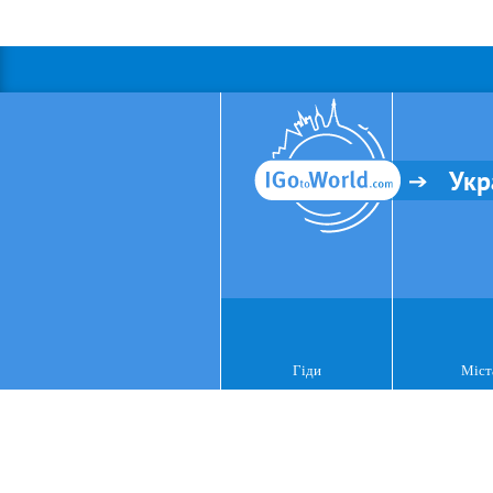
Укр
Гіди
Міст