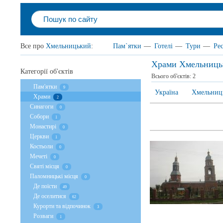
Все про
Хмельницький
:
Пам`ятки
—
Готелі
—
Тури
—
Ре
Храми Хмельниць
Категорії об'єктів
Всього об'єктів:
2
Пам'ятки
9
Україна
Хмельниць
Храми
2
Cинагоги
0
Собори
1
Монастирі
0
Церкви
1
Костьоли
0
Мечеті
0
Святі місця
0
Паломницькі місця
0
Де поїсти
49
Де оселитися
62
Курорти та відпочинок
3
Розваги
1