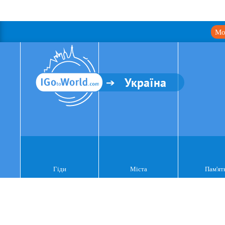
Мо
Україна
Гіди
Міста
Пам'ят