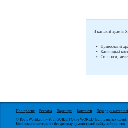
В каталозі храмів 
Православні хр
Католицькі кос
Синагоги, мечет
Про проект
Реклама
Партнери
Контакти
Передрук матеріал
© IGotoWorld.com - Your GUIDE TO the WORLD. Всі права захищені.
Копіювання матеріалів без дозволу адміністрації сайту заборонено.