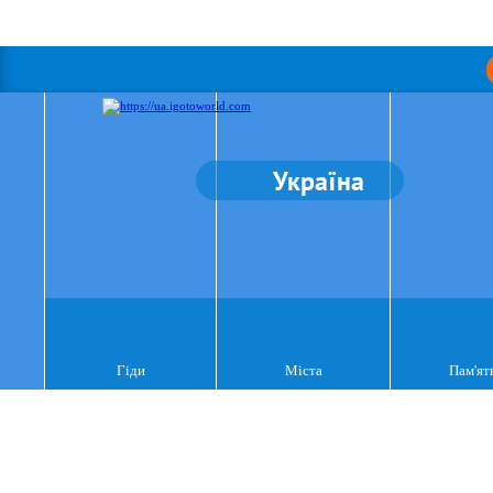
Україна
Гіди
Міста
Пам'ят