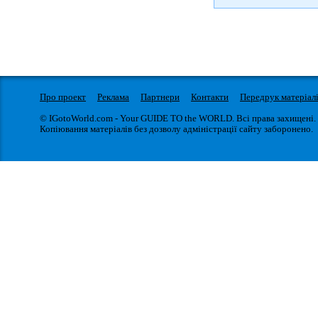
Про проект
Реклама
Партнери
Контакти
Передрук матеріал
© IGotoWorld.com - Your GUIDE TO the WORLD. Всі права захищені.
Копіювання матеріалів без дозволу адміністрації сайту заборонено.