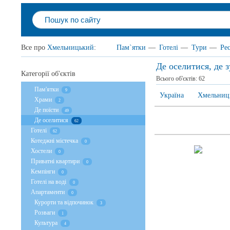
Все про
Хмельницький
:
Пам`ятки
—
Готелі
—
Тури
—
Ре
Де оселитися, де
Категорії об'єктів
Всього об'єктів:
62
Пам'ятки
9
Україна
Хмельниць
Храми
2
Де поїсти
49
Де оселитися
62
Готелі
62
Котеджні містечка
0
Хостели
0
Приватні квартири
0
Кемпінги
0
Готелі на воді
0
Апартаменти
0
Курорти та відпочинок
3
Розваги
1
Культура
4